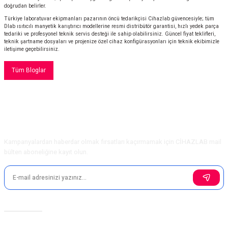
doğrudan belirler.
Türkiye laboratuvar ekipmanları pazarının öncü tedarikçisi Cihazlab güvencesiyle; tüm
Dlab ısıtıcılı manyetik karıştırıcı modellerine resmi distribütör garantisi, hızlı yedek parça
tedariki ve profesyonel teknik servis desteği ile sahip olabilirsiniz. Güncel fiyat teklifleri,
teknik şartname dosyaları ve projenize özel cihaz konfigürasyonları için teknik ekibimizle
iletişime geçebilirsiniz.
Tüm Bloglar
E-Bülten Aboneliği
Kampanyalardan haberdar olmak fırsatları kaçırmamak için CİHAZLAB mail
bülten aboneliğine kayıt olun.
Sosyal Medya