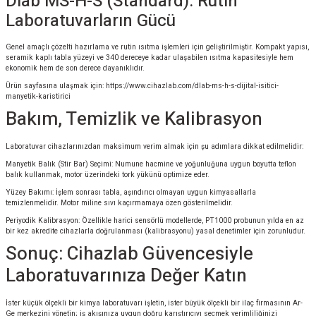
Dlab MS-H-S (Standard): Rutin
Laboratuvarların Gücü
Genel amaçlı çözelti hazırlama ve rutin ısıtma işlemleri için geliştirilmiştir. Kompakt yapısı,
seramik kaplı tabla yüzeyi ve 340 dereceye kadar ulaşabilen ısıtma kapasitesiyle hem
ekonomik hem de son derece dayanıklıdır.
Ürün sayfasına ulaşmak için:
https://www.cihazlab.com/dlab-ms-h-s-dijital-isitici-
manyetik-karistirici
Bakım, Temizlik ve Kalibrasyon
Laboratuvar cihazlarınızdan maksimum verim almak için şu adımlara dikkat edilmelidir:
Manyetik Balık (Stir Bar) Seçimi: Numune hacmine ve yoğunluğuna uygun boyutta teflon
balık kullanmak, motor üzerindeki tork yükünü optimize eder.
Yüzey Bakımı: İşlem sonrası tabla, aşındırıcı olmayan uygun kimyasallarla
temizlenmelidir. Motor miline sıvı kaçırmamaya özen gösterilmelidir.
Periyodik Kalibrasyon: Özellikle harici sensörlü modellerde, PT1000 probunun yılda en az
bir kez akredite cihazlarla doğrulanması (kalibrasyonu) yasal denetimler için zorunludur.
Sonuç: Cihazlab Güvencesiyle
Laboratuvarınıza Değer Katın
İster küçük ölçekli bir kimya laboratuvarı işletin, ister büyük ölçekli bir ilaç firmasının Ar-
Ge merkezini yönetin; iş akışınıza uygun doğru karıştırıcıyı seçmek verimliliğinizi