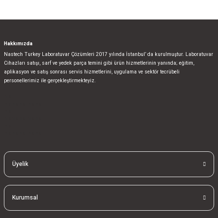
Hakkımızda
Nastech Turkey Laboratuvar Çözümleri 2017 yılında İstanbul’ da kurulmuştur. Laboratuvar
Cihazları satışı, sarf ve yedek parça temini gibi ürün hizmetlerinin yanında; eğitim,
aplikasyon ve satış sonrası servis hizmetlerini, uygulama ve sektör tecrübeli
personellerimiz ile gerçekleştirmekteyiz.
bla
blablablalblabla
bla
blablablalblabla
bla
blablablalblabla
Üyelik
Kurumsal