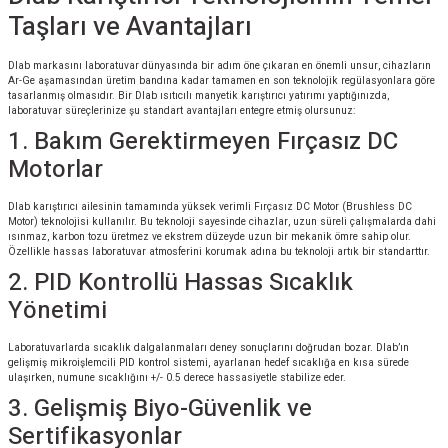
Taşları ve Avantajları
Dlab markasını laboratuvar dünyasında bir adım öne çıkaran en önemli unsur, cihazların
Ar-Ge aşamasından üretim bandına kadar tamamen en son teknolojik regülasyonlara göre
tasarlanmış olmasıdır. Bir Dlab ısıtıcılı manyetik karıştırıcı yatırımı yaptığınızda,
laboratuvar süreçlerinize şu standart avantajları entegre etmiş olursunuz:
1. Bakım Gerektirmeyen Fırçasız DC
Motorlar
Dlab karıştırıcı ailesinin tamamında yüksek verimli Fırçasız DC Motor (Brushless DC
Motor) teknolojisi kullanılır. Bu teknoloji sayesinde cihazlar, uzun süreli çalışmalarda dahi
ısınmaz, karbon tozu üretmez ve ekstrem düzeyde uzun bir mekanik ömre sahip olur.
Özellikle hassas laboratuvar atmosferini korumak adına bu teknoloji artık bir standarttır.
2. PID Kontrollü Hassas Sıcaklık
Yönetimi
Laboratuvarlarda sıcaklık dalgalanmaları deney sonuçlarını doğrudan bozar. Dlab’ın
gelişmiş mikroişlemcili PID kontrol sistemi, ayarlanan hedef sıcaklığa en kısa sürede
ulaşırken, numune sıcaklığını +/- 0.5 derece hassasiyetle stabilize eder.
3. Gelişmiş Biyo-Güvenlik ve
Sertifikasyonlar