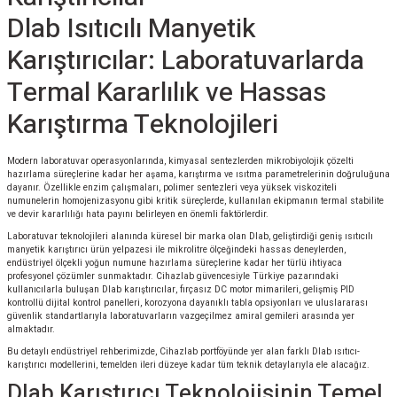
Dlab Isıtıcılı Manyetik
Karıştırıcılar: Laboratuvarlarda
Termal Kararlılık ve Hassas
Karıştırma Teknolojileri
Modern laboratuvar operasyonlarında, kimyasal sentezlerden mikrobiyolojik çözelti
hazırlama süreçlerine kadar her aşama, karıştırma ve ısıtma parametrelerinin doğruluğuna
dayanır. Özellikle enzim çalışmaları, polimer sentezleri veya yüksek viskoziteli
numunelerin homojenizasyonu gibi kritik süreçlerde, kullanılan ekipmanın termal stabilite
ve devir kararlılığı hata payını belirleyen en önemli faktörlerdir.
Laboratuvar teknolojileri alanında küresel bir marka olan Dlab, geliştirdiği geniş ısıtıcılı
manyetik karıştırıcı ürün yelpazesi ile mikrolitre ölçeğindeki hassas deneylerden,
endüstriyel ölçekli yoğun numune hazırlama süreçlerine kadar her türlü ihtiyaca
profesyonel çözümler sunmaktadır. Cihazlab güvencesiyle Türkiye pazarındaki
kullanıcılarla buluşan Dlab karıştırıcılar, fırçasız DC motor mimarileri, gelişmiş PID
kontrollü dijital kontrol panelleri, korozyona dayanıklı tabla opsiyonları ve uluslararası
güvenlik standartlarıyla laboratuvarların vazgeçilmez amiral gemileri arasında yer
almaktadır.
Bu detaylı endüstriyel rehberimizde, Cihazlab portföyünde yer alan farklı Dlab ısıtıcı-
karıştırıcı modellerini, temelden ileri düzeye kadar tüm teknik detaylarıyla ele alacağız.
Dlab Karıştırıcı Teknolojisinin Temel