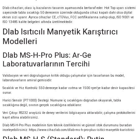
Dlab cihazları, olası iş kazalarını tasarım aşamasında bertaraf eder. Hot Top uyarı sistemi
sayesinde tabla sıcaklığı 50 derecenin üzerinde olduğunda cihaz kapalı dahi olsa dijital
ekran sizi uyarır. Ayrıca cihazlar CE, cTÜVus, FCC sertifikalarına sahip olup, ISO 9001 ve
ISO 13485 kalite belgeleri altında üretilmektedir.
Dlab Isıtıcılı Manyetik Karıştırıcı
Modelleri
Dlab MS-H-Pro Plus: Ar-Ge
Laboratuvarlarının Tercihi
Validasyon ve veri doğruluğunun kritik olduğu çalışmalar için tasarlanan bu model,
laboratuvarların amiral gemisidir.
Sıcaklık ve Hız Kontrolü: 550 dereceye kadar ısıtma ve 1500 rpm'ye kadar devir kapasitesi
sunar.
Harici Sensör (PT1000) Desteği: Numune iç sıcaklığını doğrudan okuyarak, tabla
sıcaklığına değil, sıvının gerçek sıcaklığına odaklanır.
Veri Çıkışı: RS232 arayüzü ile deney verilerini bilgisayara aktarabilir, çalışma protokollerini
kayıt altına alabilirsiniz.
Dlab MS-H-Pro Plus modelinin tüm teknik özelliklerini ve güncel stok durumunu buradan
inceleyebilirsiniz:
https://www.cihazlab.com/dlab-ms-h-pro-plus-isitici-manyetik-karistirici