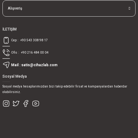
Alışveriş
İLETİŞİM
Cep :
+90 543 308 98 17
Ofis :
+90 216 484 00 04
Mail :
satis@cihazlab.com
Sosyal Medya
Sosyal medya hesaplarımızdan bizi takip edebilir fırsat ve kampanyalardan haberdar
olabilirsiniz.