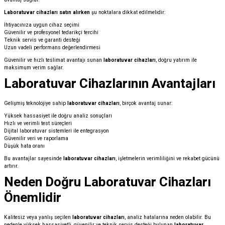
Laboratuvar cihazları satın alırken
şu noktalara dikkat edilmelidir:
İhtiyacınıza uygun cihaz seçimi
Güvenilir ve profesyonel tedarikçi tercihi
Teknik servis ve garanti desteği
Uzun vadeli performans değerlendirmesi
Güvenilir ve hızlı teslimat avantajı sunan
laboratuvar cihazları
, doğru yatırım ile
maksimum verim sağlar.
Laboratuvar Cihazlarının Avantajları
Gelişmiş teknolojiye sahip
laboratuvar cihazları
, birçok avantaj sunar:
Yüksek hassasiyet ile doğru analiz sonuçları
Hızlı ve verimli test süreçleri
Dijital laboratuvar sistemleri ile entegrasyon
Güvenilir veri ve raporlama
Düşük hata oranı
Bu avantajlar sayesinde
laboratuvar cihazları
, işletmelerin verimliliğini ve rekabet gücünü
artırır.
Neden Doğru Laboratuvar Cihazları
Önemlidir
Kalitesiz veya yanlış seçilen
laboratuvar cihazları
, analiz hatalarına neden olabilir. Bu
nedenle yüksek hassasiyetli, güvenilir ve teknik servis desteği bulunan
laboratuvar