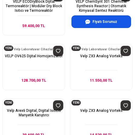
VELP ECODryBlock Dijital
VELP ChemSynt 301 Chemical
Termoreaktör | Modüler Dry Block
Synthesis Reactor | Otomatik
Isıtıcı ve Termoreaktör
Kimyasal Sentez Reaktörü
Fiyatı Sorunuz
59.400,00 TL
YENİ
YENİ
Velp Laboratuvar Cihazları
Velp Laboratuvar Cihazları
VELP OV625 Dijital Homojenizatör
Velp ZX3 Analog Vorteks
128.700,00 TL
11.550,00 TL
YENİ
YENİ
Velp Arex6 Digital, Digital Isıtıcılı
Velp ZX3 Analog Vorteks
Manyetik Karıştırcı