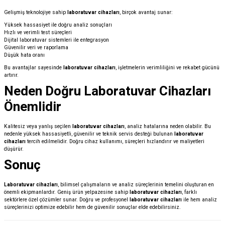
Gelişmiş teknolojiye sahip
laboratuvar cihazları
, birçok avantaj sunar:
Yüksek hassasiyet ile doğru analiz sonuçları
Hızlı ve verimli test süreçleri
Dijital laboratuvar sistemleri ile entegrasyon
Güvenilir veri ve raporlama
Düşük hata oranı
Bu avantajlar sayesinde
laboratuvar cihazları
, işletmelerin verimliliğini ve rekabet gücünü
artırır.
Neden Doğru Laboratuvar Cihazları
Önemlidir
Kalitesiz veya yanlış seçilen
laboratuvar cihazları
, analiz hatalarına neden olabilir. Bu
nedenle yüksek hassasiyetli, güvenilir ve teknik servis desteği bulunan
laboratuvar
cihazları
tercih edilmelidir. Doğru cihaz kullanımı, süreçleri hızlandırır ve maliyetleri
düşürür.
Sonuç
Laboratuvar cihazları
, bilimsel çalışmaların ve analiz süreçlerinin temelini oluşturan en
önemli ekipmanlardır. Geniş ürün yelpazesine sahip
laboratuvar cihazları
, farklı
sektörlere özel çözümler sunar. Doğru ve profesyonel
laboratuvar cihazları
ile hem analiz
süreçlerinizi optimize edebilir hem de güvenilir sonuçlar elde edebilirsiniz.