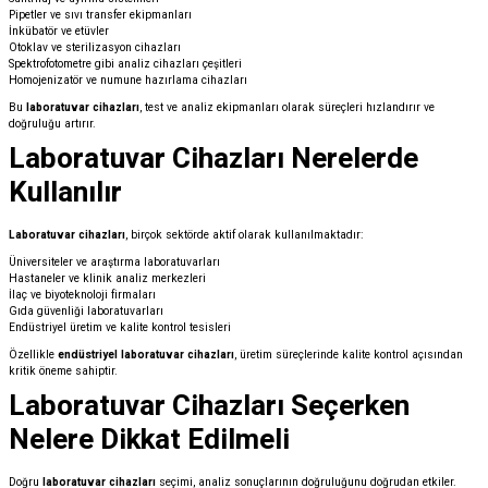
Pipetler ve sıvı transfer ekipmanları
İnkübatör ve etüvler
Otoklav ve sterilizasyon cihazları
Spektrofotometre gibi analiz cihazları çeşitleri
Homojenizatör ve numune hazırlama cihazları
Bu
laboratuvar cihazları
, test ve analiz ekipmanları olarak süreçleri hızlandırır ve
doğruluğu artırır.
Laboratuvar Cihazları Nerelerde
Kullanılır
Laboratuvar cihazları
, birçok sektörde aktif olarak kullanılmaktadır:
Üniversiteler ve araştırma laboratuvarları
Hastaneler ve klinik analiz merkezleri
İlaç ve biyoteknoloji firmaları
Gıda güvenliği laboratuvarları
Endüstriyel üretim ve kalite kontrol tesisleri
Özellikle
endüstriyel laboratuvar cihazları
, üretim süreçlerinde kalite kontrol açısından
kritik öneme sahiptir.
Laboratuvar Cihazları Seçerken
Nelere Dikkat Edilmeli
Doğru
laboratuvar cihazları
seçimi, analiz sonuçlarının doğruluğunu doğrudan etkiler.