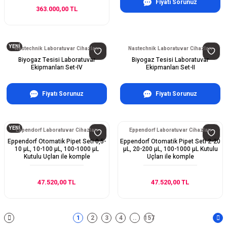
Fiyatı Sorunuz
363.000,00 TL
YENİ
Nastechnik Laboratuvar Cihazları
Nastechnik Laboratuvar Cihazları
Biyogaz Tesisi Laboratuvar
Biyogaz Tesisi Laboratuvar
Ekipmanları Set-IV
Ekipmanları Set-II
Fiyatı Sorunuz
Fiyatı Sorunuz
YENİ
Eppendorf Laboratuvar Cihazları
Eppendorf Laboratuvar Cihazları
Eppendorf Otomatik Pipet Seti 0,5-
Eppendorf Otomatik Pipet Seti 2-20
10 µL, 10-100 µL, 100-1000 µL
µL, 20-200 µL, 100-1000 µL Kutulu
Kutulu Uçları ile komple
Uçları ile komple
47.520,00 TL
47.520,00 TL
1
2
3
4
..
157