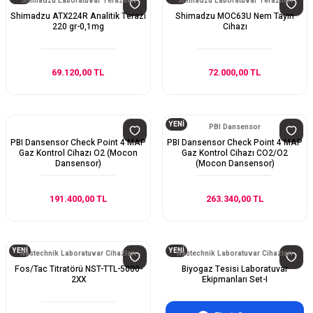
Shimadzu Laboratuvar Terazileri
Shimadzu Laboratuvar Terazileri
Shimadzu ATX224R Analitik Terazi
Shimadzu MOC63U Nem Tayin
220 gr-0,1mg
Cihazı
69.120,00 TL
72.000,00 TL
YENİ
PBI Dansensor
PBI Dansensor Check Point 4 MAP
PBI Dansensor Check Point 4 MAP
Gaz Kontrol Cihazı O2 (Mocon
Gaz Kontrol Cihazı CO2/O2
Dansensor)
(Mocon Dansensor)
191.400,00 TL
263.340,00 TL
YENİ
YENİ
Nastechnik Laboratuvar Cihazları
Nastechnik Laboratuvar Cihazları
Fos/Tac Titratörü NST-TTL-5000-
Biyogaz Tesisi Laboratuvar
2XX
Ekipmanları Set-I