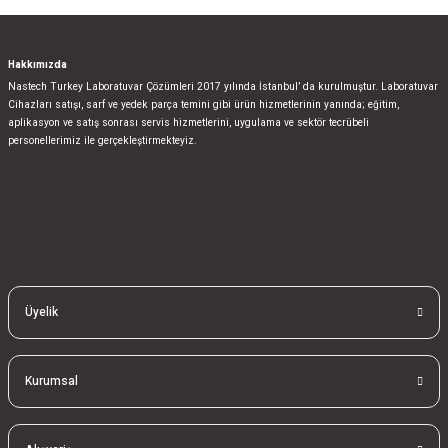
Hakkımızda
Nastech Turkey Laboratuvar Çözümleri 2017 yılında İstanbul’ da kurulmuştur. Laboratuvar
Cihazları satışı, sarf ve yedek parça temini gibi ürün hizmetlerinin yanında; eğitim,
aplikasyon ve satış sonrası servis hizmetlerini, uygulama ve sektör tecrübeli
personellerimiz ile gerçekleştirmekteyiz.
bla
blablablalblabla
bla
blablablalblabla
bla
blablablalblabla
Üyelik
Kurumsal