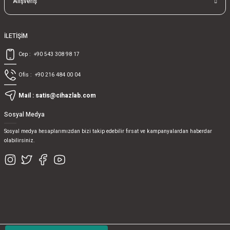
Alışveriş
İLETİŞİM
Cep :
+90 543 308 98 17
Ofis :
+90 216 484 00 04
Mail :
satis@cihazlab.com
Sosyal Medya
Sosyal medya hesaplarımızdan bizi takip edebilir fırsat ve kampanyalardan haberdar
olabilirsiniz.