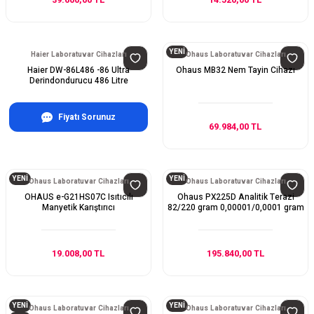
39.600,00 TL
14.520,00 TL
YENİ
Haier Laboratuvar Cihazları
Ohaus Laboratuvar Cihazları
Haier DW-86L486 -86 Ultra
Ohaus MB32 Nem Tayin Cihazı
Derindondurucu 486 Litre
Fiyatı Sorunuz
69.984,00 TL
YENİ
YENİ
Ohaus Laboratuvar Cihazları
Ohaus Laboratuvar Cihazları
OHAUS e-G21HS07C Isıtıcılı
Ohaus PX225D Analitik Terazi
Manyetik Karıştırıcı
82/220 gram 0,00001/0,0001 gram
19.008,00 TL
195.840,00 TL
YENİ
YENİ
Ohaus Laboratuvar Cihazları
Ohaus Laboratuvar Cihazları