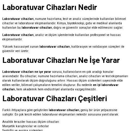
Laboratuvar Cihazları Nedir
Laboratuvar cihazları
, numune hazırlama, test ve analiz süreçlerinde kullanılan bilimsel
cihazlar ve laboratuvar ekipmanlarıdır. Kimya, biyoteknoloji, gıda ve medikal alanlarda
kullanılan bu
laboratuvar cihazları
, doğru ve güvenilir sonuçlar elde edilmesini sağlar.
Laboratuvar cihazları
, analiz ve ölçüm işlemlerinde kullanılan profesyonel ve hassas
ekipmanlardır.
Yüksek hassasiyet sunan
laboratuvar cihazları
, kalibrasyon ve validasyon süreçleri ile
güvenilir veri üretir.
Laboratuvar Cihazları Ne İşe Yarar
Laboratuvar cihazları ne işe yarar
sorusu, kullanıcıların en çok aradığı konular
arasındadır. Bu cihazlar; numune hazırlama cihazları, analiz cihazları ve test ekipmanları
olarak kullanılarak ölçüm doğruluğunu artırır. Hassas ölçüm sistemleri sayesinde elde
edilen veriler, bilimsel çalışmaların temelini oluşturur. Bu nedenle
en iyi laboratuvar
cihazları
, hem akademik hem endüstriyel alanlarda vazgeçilmezdir.
Laboratuvar Cihazları Çeşitleri
Farklı ihtiyaçlara göre geliştirilen
laboratuvar cihazları
, geniş bir ürün yelpazesine
sahiptir. En çok tercih edilen laboratuvar ekipmanları nelerdir sorusuna yanıt olarak:
Analitik teraziler hassas ölçüm cihazları
Manyetik karıştırıcılar ve ısıtıcılar
Santrifüj ve ayırma sistemleri