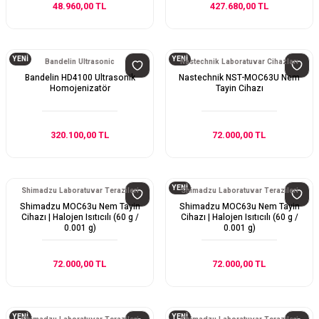
48.960,00 TL
427.680,00 TL
YENİ
YENİ
Bandelin Ultrasonic
Nastechnik Laboratuvar Cihazları
Bandelin HD4100 Ultrasonik
Nastechnik NST-MOC63U Nem
Homojenizatör
Tayin Cihazı
320.100,00 TL
72.000,00 TL
YENİ
Shimadzu Laboratuvar Terazileri
Shimadzu Laboratuvar Terazileri
Shimadzu MOC63u Nem Tayin
Shimadzu MOC63u Nem Tayin
Cihazı | Halojen Isıtıcılı (60 g /
Cihazı | Halojen Isıtıcılı (60 g /
0.001 g)
0.001 g)
72.000,00 TL
72.000,00 TL
YENİ
YENİ