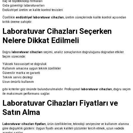
İlaç ve biyoteknoloji firmaları
Gıda güvenliği laboratuvarları
Endüstriyel üretim ve kalite kontrol tesisleri
Özellikle
endüstriyel laboratuvar cihazları
, üretim süreçlerinde kalite kontrol açısından
kritik öneme sahiptir.
Laboratuvar Cihazları Seçerken
Nelere Dikkat Edilmeli
Doğru
laboratuvar cihazları
seçimi, analiz sonuçlarının doğruluğunu doğrudan etkiler.
Seçim sürecinde:
Yüksek hassasiyet ve doğruluk
Kullanım amacına uygun teknik özellikler
Güvenilir marka ve garanti
Teknik servis desteği
Uzun ömürlü kullanım
gibi kriterler göz önünde bulundurulmalıdır. Profesyonel
laboratuvar cihazları
, doğru seçim
ile maksimum performans sağlar.
Laboratuvar Cihazları Fiyatları ve
Satın Alma
Laboratuvar cihazları fiyatları
, ürün özelliklerine, teknoloji seviyesine ve kullanım alanına
göre değişiklik gösterir. Uygun fiyatlı ancak kaliteli çözümler tercih etmek, uzun vadede
avantaj sağlar.