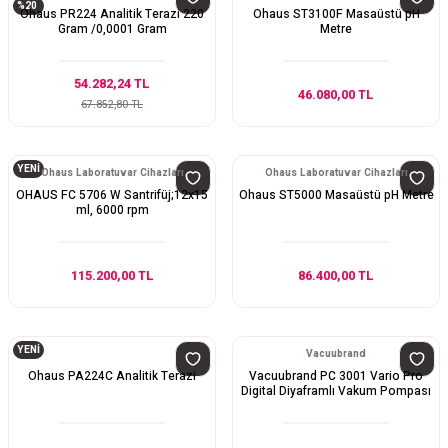
%20
Ohaus PR224 Analitik Terazi 220
Ohaus ST3100F Masaüstü pH
Gram /0,0001 Gram
Metre
54.282,24 TL
46.080,00 TL
67.852,80 TL
YENİ
Ohaus Laboratuvar Cihazları
Ohaus Laboratuvar Cihazları
OHAUS FC 5706 W Santrifüj;12x15
Ohaus ST5000 Masaüstü pH Metre
ml, 6000 rpm
115.200,00 TL
86.400,00 TL
YENİ
Vacuubrand
Ohaus PA224C Analitik Terazi
Vacuubrand PC 3001 Vario Pro
Digital Diyaframlı Vakum Pompası