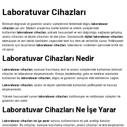
Laboratuvar Cihazları
Bilimsel doğruluk ve güvenilir analiz süreçlerinin temelinde doğru
laboratuvar
cihazları
yer alır. Modern araştırma, kalite kontrol ve üretim süreçlerinde
kullanılan
laboratuvar cihazları
, yüksek hassasiyet ve veri doğruluğu sağlayan gelişmiş
analiz cihazları ve ölçüm cihazları ile öne çıkar. Günümüzde
dijital laboratuvar cihazları
,
otomasyon ve veri takibi özellikleri sayesinde hem hız hem de verimlilik sunar. Profesyonel
kullanım için tasarlanan
laboratuvar cihazları
, laboratuvar sistemleri içerisinde kritik bir
rol oynar.
Laboratuvar Cihazları Nedir
Laboratuvar cihazları
, numune hazırlama, test ve analiz süreçlerinde kullanılan bilimsel
cihazlar ve laboratuvar ekipmanlarıdır. Kimya, biyoteknoloji, gıda ve medikal alanlarda
kullanılan bu
laboratuvar cihazları
, doğru ve güvenilir sonuçlar elde edilmesini sağlar.
Laboratuvar cihazları
, analiz ve ölçüm işlemlerinde kullanılan profesyonel ve hassas
ekipmanlardır.
Yüksek hassasiyet sunan
laboratuvar cihazları
, kalibrasyon ve validasyon süreçleri ile
güvenilir veri üretir.
Laboratuvar Cihazları Ne İşe Yarar
Laboratuvar cihazları ne işe yarar
sorusu, kullanıcıların en çok aradığı konular
arasındadır. Bu cihazlar; numune hazırlama cihazları, analiz cihazları ve test ekipmanları