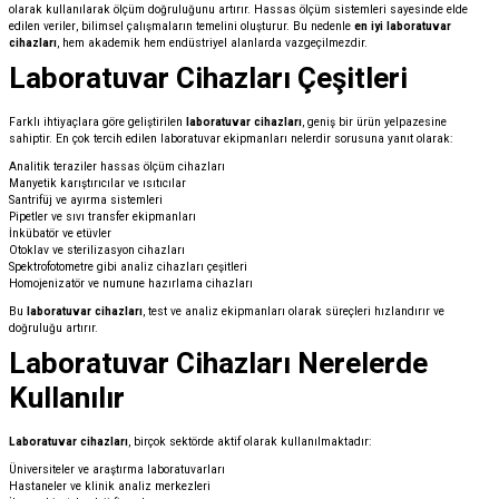
olarak kullanılarak ölçüm doğruluğunu artırır. Hassas ölçüm sistemleri sayesinde elde
edilen veriler, bilimsel çalışmaların temelini oluşturur. Bu nedenle
en iyi laboratuvar
cihazları
, hem akademik hem endüstriyel alanlarda vazgeçilmezdir.
Laboratuvar Cihazları Çeşitleri
Farklı ihtiyaçlara göre geliştirilen
laboratuvar cihazları
, geniş bir ürün yelpazesine
sahiptir. En çok tercih edilen laboratuvar ekipmanları nelerdir sorusuna yanıt olarak:
Analitik teraziler hassas ölçüm cihazları
Manyetik karıştırıcılar ve ısıtıcılar
Santrifüj ve ayırma sistemleri
Pipetler ve sıvı transfer ekipmanları
İnkübatör ve etüvler
Otoklav ve sterilizasyon cihazları
Spektrofotometre gibi analiz cihazları çeşitleri
Homojenizatör ve numune hazırlama cihazları
Bu
laboratuvar cihazları
, test ve analiz ekipmanları olarak süreçleri hızlandırır ve
doğruluğu artırır.
Laboratuvar Cihazları Nerelerde
Kullanılır
Laboratuvar cihazları
, birçok sektörde aktif olarak kullanılmaktadır:
Üniversiteler ve araştırma laboratuvarları
Hastaneler ve klinik analiz merkezleri