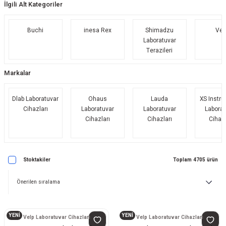
İlgili Alt Kategoriler
Buchi
inesa Rex
Shimadzu
Vel
Laboratuvar
Terazileri
Markalar
Dlab Laboratuvar
Ohaus
Lauda
XS Instr
Cihazları
Laboratuvar
Laboratuvar
Laborat
Cihazları
Cihazları
Cihazl
Stoktakiler
Toplam 4705 ürün
YENİ
YENİ
Velp Laboratuvar Cihazları
Velp Laboratuvar Cihazları