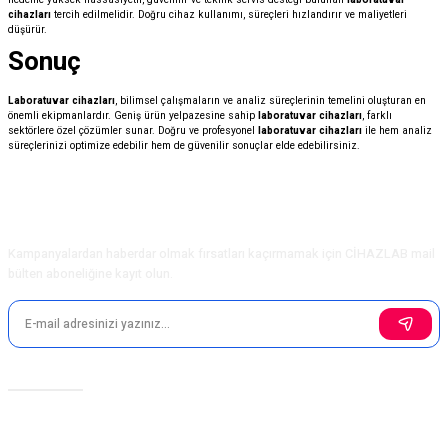
cihazları
tercih edilmelidir. Doğru cihaz kullanımı, süreçleri hızlandırır ve maliyetleri
düşürür.
Sonuç
Laboratuvar cihazları
, bilimsel çalışmaların ve analiz süreçlerinin temelini oluşturan en
önemli ekipmanlardır. Geniş ürün yelpazesine sahip
laboratuvar cihazları
, farklı
sektörlere özel çözümler sunar. Doğru ve profesyonel
laboratuvar cihazları
ile hem analiz
süreçlerinizi optimize edebilir hem de güvenilir sonuçlar elde edebilirsiniz.
E-Bülten Aboneliği
Kampanyalardan haberdar olmak fırsatları kaçırmamak için CİHAZLAB mail
bülten aboneliğine kayıt olun.
Sosyal Medya