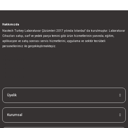
Hakkımızda
Nastech Turkey Laboratuvar Çözümleri 2017 yılında İstanbul’ da kurulmuştur. Laboratuvar
Cihazları satışı, sarf ve yedek parça temini gibi ürün hizmetlerinin yanında; eğitim,
aplikasyon ve satış sonrası servis hizmetlerini, uygulama ve sektör tecrübeli
personellerimiz ile gerçekleştirmekteyiz.
bla
blablablalblabla
bla
blablablalblabla
bla
blablablalblabla
Üyelik
Kurumsal