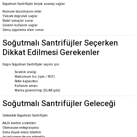
Soğutmalı Santrifüjler birçok avantaj sağlar:
Numune bozulmasını önler
Yüksek doğruluk sağlar
Stabil sonuçlar sunar
Güvenli kullanım sağlar
Geniş uygulama alanı sunar
Soğutmalı Santrifüjler Seçerken
Dikkat Edilmesi Gerekenler
Doğru Soğutmalı Santrifüjler seçimi için:
Sıcaklık aralığı
Maksimum hız (rpm / RCF)
Rotor kapasitesi
Kullanım amacı
Marka güvenilirliği (DLAB gibi)
Soğutmalı Santrifüjler Geleceği
Gelecekte Soğutmalı Santrifüjler:
Akıllı kontrol sistemleri
Otomasyon entegrasyonu
Daha düşük enerji tüketimi
ile gelişmeye devam edecektir.