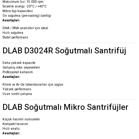
Maksimum hız: 15.000 rpm
Sıcaklık aralığı: -20°C / +40°C
Mikro tüp kapasitesi
Ön soğutma (pre-cooling) özelliği
Avantajları:
DNA / RNA analizleri için ideal
Hızlı soğutma
Stabil performans
DLAB D3024R Soğutmalı Santrifüj
Daha yüksek kapasite
Gelişmiş rotor seçenekleri
Profesyonel kullanım
Avantajları:
Klinik ve Ar-Ge laboratuvarları için uygun
Yüksek performans
Uzun süreli çalışma
DLAB Soğutmalı Mikro Santrifüjler
Küçük hacimli numuneler
Kompakt tasarım
Hızlı analiz
Avantajları: