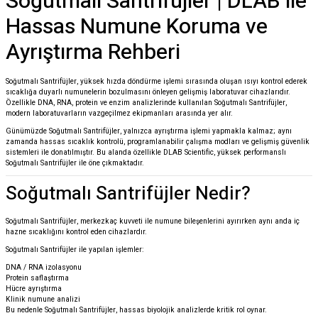
Soğutmalı Santrifüjler | DLAB ile
Hassas Numune Koruma ve
Ayrıştırma Rehberi
Soğutmalı Santrifüjler, yüksek hızda döndürme işlemi sırasında oluşan ısıyı kontrol ederek
sıcaklığa duyarlı numunelerin bozulmasını önleyen gelişmiş laboratuvar cihazlarıdır.
Özellikle DNA, RNA, protein ve enzim analizlerinde kullanılan Soğutmalı Santrifüjler,
modern laboratuvarların vazgeçilmez ekipmanları arasında yer alır.
Günümüzde Soğutmalı Santrifüjler, yalnızca ayrıştırma işlemi yapmakla kalmaz; aynı
zamanda hassas sıcaklık kontrolü, programlanabilir çalışma modları ve gelişmiş güvenlik
sistemleri ile donatılmıştır. Bu alanda özellikle
DLAB Scientific
, yüksek performanslı
Soğutmalı Santrifüjler ile öne çıkmaktadır.
Soğutmalı Santrifüjler Nedir?
Soğutmalı Santrifüjler, merkezkaç kuvveti ile numune bileşenlerini ayırırken aynı anda iç
hazne sıcaklığını kontrol eden cihazlardır.
Soğutmalı Santrifüjler ile yapılan işlemler:
DNA / RNA izolasyonu
Protein saflaştırma
Hücre ayrıştırma
Klinik numune analizi
Bu nedenle Soğutmalı Santrifüjler, hassas biyolojik analizlerde kritik rol oynar.