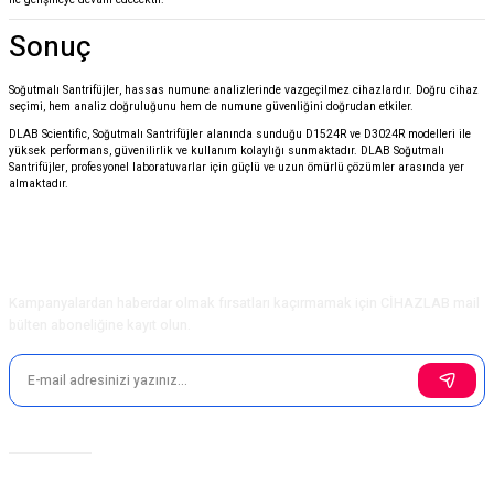
Sonuç
Soğutmalı Santrifüjler, hassas numune analizlerinde vazgeçilmez cihazlardır. Doğru cihaz
seçimi, hem analiz doğruluğunu hem de numune güvenliğini doğrudan etkiler.
DLAB Scientific
, Soğutmalı Santrifüjler alanında sunduğu D1524R ve D3024R modelleri ile
yüksek performans, güvenilirlik ve kullanım kolaylığı sunmaktadır. DLAB Soğutmalı
Santrifüjler, profesyonel laboratuvarlar için güçlü ve uzun ömürlü çözümler arasında yer
almaktadır.
E-Bülten Aboneliği
Kampanyalardan haberdar olmak fırsatları kaçırmamak için CİHAZLAB mail
bülten aboneliğine kayıt olun.
Sosyal Medya