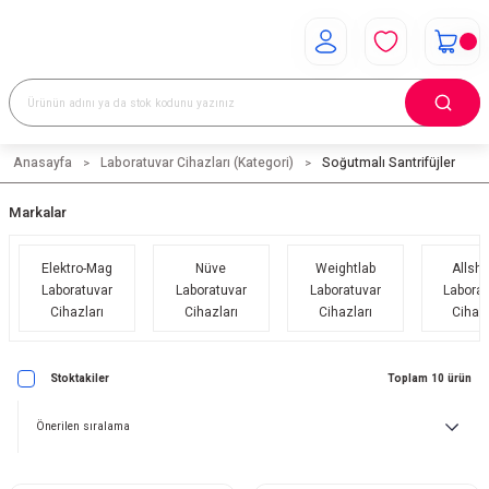
Anasayfa
Laboratuvar Cihazları (Kategori)
Soğutmalı Santrifüjler
Markalar
Elektro-Mag
Nüve
Weightlab
Allsh
Laboratuvar
Laboratuvar
Laboratuvar
Laborat
Cihazları
Cihazları
Cihazları
Cihazl
Stoktakiler
Toplam 10 ürün