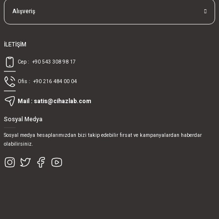
Alışveriş
İLETİŞİM
Cep :
+90 543 308 98 17
Ofis :
+90 216 484 00 04
Mail :
satis@cihazlab.com
Sosyal Medya
Sosyal medya hesaplarımızdan bizi takip edebilir fırsat ve kampanyalardan haberdar
olabilirsiniz.