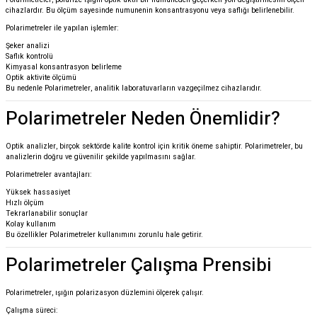
cihazlardır. Bu ölçüm sayesinde numunenin konsantrasyonu veya saflığı belirlenebilir.
Polarimetreler ile yapılan işlemler:
Şeker analizi
Saflık kontrolü
Kimyasal konsantrasyon belirleme
Optik aktivite ölçümü
Bu nedenle Polarimetreler, analitik laboratuvarların vazgeçilmez cihazlarıdır.
Polarimetreler Neden Önemlidir?
Optik analizler, birçok sektörde kalite kontrol için kritik öneme sahiptir. Polarimetreler, bu
analizlerin doğru ve güvenilir şekilde yapılmasını sağlar.
Polarimetreler avantajları:
Yüksek hassasiyet
Hızlı ölçüm
Tekrarlanabilir sonuçlar
Kolay kullanım
Bu özellikler Polarimetreler kullanımını zorunlu hale getirir.
Polarimetreler Çalışma Prensibi
Polarimetreler, ışığın polarizasyon düzlemini ölçerek çalışır.
Çalışma süreci: