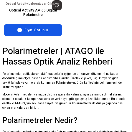
Optical Activity Laboratuvar Cihazları
Optical Activity AA-65 Digital
Polarimetre
Fiyatı Sorunuz
Polarimetreler | ATAGO ile
Hassas Optik Analiz Rehberi
Polarimetreler, optik olarak aktif maddelerin ışığın polarizasyon düzlemini ne kadar
döndürdüğünü ölçen hassas analiz cihazlarıdır. Özellikle şeker, ilaç, kimya ve gıda
sektörlerinde yaygın olarak kullanılan Polarimetreler, ürün kalitesinin belirlenmesinde
kritik rol oynar.
Modern Polarimetreler, yalnızca ölçüm yapmakla kalmaz; aynı zamanda dijital ekran,
otomatik sıcaklık kompanzasyonu ve veri kaydı gibi gelişmiş özellikler sunar. Bu alanda
özellikle
ATAGO
, yüksek hassasiyetli ve güvenilir Polarimetreler ile dünya çapında öne
çıkan markalardan biridir.
Polarimetreler Nedir?
Polarimetreler, polarize ışığın optik aktif bir numuneden geçerken yön değiştirmesini ölçen