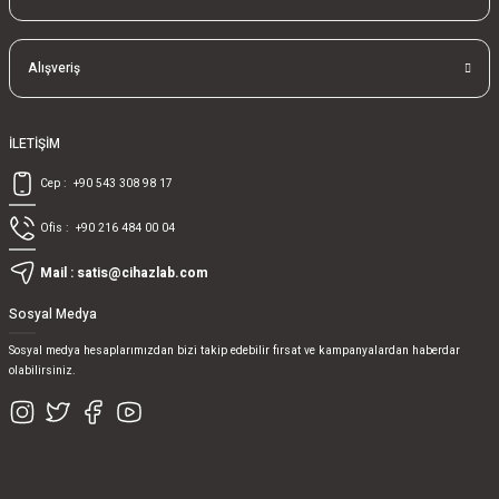
Alışveriş
İLETİŞİM
Cep :
+90 543 308 98 17
Ofis :
+90 216 484 00 04
Mail :
satis@cihazlab.com
Sosyal Medya
Sosyal medya hesaplarımızdan bizi takip edebilir fırsat ve kampanyalardan haberdar
olabilirsiniz.