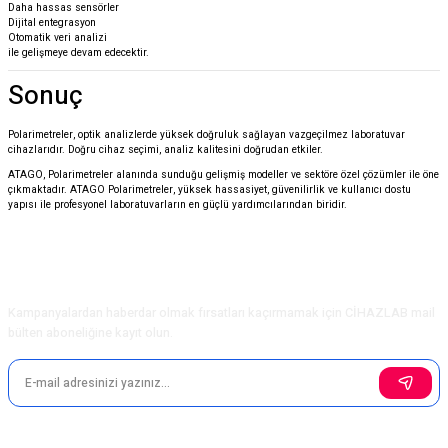
Daha hassas sensörler
Dijital entegrasyon
Otomatik veri analizi
ile gelişmeye devam edecektir.
Sonuç
Polarimetreler, optik analizlerde yüksek doğruluk sağlayan vazgeçilmez laboratuvar
cihazlarıdır. Doğru cihaz seçimi, analiz kalitesini doğrudan etkiler.
ATAGO
, Polarimetreler alanında sunduğu gelişmiş modeller ve sektöre özel çözümler ile öne
çıkmaktadır. ATAGO Polarimetreler, yüksek hassasiyet, güvenilirlik ve kullanıcı dostu
yapısı ile profesyonel laboratuvarların en güçlü yardımcılarından biridir.
E-Bülten Aboneliği
Kampanyalardan haberdar olmak fırsatları kaçırmamak için CİHAZLAB mail
bülten aboneliğine kayıt olun.
Sosyal Medya