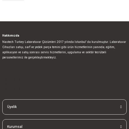
Hakkımızda
Nastech Turkey Laboratuvar Çözümleri 2017 yılında İstanbul’ da kurulmuştur. Laboratuvar
Cihazları satışı, sarf ve yedek parça temini gibi ürün hizmetlerinin yanında; eğitim,
aplikasyon ve satış sonrası servis hizmetlerini, uygulama ve sektör tecrübeli
personellerimiz ile gerçekleştirmekteyiz.
bla
blablablalblabla
bla
blablablalblabla
bla
blablablalblabla
Üyelik
Kurumsal