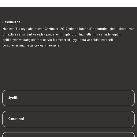
Hakkımızda
Nastech Turkey Laboratuvar Çözümleri 2017 yılında İstanbul’ da kurulmuştur. Laboratuvar
Cihazları satışı, sarf ve yedek parça temini gibi ürün hizmetlerinin yanında; eğitim,
aplikasyon ve satış sonrası servis hizmetlerini, uygulama ve sektör tecrübeli
personellerimiz ile gerçekleştirmekteyiz.
bla
blablablalblabla
bla
blablablalblabla
bla
blablablalblabla
Üyelik
Kurumsal