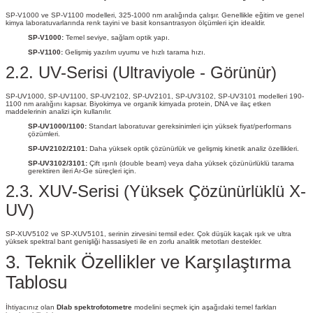
SP-V1000 ve SP-V1100 modelleri, 325-1000 nm aralığında çalışır. Genellikle eğitim ve genel
kimya laboratuvarlarında renk tayini ve basit konsantrasyon ölçümleri için idealdir.
SP-V1000:
Temel seviye, sağlam optik yapı.
SP-V1100:
Gelişmiş yazılım uyumu ve hızlı tarama hızı.
2.2. UV-Serisi (Ultraviyole - Görünür)
SP-UV1000, SP-UV1100, SP-UV2102, SP-UV2101, SP-UV3102, SP-UV3101 modelleri 190-
1100 nm aralığını kapsar. Biyokimya ve organik kimyada protein, DNA ve ilaç etken
maddelerinin analizi için kullanılır.
SP-UV1000/1100:
Standart laboratuvar gereksinimleri için yüksek fiyat/performans
çözümleri.
SP-UV2102/2101:
Daha yüksek optik çözünürlük ve gelişmiş kinetik analiz özellikleri.
SP-UV3102/3101:
Çift ışınlı (double beam) veya daha yüksek çözünürlüklü tarama
gerektiren ileri Ar-Ge süreçleri için.
2.3. XUV-Serisi (Yüksek Çözünürlüklü X-
UV)
SP-XUV5102 ve SP-XUV5101, serinin zirvesini temsil eder. Çok düşük kaçak ışık ve ultra
yüksek spektral bant genişliği hassasiyeti ile en zorlu analitik metotları destekler.
3. Teknik Özellikler ve Karşılaştırma
Tablosu
İhtiyacınız olan
Dlab spektrofotometre
modelini seçmek için aşağıdaki temel farkları