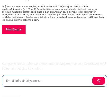
Doğru spektrofotometre seçimi, analitik verilerinizin doğruluğunu belirler.
Dlab
spektrofotometre
(V, UV ve XUV serileri) ile en zorlu numunelerde bile kesin sonuçlar
alırsınız. Cihazlab olarak, satış öncesi danışmanlıktan satış sonrası yıllık kalibrasyon
süreçlerine kadar her aşamada yanınızdayız. Projenize en uygun
Dlab spektrofotometre
modelini belirlemek, cihazlar arası teknik farkları detaylandırmak ve kurumsal teklif talepleriniz
için bugün bizimle iletişime geçin.
Tüm Bloglar
E-Bülten Aboneliği
Kampanyalardan haberdar olmak fırsatları kaçırmamak için CİHAZLAB mail
bülten aboneliğine kayıt olun.
Sosyal Medya