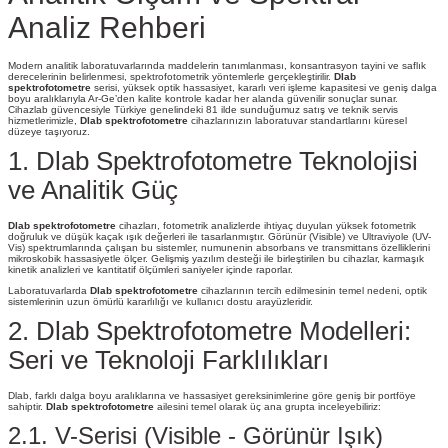
Analiz Rehberi
Modern analitik laboratuvarlarında maddelerin tanımlanması, konsantrasyon tayini ve saflık
derecelerinin belirlenmesi, spektrofotometrik yöntemlerle gerçekleştirilir.
Dlab
spektrofotometre
serisi, yüksek optik hassasiyet, kararlı veri işleme kapasitesi ve geniş dalga
boyu aralıklarıyla Ar-Ge’den kalite kontrole kadar her alanda güvenilir sonuçlar sunar.
Cihazlab güvencesiyle Türkiye genelindeki 81 ilde sunduğumuz satış ve teknik servis
hizmetlerimizle,
Dlab spektrofotometre
cihazlarınızın laboratuvar standartlarını küresel
düzeye taşıyoruz.
1. Dlab Spektrofotometre Teknolojisi
ve Analitik Güç
Dlab spektrofotometre
cihazları, fotometrik analizlerde ihtiyaç duyulan yüksek fotometrik
doğruluk ve düşük kaçak ışık değerleri ile tasarlanmıştır. Görünür (Visible) ve Ultraviyole (UV-
Vis) spektrumlarında çalışan bu sistemler, numunenin absorbans ve transmittans özelliklerini
mikroskobik hassasiyetle ölçer. Gelişmiş yazılım desteği ile birleştirilen bu cihazlar, karmaşık
kinetik analizleri ve kantitatif ölçümleri saniyeler içinde raporlar.
Laboratuvarlarda
Dlab spektrofotometre
cihazlarının tercih edilmesinin temel nedeni, optik
sistemlerinin uzun ömürlü kararlılığı ve kullanıcı dostu arayüzleridir.
2. Dlab Spektrofotometre Modelleri:
Seri ve Teknoloji Farklılıkları
Dlab, farklı dalga boyu aralıklarına ve hassasiyet gereksinimlerine göre geniş bir portföye
sahiptir.
Dlab spektrofotometre
ailesini temel olarak üç ana grupta inceleyebiliriz:
2.1. V-Serisi (Visible - Görünür Işık)