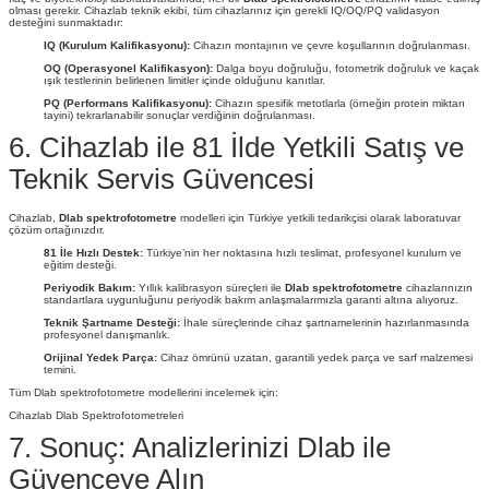
olması gerekir. Cihazlab teknik ekibi, tüm cihazlarınız için gerekli IQ/OQ/PQ validasyon
desteğini sunmaktadır:
IQ (Kurulum Kalifikasyonu):
Cihazın montajının ve çevre koşullarının doğrulanması.
OQ (Operasyonel Kalifikasyon):
Dalga boyu doğruluğu, fotometrik doğruluk ve kaçak
ışık testlerinin belirlenen limitler içinde olduğunu kanıtlar.
PQ (Performans Kalifikasyonu):
Cihazın spesifik metotlarla (örneğin protein miktarı
tayini) tekrarlanabilir sonuçlar verdiğinin doğrulanması.
6. Cihazlab ile 81 İlde Yetkili Satış ve
Teknik Servis Güvencesi
Cihazlab,
Dlab spektrofotometre
modelleri için Türkiye yetkili tedarikçisi olarak laboratuvar
çözüm ortağınızdır.
81 İle Hızlı Destek:
Türkiye’nin her noktasına hızlı teslimat, profesyonel kurulum ve
eğitim desteği.
Periyodik Bakım:
Yıllık kalibrasyon süreçleri ile
Dlab spektrofotometre
cihazlarınızın
standartlara uygunluğunu periyodik bakım anlaşmalarımızla garanti altına alıyoruz.
Teknik Şartname Desteği:
İhale süreçlerinde cihaz şartnamelerinin hazırlanmasında
profesyonel danışmanlık.
Orijinal Yedek Parça:
Cihaz ömrünü uzatan, garantili yedek parça ve sarf malzemesi
temini.
Tüm Dlab spektrofotometre modellerini incelemek için:
Cihazlab Dlab Spektrofotometreleri
7. Sonuç: Analizlerinizi Dlab ile
Güvenceye Alın