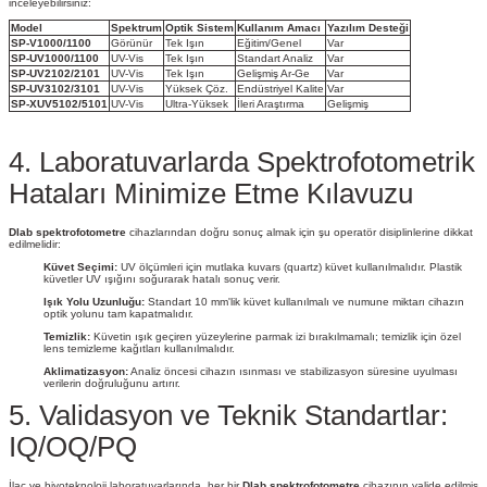
inceleyebilirsiniz:
Model
Spektrum
Optik Sistem
Kullanım Amacı
Yazılım Desteği
SP-V1000/1100
Görünür
Tek Işın
Eğitim/Genel
Var
SP-UV1000/1100
UV-Vis
Tek Işın
Standart Analiz
Var
SP-UV2102/2101
UV-Vis
Tek Işın
Gelişmiş Ar-Ge
Var
SP-UV3102/3101
UV-Vis
Yüksek Çöz.
Endüstriyel Kalite
Var
SP-XUV5102/5101
UV-Vis
Ultra-Yüksek
İleri Araştırma
Gelişmiş
4. Laboratuvarlarda Spektrofotometrik
Hataları Minimize Etme Kılavuzu
Dlab spektrofotometre
cihazlarından doğru sonuç almak için şu operatör disiplinlerine dikkat
edilmelidir:
Küvet Seçimi:
UV ölçümleri için mutlaka kuvars (quartz) küvet kullanılmalıdır. Plastik
küvetler UV ışığını soğurarak hatalı sonuç verir.
Işık Yolu Uzunluğu:
Standart 10 mm'lik küvet kullanılmalı ve numune miktarı cihazın
optik yolunu tam kapatmalıdır.
Temizlik:
Küvetin ışık geçiren yüzeylerine parmak izi bırakılmamalı; temizlik için özel
lens temizleme kağıtları kullanılmalıdır.
Aklimatizasyon:
Analiz öncesi cihazın ısınması ve stabilizasyon süresine uyulması
verilerin doğruluğunu artırır.
5. Validasyon ve Teknik Standartlar:
IQ/OQ/PQ
İlaç ve biyoteknoloji laboratuvarlarında, her bir
Dlab spektrofotometre
cihazının valide edilmiş