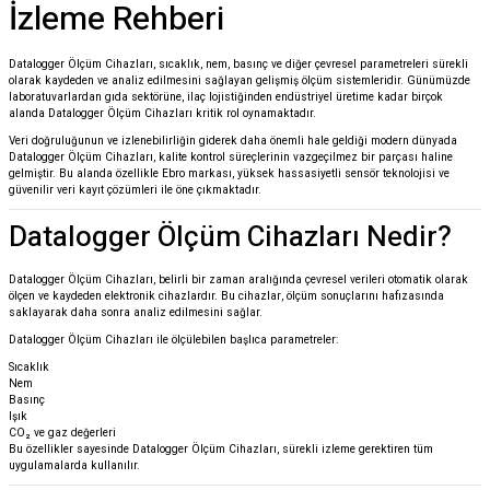
İzleme Rehberi
Datalogger Ölçüm Cihazları, sıcaklık, nem, basınç ve diğer çevresel parametreleri sürekli
olarak kaydeden ve analiz edilmesini sağlayan gelişmiş ölçüm sistemleridir. Günümüzde
laboratuvarlardan gıda sektörüne, ilaç lojistiğinden endüstriyel üretime kadar birçok
alanda Datalogger Ölçüm Cihazları kritik rol oynamaktadır.
Veri doğruluğunun ve izlenebilirliğin giderek daha önemli hale geldiği modern dünyada
Datalogger Ölçüm Cihazları, kalite kontrol süreçlerinin vazgeçilmez bir parçası haline
gelmiştir. Bu alanda özellikle
Ebro
markası, yüksek hassasiyetli sensör teknolojisi ve
güvenilir veri kayıt çözümleri ile öne çıkmaktadır.
Datalogger Ölçüm Cihazları Nedir?
Datalogger Ölçüm Cihazları, belirli bir zaman aralığında çevresel verileri otomatik olarak
ölçen ve kaydeden elektronik cihazlardır. Bu cihazlar, ölçüm sonuçlarını hafızasında
saklayarak daha sonra analiz edilmesini sağlar.
Datalogger Ölçüm Cihazları ile ölçülebilen başlıca parametreler:
Sıcaklık
Nem
Basınç
Işık
CO₂ ve gaz değerleri
Bu özellikler sayesinde Datalogger Ölçüm Cihazları, sürekli izleme gerektiren tüm
uygulamalarda kullanılır.