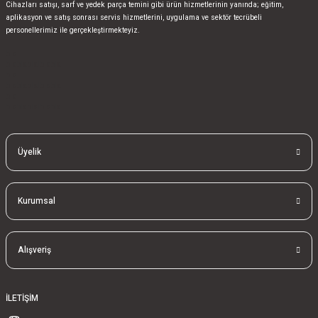
Cihazları satışı, sarf ve yedek parça temini gibi ürün hizmetlerinin yanında; eğitim,
aplikasyon ve satış sonrası servis hizmetlerini, uygulama ve sektör tecrübeli
personellerimiz ile gerçekleştirmekteyiz.
bla
blablablalblabla
bla
blablablalblabla
bla
blablablalblabla
Üyelik
Kurumsal
Alışveriş
İLETİŞİM