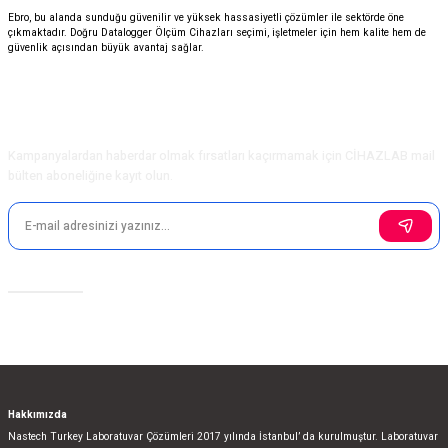
Ebro
, bu alanda sunduğu güvenilir ve yüksek hassasiyetli çözümler ile sektörde öne
çıkmaktadır. Doğru Datalogger Ölçüm Cihazları seçimi, işletmeler için hem kalite hem de
güvenlik açısından büyük avantaj sağlar.
E-Bülten Aboneliği
Kampanyalardan haberdar olmak fırsatları kaçırmamak için CİHAZLAB mail
bülten aboneliğine kayıt olun.
Sosyal Medya
Hakkımızda
Nastech Turkey Laboratuvar Çözümleri 2017 yılında İstanbul’ da kurulmuştur. Laboratuvar