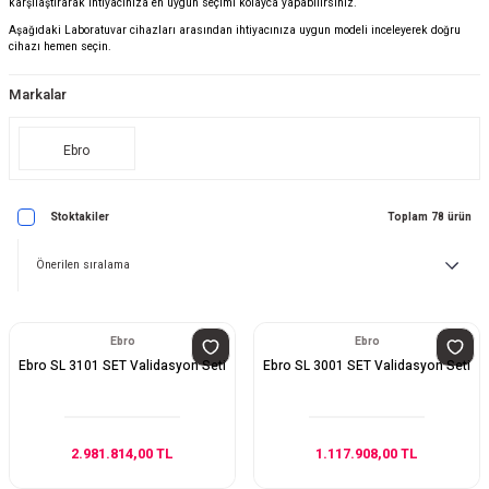
karşılaştırarak ihtiyacınıza en uygun seçimi kolayca yapabilirsiniz.
Aşağıdaki Laboratuvar cihazları arasından ihtiyacınıza uygun modeli inceleyerek doğru
cihazı hemen seçin.
Markalar
Ebro
Stoktakiler
Toplam 78 ürün
Ebro
Ebro
Ebro SL 3101 SET Validasyon Seti
Ebro SL 3001 SET Validasyon Seti
2.981.814,00 TL
1.117.908,00 TL