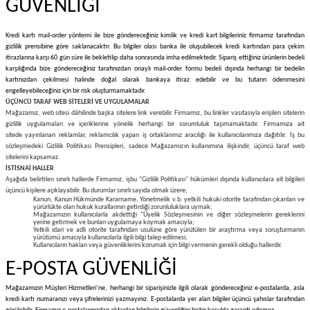
GÜVENLİĞİ
Kredi kartı mail-order yöntemi ile bize göndereceğiniz kimlik ve kredi kart bilgileriniz firmamız tarafından
gizlilik prensibine göre saklanacaktır. Bu bilgiler olası banka ile oluşubilecek kredi kartından para çekim
itirazlarına karşı 60 gün süre ile bekletilip daha sonrasında imha edilmektedir. Sipariş ettiğiniz ürünlerin bedeli
karşılığında bize göndereceğiniz tarafınızdan onaylı mail-order formu bedeli dışında herhangi bir bedelin
kartınızdan çekilmesi halinde doğal olarak bankaya itiraz edebilir ve bu tutarın ödenmesini
engelleyebileceğiniz için bir risk oluşturmamaktadır.
ÜÇÜNCÜ TARAF WEB SİTELERİ VE UYGULAMALAR
Mağazamız, web sitesi dâhilinde başka sitelere link verebilir. Firmamız, bu linkler vasıtasıyla erişilen sitelerin
gizlilik uygulamaları ve içeriklerine yönelik herhangi bir sorumluluk taşımamaktadır.
Firmamıza ait
sitede
yayınlanan reklamlar, reklamcılık yapan iş ortaklarımız aracılığı ile kullanıcılarımıza dağıtılır. İş bu
sözleşmedeki Gizlilik Politikası Prensipleri, sadece Mağazamızın kullanımına ilişkindir, üçüncü taraf web
sitelerini kapsamaz.
İSTİSNAİ HALLER
Aşağıda belirtilen sınırlı hallerde Firmamız, işbu "Gizlilik Politikası" hükümleri dışında kullanıcılara ait bilgileri
üçüncü kişilere açıklayabilir. Bu durumlar sınırlı sayıda olmak üzere;
Kanun, Kanun Hükmünde Kararname, Yönetmelik v.b. yetkili hukuki otorite tarafından çıkarılan ve
yürürlükte olan hukuk kurallarının getirdiği zorunluluklara uymak;
Mağazamızın kullanıcılarla akdettiği "Üyelik Sözleşmesinin ve diğer sözleşmelerin gereklerini
yerine getirmek ve bunları uygulamaya koymak amacıyla;
Yetkili idari ve adli otorite tarafından usulüne göre yürütülen bir araştırma veya soruşturmanın
yürütümü amacıyla kullanıcılarla ilgili bilgi talep edilmesi;
Kullanıcıların hakları veya güvenliklerini korumak için bilgi vermenin gerekli olduğu hallerdir.
E-POSTA GÜVENLİĞİ
Mağazamızın Müşteri Hizmetleri’ne, herhangi bir siparişinizle ilgili olarak göndereceğiniz e-postalarda, asla
kredi kartı numaranızı veya şifrelerinizi yazmayınız. E-postalarda yer alan bilgiler üçüncü şahıslar tarafından