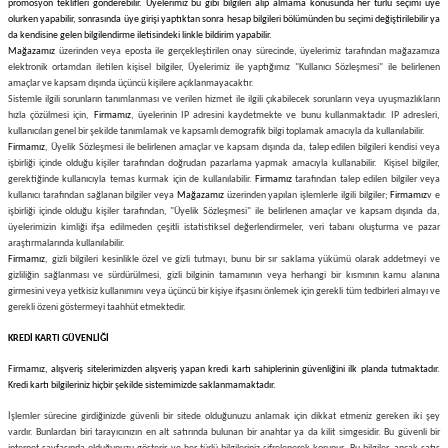
promosyon teklifleri gönderebilir. Üyelerimiz bu gibi bilgileri alıp almama konusunda her türlü seçimi üye
olurken yapabilir, sonrasında üye girişi yaptıktan sonra hesap bilgileri bölümünden bu seçimi değiştirilebilir ya
da kendisine gelen bilgilendirme iletisindeki linkle bildirim yapabilir.
Mağazamız
üzerinden veya eposta ile gerçekleştirilen onay sürecinde, üyelerimiz tarafından mağazamıza
elektronik ortamdan iletilen kişisel bilgiler, Üyelerimiz ile yaptığımız "Kullanıcı Sözleşmesi" ile belirlenen
amaçlar ve kapsam dışında üçüncü kişilere açıklanmayacaktır.
Sistemle ilgili sorunların tanımlanması ve verilen hizmet ile ilgili çıkabilecek sorunların veya uyuşmazlıkların
hızla çözülmesi için,
Firmamız
, üyelerinin IP adresini kaydetmekte ve bunu kullanmaktadır. IP adresleri,
kullanıcıları genel bir şekilde tanımlamak ve kapsamlı demografik bilgi toplamak amacıyla da kullanılabilir.
Firmamız
, Üyelik Sözleşmesi ile belirlenen amaçlar ve kapsam dışında da, talep edilen bilgileri kendisi veya
işbirliği içinde olduğu kişiler tarafından doğrudan pazarlama yapmak amacıyla kullanabilir. Kişisel bilgiler,
gerektiğinde kullanıcıyla temas kurmak için de kullanılabilir.
Firmamız
tarafından talep edilen bilgiler veya
kullanıcı tarafından sağlanan bilgiler veya
Mağazamız
üzerinden yapılan işlemlerle ilgili bilgiler;
Firmamız
v e
işbirliği içinde olduğu kişiler tarafından, "Üyelik Sözleşmesi" ile belirlenen amaçlar ve kapsam dışında da,
üyelerimizin kimliği ifşa edilmeden çeşitli istatistiksel değerlendirmeler, veri tabanı oluşturma ve pazar
araştırmalarında kullanılabilir.
Firmamız
, gizli bilgileri kesinlikle özel ve gizli tutmayı, bunu bir sır saklama yükümü olarak addetmeyi ve
gizliliğin sağlanması ve sürdürülmesi, gizli bilginin tamamının veya herhangi bir kısmının kamu alanına
girmesini veya yetkisiz kullanımını veya üçüncü bir kişiye ifşasını önlemek için gerekli tüm tedbirleri almayı ve
gerekli özeni göstermeyi taahhüt etmektedir.
KREDİ KARTI GÜVENLİĞİ
Firmamız
, alışveriş sitelerimizden alışveriş yapan kredi kartı sahiplerinin güvenliğini ilk planda tutmaktadır.
Kredi kartı bilgileriniz hiçbir şekilde sistemimizde saklanmamaktadır.
İşlemler sürecine girdiğinizde güvenli bir sitede olduğunuzu anlamak için dikkat etmeniz gereken iki şey
vardır. Bunlardan biri tarayıcınızın en alt satırında bulunan bir anahtar ya da kilit simgesidir. Bu güvenli bir