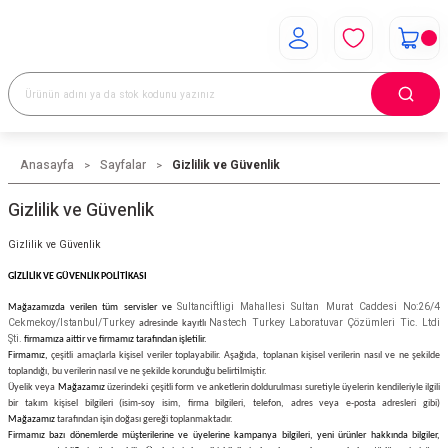
Anasayfa
Sayfalar
Gizlilik ve Güvenlik
Gizlilik ve Güvenlik
Gizlilik ve Güvenlik
GİZLİLİK VE GÜVENLİK POLİTİKASI
Sultanciftligi Mahallesi Sultan Murat Caddesi No:26/4
Mağazamızda verilen tüm servisler ve
Cekmekoy/Istanbul/Turkey
Nastech Turkey Laboratuvar Çözümleri Tic. Ltdi
adresinde kayıtlı
Şti.
firmamıza aittir ve firmamız tarafından işletilir.
Firmamız,
çeşitli amaçlarla kişisel veriler toplayabilir. Aşağıda, toplanan kişisel verilerin nasıl ve ne şekilde
toplandığı, bu verilerin nasıl ve ne şekilde korunduğu belirtilmiştir.
Üyelik veya
Mağazamız
üzerindeki çeşitli form ve anketlerin doldurulması suretiyle üyelerin kendileriyle ilgili
bir takım kişisel bilgileri (isim-soy isim, firma bilgileri, telefon, adres veya e-posta adresleri gibi)
Mağazamız
tarafından işin doğası gereği toplanmaktadır.
Firmamız bazı dönemlerde müşterilerine ve üyelerine kampanya bilgileri, yeni ürünler hakkında bilgiler,