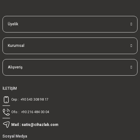
blablablalblabla
Üyelik
Kurumsal
Alışveriş
İLETİŞİM
Cep :
+90 543 308 98 17
Ofis :
+90 216 484 00 04
Mail :
satis@cihazlab.com
Sosyal Medya