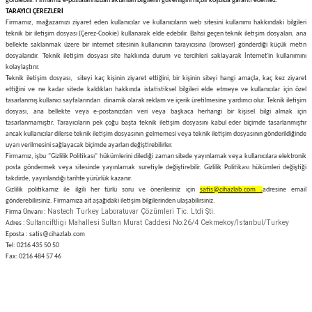
görülebilir. Firmamız e-postalarınızdan aktarılan bilgilerin güvenliğini hiçbir koşulda garanti edemez.
TARAYICI ÇEREZLERİ
Firmamız, mağazamızı ziyaret eden kullanıcılar ve kullanıcıların web sitesini kullanımı hakkındaki bilgileri
teknik bir iletişim dosyası (Çerez-Cookie) kullanarak elde edebilir. Bahsi geçen teknik iletişim dosyaları, ana
bellekte saklanmak üzere bir internet sitesinin kullanıcının tarayıcısına (browser) gönderdiği küçük metin
dosyalarıdır. Teknik iletişim dosyası site hakkında durum ve tercihleri saklayarak İnternet'in kullanımını
kolaylaştırır.
Teknik iletişim dosyası, siteyi kaç kişinin ziyaret ettiğini, bir kişinin siteyi hangi amaçla, kaç kez ziyaret
ettiğini ve ne kadar sitede kaldıkları hakkında istatistiksel bilgileri elde etmeye ve kullanıcılar için özel
tasarlanmış kullanıcı sayfalarından dinamik olarak reklam ve içerik üretilmesine yardımcı olur. Teknik iletişim
dosyası, ana bellekte veya e-postanızdan veri veya başkaca herhangi bir kişisel bilgi almak için
tasarlanmamıştır. Tarayıcıların pek çoğu başta teknik iletişim dosyasını kabul eder biçimde tasarlanmıştır
ancak kullanıcılar dilerse teknik iletişim dosyasının gelmemesi veya teknik iletişim dosyasının gönderildiğinde
uyarı verilmesini sağlayacak biçimde ayarları değiştirebilirler.
Firmamız, işbu "Gizlilik Politikası" hükümlerini dilediği zaman sitede yayınlamak veya kullanıcılara elektronik
posta göndermek veya sitesinde yayınlamak suretiyle değiştirebilir. Gizlilik Politikası hükümleri değiştiği
takdirde, yayınlandığı tarihte yürürlük kazanır.
Gizlilik politikamız ile ilgili her türlü soru ve önerileriniz için
satis@cihazlab.com .
adresine email
gönderebilirsiniz. Firmamıza ait aşağıdaki iletişim bilgilerinden ulaşabilirsiniz.
Nastech Turkey Laboratuvar Çözümleri Tic. Ltdi Şti.
Firma Ünvanı :
Sultanciftligi Mahallesi Sultan Murat Caddesi No:26/4 Cekmekoy/Istanbul/Turkey
Adres :
Eposta : satis@cihazlab.com
Tel: 0216 435 50 50
Fax: 0216 484 57 46
E-Bülten Aboneliği