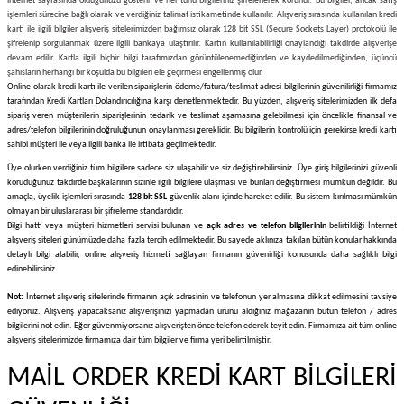
internet sayfasında olduğunuzu gösterir ve her türlü bilgileriniz şifrelenerek korunur. Bu bilgiler, ancak satış
işlemleri sürecine bağlı olarak ve verdiğiniz talimat istikametinde kullanılır. Alışveriş sırasında kullanılan kredi
kartı ile ilgili bilgiler alışveriş sitelerimizden bağımsız olarak 128 bit SSL (Secure Sockets Layer) protokolü ile
şifrelenip sorgulanmak üzere ilgili bankaya ulaştırılır. Kartın kullanılabilirliği onaylandığı takdirde alışverişe
devam edilir. Kartla ilgili hiçbir bilgi tarafımızdan görüntülenemediğinden ve kaydedilmediğinden, üçüncü
şahısların herhangi bir koşulda bu bilgileri ele geçirmesi engellenmiş olur.
Online olarak kredi kartı ile verilen siparişlerin ödeme/fatura/teslimat adresi bilgilerinin güvenilirliği firmamız
tarafından Kredi Kartları Dolandırıcılığına karşı denetlenmektedir. Bu yüzden, alışveriş sitelerimizden ilk defa
sipariş veren müşterilerin siparişlerinin tedarik ve teslimat aşamasına gelebilmesi için öncelikle finansal ve
adres/telefon bilgilerinin doğruluğunun onaylanması gereklidir. Bu bilgilerin kontrolü için gerekirse kredi kartı
sahibi müşteri ile veya ilgili banka ile irtibata geçilmektedir.
Üye olurken verdiğiniz tüm bilgilere sadece siz ulaşabilir ve siz değiştirebilirsiniz. Üye giriş bilgilerinizi güvenli
koruduğunuz takdirde başkalarının sizinle ilgili bilgilere ulaşması ve bunları değiştirmesi mümkün değildir. Bu
amaçla, üyelik işlemleri sırasında
128 bit SSL
güvenlik alanı içinde hareket edilir. Bu sistem kırılması mümkün
olmayan bir uluslararası bir şifreleme standardıdır.
Bilgi hattı veya müşteri hizmetleri servisi bulunan ve
açık adres ve telefon bilgilerinin
belirtildiği İnternet
alışveriş siteleri günümüzde daha fazla tercih edilmektedir. Bu sayede aklınıza takılan bütün konular hakkında
detaylı bilgi alabilir, online alışveriş hizmeti sağlayan firmanın güvenirliği konusunda daha sağlıklı bilgi
edinebilirsiniz.
Not:
İnternet alışveriş sitelerinde firmanın açık adresinin ve telefonun yer almasına dikkat edilmesini tavsiye
ediyoruz. Alışveriş yapacaksanız alışverişinizi yapmadan ürünü aldığınız mağazanın bütün telefon / adres
bilgilerini not edin. Eğer güvenmiyorsanız alışverişten önce telefon ederek teyit edin. Firmamıza ait tüm online
alışveriş sitelerimizde firmamıza dair tüm bilgiler ve firma yeri belirtilmiştir.
MAİL ORDER KREDİ KART BİLGİLERİ