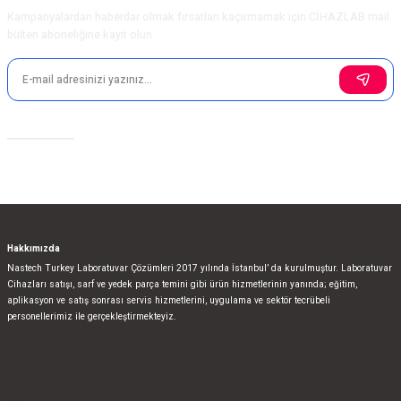
Kampanyalardan haberdar olmak fırsatları kaçırmamak için CİHAZLAB mail
bülten aboneliğine kayıt olun.
Sosyal Medya
Hakkımızda
Nastech Turkey Laboratuvar Çözümleri 2017 yılında İstanbul’ da kurulmuştur. Laboratuvar
Cihazları satışı, sarf ve yedek parça temini gibi ürün hizmetlerinin yanında; eğitim,
aplikasyon ve satış sonrası servis hizmetlerini, uygulama ve sektör tecrübeli
personellerimiz ile gerçekleştirmekteyiz.
bla
blablablalblabla
bla
blablablalblabla
bla