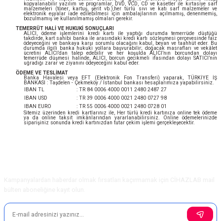
kopyalanabilir yazılım ve programlar, DVD, VCD, CD ve kasetler ile kırtasiye sarf
malzemeleri (toner, kartuş, şerit vb.),her türlü sıvı ve katı sarf malzemeler ve
elektronik eşyalar iade edilebilmesi için ambalajlarının açılmamış, denenmemiş,
bozulmamış ve kullanılmamış olmaları gerekir.
TEMERRÜT HALİ VE HUKUKİ SONUÇLARI
ALICI, ödeme işlemlerini kredi kartı ile yaptığı durumda temerrüde düştüğü
takdirde, kart sahibi banka ile arasındaki kredi kartı sözleşmesi çerçevesinde faiz
ödeyeceğini ve bankaya karşı sorumlu olacağını kabul, beyan ve taahhüt eder. Bu
durumda ilgili banka hukuki yollara başvurabilir; doğacak masrafları ve vekâlet
ücretini ALICI’dan talep edebilir ve her koşulda ALICI’nın borcundan dolayı
temerrüde düşmesi halinde, ALICI, borcun gecikmeli ifasından dolayı SATICI’nın
uğradığı zarar ve ziyanını ödeyeceğini kabul eder.
ÖDEME VE TESLİMAT
Banka Havalesi veya EFT (Elektronik Fon Transferi) yaparak, TÜRKİYE İŞ
BANKASI : Taşdelen - Çekmeköy / İstanbul bankası hesaplarımıza yapabilirsiniz.
IBAN TL
: TR 84 0006 4000 0011 2480 2487 27
IBAN USD
: TR 39 0006 4000 0021 2480 0727 98
IBAN EURO
: TR 55 0006 4000 0021 2480 0728 01
Sitemiz üzerinden kredi kartlarınız ile, Her türlü kredi kartınıza online tek ödeme
ya da online taksit imkânlarından yararlanabilirsiniz. Online ödemelerinizde
siparişiniz sonunda kredi kartınızdan tutar çekim işlemi gerçekleşecektir.
E-Bülten Aboneliği
Kampanyalardan haberdar olmak fırsatları kaçırmamak için CİHAZLAB mail
bülten aboneliğine kayıt olun.