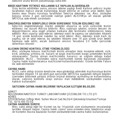
Satıcının ürünü teslim yükümlülüğü sona erer.
KREDİ KARTININ YETKİSİZ KULLANIMI İLE YAPILAN ALIŞVERİŞLER:
Ürün teslim edildikten sonra, alıcının ödeme yaptığı kredi kartının yetkisiz kişiler
tarafından haksız olarak kullanıldığı tespit edilirse ve satılan ürün bedeli ilgili
banka veya finans kuruluşu tarafından Satıcı'ya ödenmez ise, Alıcı, sözleşme
konusu ürünü 3 gün içerisinde nakliye gideri ALICIYA’ya ait olacak şekilde
SATICI’ya iade etmek zorundadır.
ÖNGÖRÜLEMEYEN SEBEPLERLE ÜRÜN SÜRESİNDE TESLİM EDİLEMEZ İSE:
Satıcı’nın öngöremeyeceği mücbir sebepler oluşursa ve ürün süresinde teslim
edilemez ise, durum Alıcı’ya bildirilir. Alıcı, siparişin iptalini, ürünün benzeri ile
değiştirilmesini veya engel ortadan kalkana dek teslimatın ertelenmesini talep
edebilir. Alıcı siparişi iptal ederse; ödemeyi nakit ile yapmış ise iptalinden itibaren
14 gün içinde kendisine nakden bu ücret ödenir. Alıcı, ödemeyi kredi kartı ile
yapmış ise ve iptal ederse, bu iptalden itibaren yine 14 gün içinde ürün bedeli
bankaya iade edilir, ancak bankanın alıcının hesabına 2-3 hafta içerisinde
aktarması olasıdır.
ALICININ ÜRÜNÜ KONTROL ETME YÜKÜMLÜLÜĞÜ:
Alıcı, sözleşme konusu mal/hizmeti teslim almadan önce muayene edecek; ezik,
kırık, ambalajı yırtılmış vb. hasarlı ve ayıplı mal/hizmeti kargo şirketinden teslim
almayacaktır. Teslim alınan mal/hizmetin hasarsız ve sağlam olduğu kabul
edilecektir. ALICI , Teslimden sonra mal/hizmeti özenle korunmak zorundadır.
Cayma hakkı kullanılacaksa mal/hizmet kullanılmamalıdır. Ürünle birlikte Fatura
da iade edilmelidir.
CAYMA HAKKI:
ALICI; satın aldığı ürünün kendisine veya gösterdiği adresteki kişi/kuruluşa teslim
tarihinden itibaren 14 (on dört) gün içerisinde, SATICI’ya aşağıdaki iletişim bilgileri
üzerinden bildirmek şartıyla ürünün orijinal ambalajı açılmamış ve kullanılmamış
olarak, satıcının kontrollü onayı sonrası malı reddederek sözleşmeden cayma
hakkını kullanabilir.
SATICININ CAYMA HAKKI BİLDİRİMİ YAPILACAK İLETİŞİM BİLGİLERİ:
ŞİRKET
ADI/UNVANI:
NASTECH TURKEY LABORATUVAR ÇÖZÜMLERİ TİC.LTD.ŞTİ.
ADRES:
EPOSTA:
Sultan Çiftliği Mah. Sultan Murat Cad.No:26/4 Çekmeköy/İstanbul/Türkiye
TEL: 0216 435 50 50
CAYMA HAKKININ SÜRESİ:
Alıcı, satın aldığı eğer bir hizmet ise, bu 14 günlük süre sözleşmenin imzalandığı
tarihten itibaren başlar. Cayma hakkı süresi sona ermeden önce, tüketicinin onayı
ile hizmetin ifasına başlanan hizmet sözleşmelerinde cayma hakkı kullanılamaz.