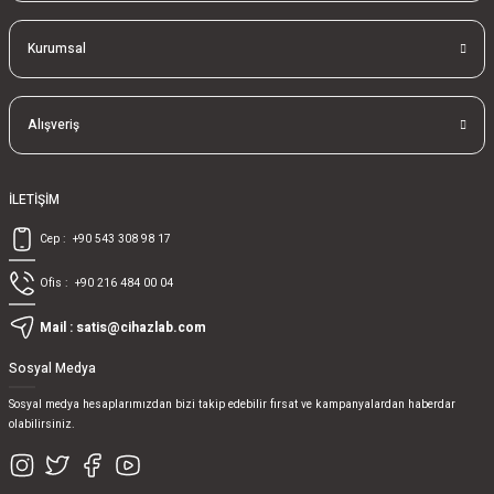
Kurumsal
Alışveriş
İLETİŞİM
Cep :
+90 543 308 98 17
Ofis :
+90 216 484 00 04
Mail :
satis@cihazlab.com
Sosyal Medya
Sosyal medya hesaplarımızdan bizi takip edebilir fırsat ve kampanyalardan haberdar
olabilirsiniz.