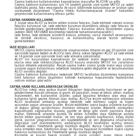
Cayma hakkının kullanımından kaynaklanan masraflar ALICIYA’ ya aittir.
Cayma hakkının kullanılması için 14 (ondört) günlük süre içinde SATICI' ya iadeli
taahhütlü posta, faks veya eposta ile yazılı bildirimde bulunulması ve ürünün işbu
sözleşmede düzenlenen "Cayma Hakkı Kullanılamayacak Ürünler" hükümleri
çerçevesinde kullanılmamış olması şarttır.
CAYMA HAKKININ KULLANIMI:
3. kişiye veya ALICI’ ya teslim edilen ürünün faturası, (İade edilmek istenen ürünün
faturası kurumsal ise, iade ederken kurumun düzenlemiş olduğu iade faturası ile
birlikte gönderilmesi gerekmektedir. Faturası kurumlar adına düzenlenen sipariş
iadeleri İADE FATURASI kesilmediği takdirde tamamlanamayacaktır.)
İade formu, İade edilecek ürünlerin kutusu, ambalajı, varsa standart aksesuarları
ile birlikte eksiksiz, hasarsız ve kullanılmamış olarak teslim edilmesi
gerekmektedir.
İADE KOŞULLARI:
SATICI, cayma bildiriminin kendisine ulaşmasından itibaren en geç 30 günlük süre
içerisinde toplam bedeli ve ALICI’yı borç altına sokan belgeleri ALICI’ ya iade etmek
ve 14 günlük süre içerisinde malı iade almakla yükümlüdür.
ALICI’ nın kusurundan kaynaklanan bir nedenle malın değerinde bir azalma
olursa veya iade imkânsızlaşırsa ALICI kusuru oranında SATICI’ nın zararlarını
tazmin etmekle yükümlüdür. Ancak cayma hakkı süresi içinde malın veya ürünün
usulüne uygun kullanılması sebebiyle meydana gelen değişiklik ve bozulmalardan
ALICI sorumlu değildir.
Cayma hakkının kullanılması nedeniyle SATICI tarafından düzenlenen kampanya
limit tutarının altına düşülmesi halinde kampanya kapsamında faydalanılan
indirim miktarı iptal edilir.
CAYMA HAKKI KULLANILAMAYACAK ÜRÜNLER:
ALICI’nın isteği veya açıkça kişisel ihtiyaçları doğrultusunda hazırlanan ve geri
gönderilmeye müsait olmayan, iç giyim alt parçaları, mayo ve bikini altları, makyaj
malzemeleri, tek kullanımlık ürünler, çabuk bozulma tehlikesi olan veya son
kullanma tarihi geçme ihtimali olan mallar, ALICI’ya teslim edilmesinin ardından
ALICI tarafından ambalajı açıldığı takdirde iade edilmesi sağlık ve hijyen
açısından uygun olmayan ürünler, teslim edildikten sonra başka ürünlerle karışan
ve doğası gereği ayrıştırılması mümkün olmayan ürünler, Abonelik sözleşmesi
kapsamında sağlananlar dışında, gazete ve dergi gibi süreli yayınlara ilişkin
mallar, Elektronik ortamda anında ifa edilen hizmetler veya tüketiciye anında
teslim edilen gayrimaddi mallar, ile ses veya görüntü kayıtlarının, kitap, dijital
içerik, yazılım programlarının, veri kaydedebilme ve veri depolama cihazlarının,
bilgisayar sarf malzemelerinin, ambalajının ALICI tarafından açılmış olması
halinde iadesi Yönetmelik gereği mümkün değildir. Ayrıca Cayma hakkı süresi
sona ermeden önce, tüketicinin onayı ile ifasına başlanan hizmetlere ilişkin cayma
hakkının kullanılması da Yönetmelik gereği mümkün değildir.
Kozmetik ve kişisel bakım ürünleri, iç giyim ürünleri, mayo, bikini, kitap,