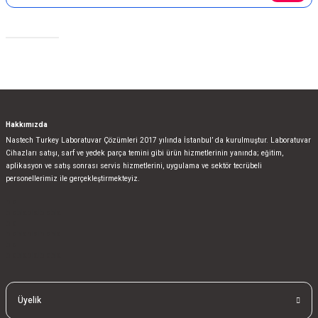
Sosyal Medya
Hakkımızda
Nastech Turkey Laboratuvar Çözümleri 2017 yılında İstanbul’ da kurulmuştur. Laboratuvar
Cihazları satışı, sarf ve yedek parça temini gibi ürün hizmetlerinin yanında; eğitim,
aplikasyon ve satış sonrası servis hizmetlerini, uygulama ve sektör tecrübeli
personellerimiz ile gerçekleştirmekteyiz.
bla
blablablalblabla
bla
blablablalblabla
bla
blablablalblabla
Üyelik