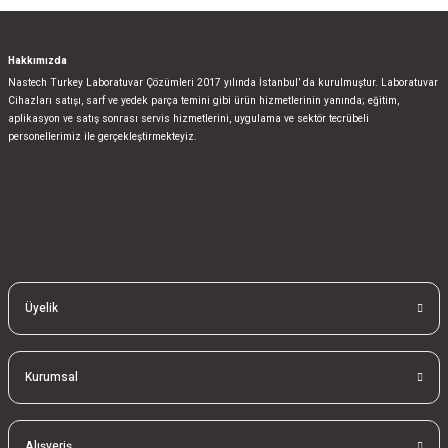
Hakkımızda
Nastech Turkey Laboratuvar Çözümleri 2017 yılında İstanbul’ da kurulmuştur. Laboratuvar
Cihazları satışı, sarf ve yedek parça temini gibi ürün hizmetlerinin yanında; eğitim,
aplikasyon ve satış sonrası servis hizmetlerini, uygulama ve sektör tecrübeli
personellerimiz ile gerçekleştirmekteyiz.
bla
blablablalblabla
bla
blablablalblabla
bla
blablablalblabla
Üyelik
Kurumsal
Alışveriş