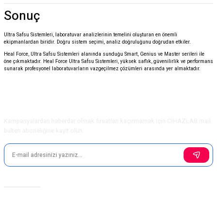
Sonuç
Ultra Safsu Sistemleri, laboratuvar analizlerinin temelini oluşturan en önemli
ekipmanlardan biridir. Doğru sistem seçimi, analiz doğruluğunu doğrudan etkiler.
Heal Force
, Ultra Safsu Sistemleri alanında sunduğu Smart, Genius ve Master serileri ile
öne çıkmaktadır. Heal Force Ultra Safsu Sistemleri, yüksek saflık, güvenilirlik ve performans
sunarak profesyonel laboratuvarların vazgeçilmez çözümleri arasında yer almaktadır.
E-Bülten Aboneliği
Kampanyalardan haberdar olmak fırsatları kaçırmamak için CİHAZLAB mail
bülten aboneliğine kayıt olun.
Sosyal Medya