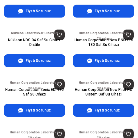
Fiyatı Sorunuz
Fiyatı Sorunuz
Nükleon Laboratuvar Cihazları
Human Corporation Laboratuvar
Cihazları
Nükleon NDS-04 Saf Su Cihazı-
Human Corporation New P.NIX EDI
Distile
180 Saf Su Cihazı
Fiyatı Sorunuz
Fiyatı Sorunuz
Human Corporation Laboratuvar
Human Corporation Laboratuvar
Cihazları
Cihazları
Human Corporation Zenix EDI 180
Human Corporation New Pilot RO
Saf Su Cihazı
Sistem Saf Su Cihazı
Fiyatı Sorunuz
Fiyatı Sorunuz
Human Corporation Laboratuvar
Human Corporation Laboratuvar
Cihazları
Cihazları