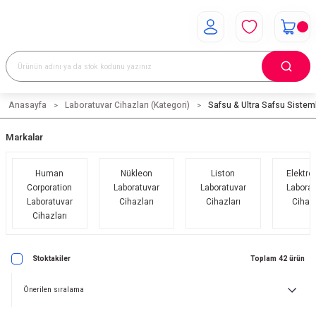
Anasayfa
Laboratuvar Cihazları (Kategori)
Safsu & Ultra Safsu Sisteml
Markalar
Human
Nükleon
Liston
Elektro
Corporation
Laboratuvar
Laboratuvar
Laborat
Laboratuvar
Cihazları
Cihazları
Cihazl
Cihazları
Stoktakiler
Toplam 42 ürün