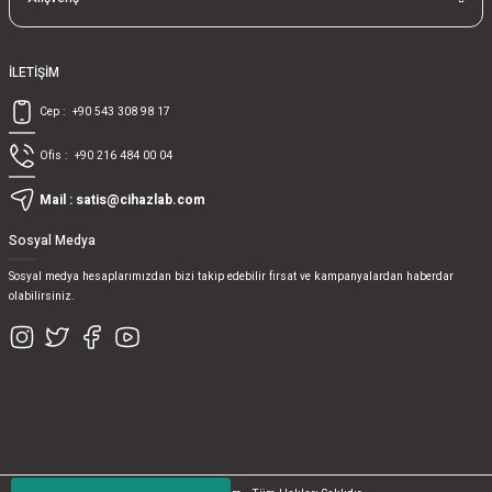
İLETİŞİM
Cep :
+90 543 308 98 17
Ofis :
+90 216 484 00 04
Mail :
satis@cihazlab.com
Sosyal Medya
Sosyal medya hesaplarımızdan bizi takip edebilir fırsat ve kampanyalardan haberdar
olabilirsiniz.