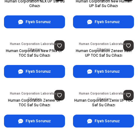
Human Corporation NEX UP Saf Su
Human Corporation New Human
Cihazı
UP Saf Su Cihazı
Fiyatı Sorunuz
Fiyatı Sorunuz
Human Corporation Laboratuvar
Human Corporation Laboratuvar
Cihazları
Cihazları
Human Corporation New P.Nix UP
Human Corporation Zeneer Navi
TOC Saf Su Cihazı
UP TOC Saf Su Cihazı
Fiyatı Sorunuz
Fiyatı Sorunuz
Human Corporation Laboratuvar
Human Corporation Laboratuvar
Cihazları
Cihazları
Human Corporation Zeneer UP
Human Corporation Zenix UP TOC
TOC Saf Su Cihazı
Saf Su Cihazı
Fiyatı Sorunuz
Fiyatı Sorunuz