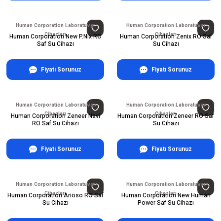
Human Corporation Laboratuvar
Human Corporation Laboratuvar
Cihazları
Cihazları
Human Corporation New P.Nix RO
Human Corporation Zenix RO Saf
Saf Su Cihazı
Su Cihazı
Fiyatı Sorunuz
Fiyatı Sorunuz
Human Corporation Laboratuvar
Human Corporation Laboratuvar
Cihazları
Cihazları
Human Corporation Zeneer Navi
Human Corporation Zeneer RO Saf
RO Saf Su Cihazı
Su Cihazı
Fiyatı Sorunuz
Fiyatı Sorunuz
Human Corporation Laboratuvar
Human Corporation Laboratuvar
Cihazları
Cihazları
Human Corporation Arioso RO Saf
Human Corporation New Human
Su Cihazı
Power Saf Su Cihazı