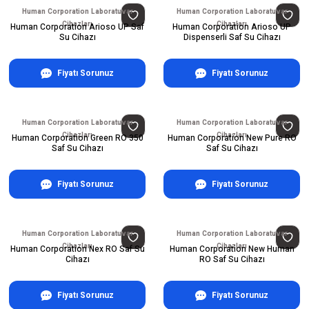
Human Corporation Laboratuvar
Human Corporation Laboratuvar
Cihazları
Cihazları
Human Corporation Arioso UP Saf
Human Corporation Arioso UP
Su Cihazı
Dispenserli Saf Su Cihazı
Fiyatı Sorunuz
Fiyatı Sorunuz
Human Corporation Laboratuvar
Human Corporation Laboratuvar
Cihazları
Cihazları
Human Corporation Green RO 350
Human Corporation New Pure RO
Saf Su Cihazı
Saf Su Cihazı
Fiyatı Sorunuz
Fiyatı Sorunuz
Human Corporation Laboratuvar
Human Corporation Laboratuvar
Cihazları
Cihazları
Human Corporation Nex RO Saf Su
Human Corporation New Human
Cihazı
RO Saf Su Cihazı
Fiyatı Sorunuz
Fiyatı Sorunuz