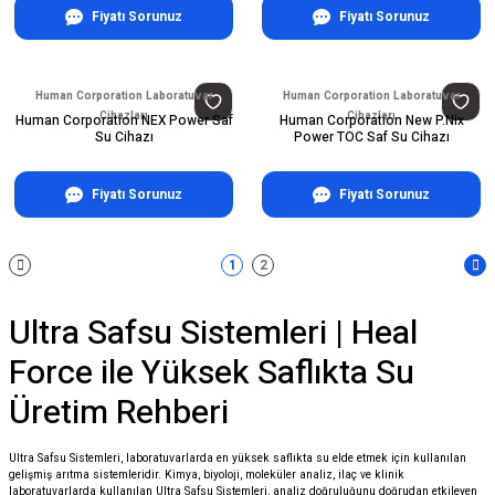
Fiyatı Sorunuz
Fiyatı Sorunuz
Human Corporation Laboratuvar
Human Corporation Laboratuvar
Cihazları
Cihazları
Human Corporation NEX Power Saf
Human Corporation New P.Nix
Su Cihazı
Power TOC Saf Su Cihazı
Fiyatı Sorunuz
Fiyatı Sorunuz
1
2
Ultra Safsu Sistemleri | Heal
Force ile Yüksek Saflıkta Su
Üretim Rehberi
Ultra Safsu Sistemleri, laboratuvarlarda en yüksek saflıkta su elde etmek için kullanılan
gelişmiş arıtma sistemleridir. Kimya, biyoloji, moleküler analiz, ilaç ve klinik
laboratuvarlarda kullanılan Ultra Safsu Sistemleri, analiz doğruluğunu doğrudan etkileyen