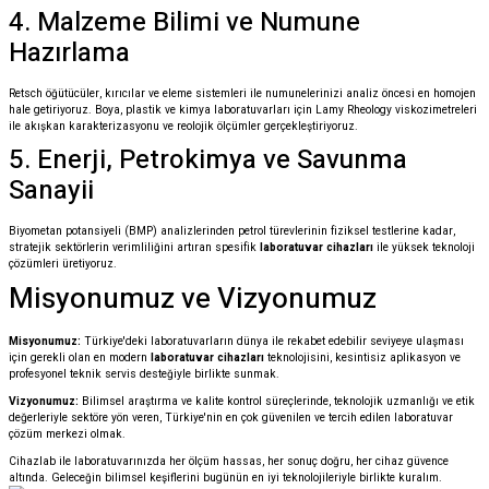
4. Malzeme Bilimi ve Numune
Hazırlama
Retsch öğütücüler, kırıcılar ve eleme sistemleri ile numunelerinizi analiz öncesi en homojen
hale getiriyoruz. Boya, plastik ve kimya laboratuvarları için Lamy Rheology viskozimetreleri
ile akışkan karakterizasyonu ve reolojik ölçümler gerçekleştiriyoruz.
5. Enerji, Petrokimya ve Savunma
Sanayii
Biyometan potansiyeli (BMP) analizlerinden petrol türevlerinin fiziksel testlerine kadar,
stratejik sektörlerin verimliliğini artıran spesifik
laboratuvar cihazları
ile yüksek teknoloji
çözümleri üretiyoruz.
Misyonumuz ve Vizyonumuz
Misyonumuz:
Türkiye'deki laboratuvarların dünya ile rekabet edebilir seviyeye ulaşması
için gerekli olan en modern
laboratuvar cihazları
teknolojisini, kesintisiz aplikasyon ve
profesyonel teknik servis desteğiyle birlikte sunmak.
Vizyonumuz:
Bilimsel araştırma ve kalite kontrol süreçlerinde, teknolojik uzmanlığı ve etik
değerleriyle sektöre yön veren, Türkiye'nin en çok güvenilen ve tercih edilen laboratuvar
çözüm merkezi olmak.
Cihazlab ile laboratuvarınızda her ölçüm hassas, her sonuç doğru, her cihaz güvence
altında. Geleceğin bilimsel keşiflerini bugünün en iyi teknolojileriyle birlikte kuralım.