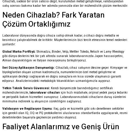
Cihazlab, sadece bir ürün satıcısı değil; kurulumdan metod geliştirmeye, validasyondan
satış sonrası bakıma kadar her adımda yanınızda olan bir mühendislik çözüm merkezidir.
Neden Cihazlab? Fark Yaratan
Çözüm Ortaklığımız
Laboratuvar dünyasında doğru cihaza sahip olmak kadar, o cihazı doğru metodla ve
kesintisiz çalıştırabilmek de kritiktir. Müşterilerimizin bizi tercih etmesinin temel nedenleri
şunlardır:
Global Marka Portföyü:
Shimadzu, Binder, Velp, Mettler Toledo, Retsch ve Lamy Rheology
gibi dünya devlerini tek bir çatı altında sunarak laboratuvarınızda Japon hassasiyetini,
Alman dayanıklılığını ve İtalyan inovasyonunu birleştiriyoruz.
İleri Düzey Aplikasyon Danışmanlığı:
Cihazlab, cihaz satışının ötesine geçer. Kimyager ve
biyologlardan oluşan uzman kadromuzla, numunelerinize özel metod geliştirme ve
aplikasyon desteği sağlayarak en doğru sonuçlara en kısa sürede ulaşmanızı garanti
ediyoruz. Analizlerinizdeki metodolojik tıkanıklıkları uzmanlığımızla aşıyoruz.
Yetkin Teknik Servis Güvencesi:
Kendi bünyemizde barındırdığımız sertifikalı
mühendislerimizle,
laboratuvar cihazları
için hızlı müdahale, orijinal yedek parça tedariki
ve periyodik bakım hizmetleri sunuyoruz. Laboratuvarınızdaki cihazların duruş sürelerini
minimuma indirerek iş akışınızın sürekliliğini sağlıyoruz.
Validasyon ve Regülasyon Uyumu:
İlaç, gıda ve kozmetik gibi sıkı denetlenen sektörler
için gerekli olan IQ, OQ ve PQ protokollerini uluslararası standartlarda uygulayarak, resmi
denetimlerden başarıyla geçmenize yardımcı oluyoruz.
Faaliyet Alanlarımız ve Geniş Ürün