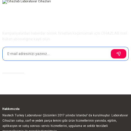
E-Bülten Aboneliği
Kampanyalardan haberdar olmak fırsatları kaçırmamak için CİHAZLAB mail
bülten aboneliğine kayıt olun.
Sosyal Medya
Hakkımızda
Nastech Turkey Laboratuvar Çözümleri 2017 yılında İstanbul’ da kurulmuştur. Laboratuvar
Cihazları satışı, sarf ve yedek parça temini gibi ürün hizmetlerinin yanında; eğitim,
aplikasyon ve satış sonrası servis hizmetlerini, uygulama ve sektör tecrübeli