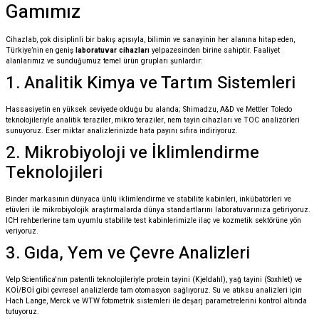
Gamımız
Cihazlab, çok disiplinli bir bakış açısıyla, bilimin ve sanayinin her alanına hitap eden,
Türkiye’nin en geniş
laboratuvar cihazları
yelpazesinden birine sahiptir. Faaliyet
alanlarımız ve sunduğumuz temel ürün grupları şunlardır:
1. Analitik Kimya ve Tartım Sistemleri
Hassasiyetin en yüksek seviyede olduğu bu alanda; Shimadzu, A&D ve Mettler Toledo
teknolojileriyle analitik teraziler, mikro teraziler, nem tayin cihazları ve TOC analizörleri
sunuyoruz. Eser miktar analizlerinizde hata payını sıfıra indiriyoruz.
2. Mikrobiyoloji ve İklimlendirme
Teknolojileri
Binder markasının dünyaca ünlü iklimlendirme ve stabilite kabinleri, inkübatörleri ve
etüvleri ile mikrobiyolojik araştırmalarda dünya standartlarını laboratuvarınıza getiriyoruz.
ICH rehberlerine tam uyumlu stabilite test kabinlerimizle ilaç ve kozmetik sektörüne yön
veriyoruz.
3. Gıda, Yem ve Çevre Analizleri
Velp Scientifica'nın patentli teknolojileriyle protein tayini (Kjeldahl), yağ tayini (Soxhlet) ve
KOİ/BOİ gibi çevresel analizlerde tam otomasyon sağlıyoruz. Su ve atıksu analizleri için
Hach Lange, Merck ve WTW fotometrik sistemleri ile deşarj parametrelerini kontrol altında
tutuyoruz.