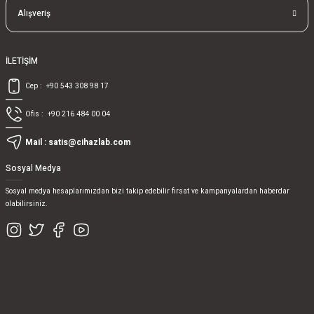
Alışveriş
İLETİŞİM
Cep :
+90 543 308 98 17
Ofis :
+90 216 484 00 04
Mail :
satis@cihazlab.com
Sosyal Medya
Sosyal medya hesaplarımızdan bizi takip edebilir fırsat ve kampanyalardan haberdar
olabilirsiniz.