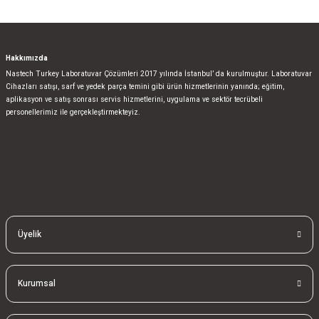
Hakkımızda
Nastech Turkey Laboratuvar Çözümleri 2017 yılında İstanbul’ da kurulmuştur. Laboratuvar
Cihazları satışı, sarf ve yedek parça temini gibi ürün hizmetlerinin yanında; eğitim,
aplikasyon ve satış sonrası servis hizmetlerini, uygulama ve sektör tecrübeli
personellerimiz ile gerçekleştirmekteyiz.
bla
blablablalblabla
bla
blablablalblabla
bla
blablablalblabla
Üyelik
Kurumsal