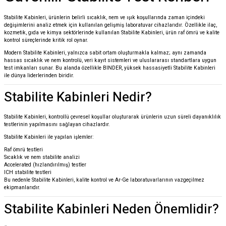
Stabilite Kabinleri, ürünlerin belirli sıcaklık, nem ve ışık koşullarında zaman içindeki
değişimlerini analiz etmek için kullanılan gelişmiş laboratuvar cihazlarıdır. Özellikle ilaç,
kozmetik, gıda ve kimya sektörlerinde kullanılan Stabilite Kabinleri, ürün raf ömrü ve kalite
kontrol süreçlerinde kritik rol oynar.
Modern Stabilite Kabinleri, yalnızca sabit ortam oluşturmakla kalmaz; aynı zamanda
hassas sıcaklık ve nem kontrolü, veri kayıt sistemleri ve uluslararası standartlara uygun
test imkanları sunar. Bu alanda özellikle
BINDER
, yüksek hassasiyetli Stabilite Kabinleri
ile dünya liderlerinden biridir.
Stabilite Kabinleri Nedir?
Stabilite Kabinleri, kontrollü çevresel koşullar oluşturarak ürünlerin uzun süreli dayanıklılık
testlerinin yapılmasını sağlayan cihazlardır.
Stabilite Kabinleri ile yapılan işlemler:
Raf ömrü testleri
Sıcaklık ve nem stabilite analizi
Accelerated (hızlandırılmış) testler
ICH stabilite testleri
Bu nedenle Stabilite Kabinleri, kalite kontrol ve Ar-Ge laboratuvarlarının vazgeçilmez
ekipmanlarıdır.
Stabilite Kabinleri Neden Önemlidir?