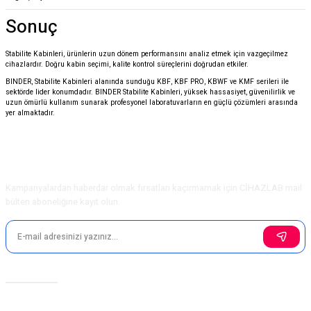
Sonuç
Stabilite Kabinleri, ürünlerin uzun dönem performansını analiz etmek için vazgeçilmez
cihazlardır. Doğru kabin seçimi, kalite kontrol süreçlerini doğrudan etkiler.
BINDER
, Stabilite Kabinleri alanında sunduğu KBF, KBF PRO, KBWF ve KMF serileri ile
sektörde lider konumdadır. BINDER Stabilite Kabinleri, yüksek hassasiyet, güvenilirlik ve
uzun ömürlü kullanım sunarak profesyonel laboratuvarların en güçlü çözümleri arasında
yer almaktadır.
E-Bülten Aboneliği
Kampanyalardan haberdar olmak fırsatları kaçırmamak için CİHAZLAB mail
bülten aboneliğine kayıt olun.
Sosyal Medya