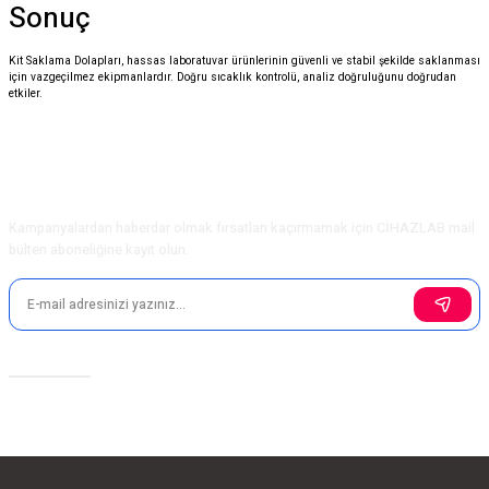
Sonuç
Kit Saklama Dolapları, hassas laboratuvar ürünlerinin güvenli ve stabil şekilde saklanması
için vazgeçilmez ekipmanlardır. Doğru sıcaklık kontrolü, analiz doğruluğunu doğrudan
etkiler.
E-Bülten Aboneliği
Kampanyalardan haberdar olmak fırsatları kaçırmamak için CİHAZLAB mail
bülten aboneliğine kayıt olun.
Sosyal Medya