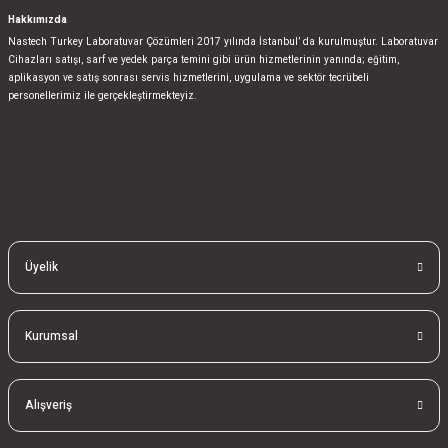
Hakkımızda
Nastech Turkey Laboratuvar Çözümleri 2017 yılında İstanbul’ da kurulmuştur. Laboratuvar
Cihazları satışı, sarf ve yedek parça temini gibi ürün hizmetlerinin yanında; eğitim,
aplikasyon ve satış sonrası servis hizmetlerini, uygulama ve sektör tecrübeli
personellerimiz ile gerçekleştirmekteyiz.
bla
blablablalblabla
bla
blablablalblabla
bla
blablablalblabla
Üyelik
Kurumsal
Alışveriş