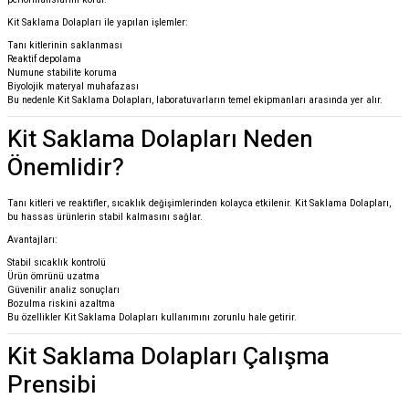
Kit Saklama Dolapları ile yapılan işlemler:
Tanı kitlerinin saklanması
Reaktif depolama
Numune stabilite koruma
Biyolojik materyal muhafazası
Bu nedenle Kit Saklama Dolapları, laboratuvarların temel ekipmanları arasında yer alır.
Kit Saklama Dolapları Neden
Önemlidir?
Tanı kitleri ve reaktifler, sıcaklık değişimlerinden kolayca etkilenir. Kit Saklama Dolapları,
bu hassas ürünlerin stabil kalmasını sağlar.
Avantajları:
Stabil sıcaklık kontrolü
Ürün ömrünü uzatma
Güvenilir analiz sonuçları
Bozulma riskini azaltma
Bu özellikler Kit Saklama Dolapları kullanımını zorunlu hale getirir.
Kit Saklama Dolapları Çalışma
Prensibi