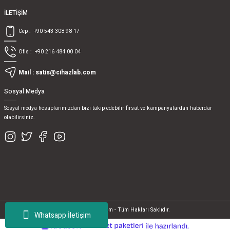
İLETİŞİM
Cep :
+90 543 308 98 17
Ofis :
+90 216 484 00 04
Mail :
satis@cihazlab.com
Sosyal Medya
Sosyal medya hesaplarımızdan bizi takip edebilir fırsat ve kampanyalardan haberdar
olabilirsiniz.
© 2017, cihazlab.com - Tüm Hakları Saklıdır.
Whatsapp İletişim
ideasoft
ile
e-