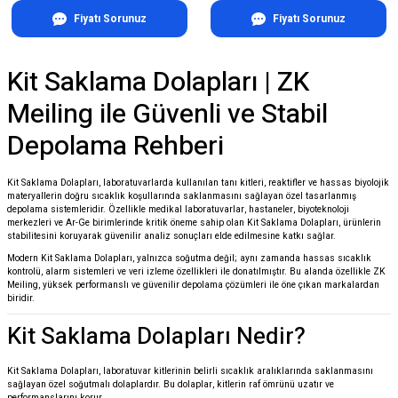
Fiyatı Sorunuz
Fiyatı Sorunuz
Kit Saklama Dolapları | ZK
Meiling ile Güvenli ve Stabil
Depolama Rehberi
Kit Saklama Dolapları, laboratuvarlarda kullanılan tanı kitleri, reaktifler ve hassas biyolojik
materyallerin doğru sıcaklık koşullarında saklanmasını sağlayan özel tasarlanmış
depolama sistemleridir. Özellikle medikal laboratuvarlar, hastaneler, biyoteknoloji
merkezleri ve Ar-Ge birimlerinde kritik öneme sahip olan Kit Saklama Dolapları, ürünlerin
stabilitesini koruyarak güvenilir analiz sonuçları elde edilmesine katkı sağlar.
Modern Kit Saklama Dolapları, yalnızca soğutma değil; aynı zamanda hassas sıcaklık
kontrolü, alarm sistemleri ve veri izleme özellikleri ile donatılmıştır. Bu alanda özellikle
ZK
Meiling
, yüksek performanslı ve güvenilir depolama çözümleri ile öne çıkan markalardan
biridir.
Kit Saklama Dolapları Nedir?
Kit Saklama Dolapları, laboratuvar kitlerinin belirli sıcaklık aralıklarında saklanmasını
sağlayan özel soğutmalı dolaplardır. Bu dolaplar, kitlerin raf ömrünü uzatır ve
performanslarını korur.