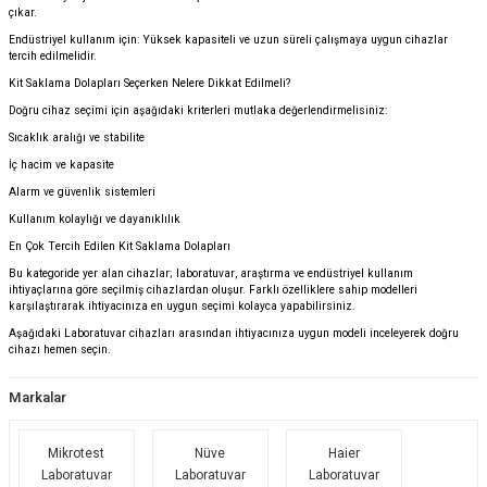
çıkar.
Endüstriyel kullanım için: Yüksek kapasiteli ve uzun süreli çalışmaya uygun cihazlar
tercih edilmelidir.
Kit Saklama Dolapları Seçerken Nelere Dikkat Edilmeli?
Doğru cihaz seçimi için aşağıdaki kriterleri mutlaka değerlendirmelisiniz:
Sıcaklık aralığı ve stabilite
İç hacim ve kapasite
Alarm ve güvenlik sistemleri
Kullanım kolaylığı ve dayanıklılık
En Çok Tercih Edilen Kit Saklama Dolapları
Bu kategoride yer alan cihazlar; laboratuvar, araştırma ve endüstriyel kullanım
ihtiyaçlarına göre seçilmiş cihazlardan oluşur. Farklı özelliklere sahip modelleri
karşılaştırarak ihtiyacınıza en uygun seçimi kolayca yapabilirsiniz.
Aşağıdaki Laboratuvar cihazları arasından ihtiyacınıza uygun modeli inceleyerek doğru
cihazı hemen seçin.
Markalar
Mikrotest
Nüve
Haier
Laboratuvar
Laboratuvar
Laboratuvar