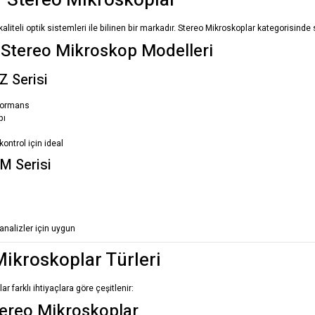
Stereo Mikroskoplar
kaliteli optik sistemleri ile bilinen bir markadır. Stereo Mikroskoplar kategorisind
Stereo Mikroskop Modelleri
 Serisi
formans
pı
kontrol için ideal
 Serisi
 analizler için uygun
Mikroskoplar Türleri
r farklı ihtiyaçlara göre çeşitlenir:
ereo Mikroskoplar