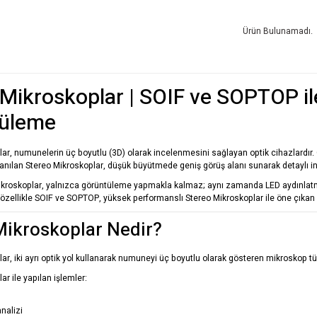
Ürün Bulunamadı.
 Mikroskoplar | SOIF ve SOPTOP il
üleme
ar, numunelerin üç boyutlu (3D) olarak incelenmesini sağlayan optik cihazlardır. Öz
lanılan Stereo Mikroskoplar, düşük büyütmede geniş görüş alanı sunarak detaylı i
kroskoplar, yalnızca görüntüleme yapmakla kalmaz; aynı zamanda LED aydınlatma,
özellikle
SOIF
ve
SOPTOP
, yüksek performanslı Stereo Mikroskoplar ile öne çıkan 
Mikroskoplar Nedir?
ar, iki ayrı optik yol kullanarak numuneyi üç boyutlu olarak gösteren mikroskop tü
ar ile yapılan işlemler:
nalizi