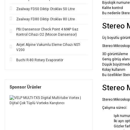
Biyolojik numune
Kalite kontrol
Zealway FD50 Diktip Otoklav 50 Litre
Bu nedenle Stereo
Zealway FD80 Diktip Otoklav 80 Litre
Stereo 
PBI Dansensor Check Point 4 MAP Gaz
Kontrol Cihazı O2 (Mocon Dansensor)
Üç boyutlu görünt
Airjet Alpine Vakumlu Eleme Cihazı NST-
Stereo Mikroskopl
V200
3D görüntüleme
Geniş görüş alanı
Buchi R-80 Rotary Evaporatör
Düşük büyütmede
Kolay kullanım
Bu özellikler Ster
Stereo 
Sponsor Ürünler
Stereo Mikroskopla
Çalışma süreci:
Işık numun
İki ayrı op
Gözler far