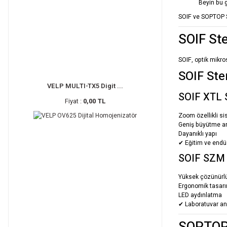
Beyin bu g
SOIF
ve
SOPTOP
SOIF St
SOIF
, optik mikro
SOIF Ste
VELP MULTI-TX5 Digit ...
SOIF XTL S
Fiyat :
0,00 TL
Zoom özellikli s
Geniş büyütme ar
Dayanıklı yapı
✔ Eğitim ve endüs
SOIF SZM 
Yüksek çözünürl
Ergonomik tasar
LED aydınlatma
✔ Laboratuvar ana