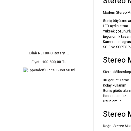
Stereo M
Modern Stereo Mik
Geniş büyütme ar
LED aydınlatma
Yüksek çözünürl
Ergonomik tasar
Kamera entegra
SOIF ve SOPTOP St
Dlab RE100-S Rotary ...
Stereo 
Fiyat :
100.800,00 TL
Stereo Mikroskopl
3D görüntüleme
Kolay kullanım
Geniş görüş alanı
Hassas analiz
Uzun ömür
Stereo 
Doğru Stereo Mikr