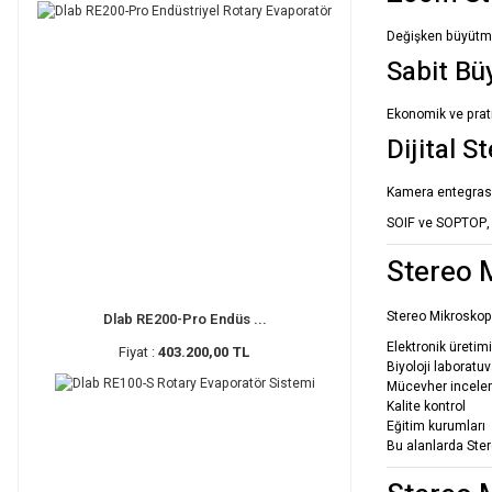
Değişken büyütm
Sabit Bü
Ekonomik ve prati
Dijital 
Kamera entegrasy
SOIF ve SOPTOP, 
Stereo 
Stereo Mikroskopl
Dlab RE200-Pro Endüs ...
Elektronik üretimi
Fiyat :
403.200,00 TL
Biyoloji laboratuv
Mücevher incel
Kalite kontrol
Eğitim kurumları
Bu alanlarda Ste