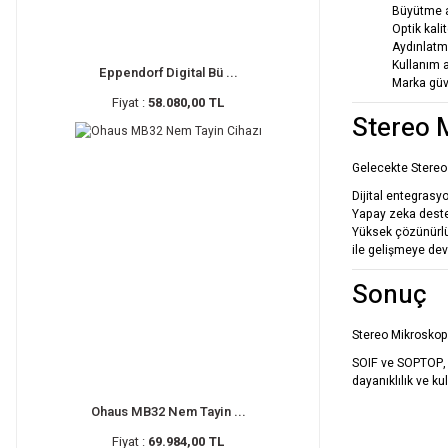
Büyütme a
Optik kali
Aydınlatm
Kullanım 
Eppendorf Digital Bü ...
Marka güve
Fiyat :
58.080,00 TL
Stereo 
Gelecekte Stereo
Dijital entegrasy
Yapay zeka deste
Yüksek çözünürl
ile gelişmeye de
Sonuç
Stereo Mikroskopl
SOIF
ve
SOPTOP
dayanıklılık ve k
Ohaus MB32 Nem Tayin ...
Fiyat :
69.984,00 TL