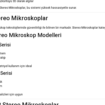
örüntüyü 3D olarak algılar
Stereo Mikroskoplar, bu sistemi yüksek hassasiyetle sunar.
ereo Mikroskoplar
skop teknolojilerinde güvenilirliği ile bilinen bir markadır. Stereo Mikroskoplar ka
reo Mikroskop Modelleri
erisi
istem
alığı
triyel kullanım için ideal
Serisi
ük
ım
lizleri için uygun