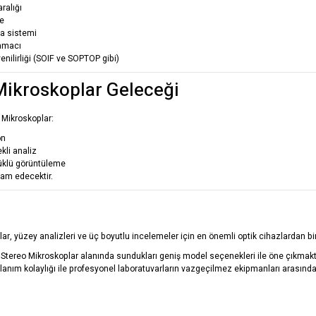
ralığı
te
a sistemi
amacı
nilirliği (SOIF ve SOPTOP gibi)
Mikroskoplar Geleceği
 Mikroskoplar:
on
kli analiz
üklü görüntüleme
vam edecektir.
ar, yüzey analizleri ve üç boyutlu incelemeler için en önemli optik cihazlardan biri
, Stereo Mikroskoplar alanında sundukları geniş model seçenekleri ile öne çıkmakt
ullanım kolaylığı ile profesyonel laboratuvarların vazgeçilmez ekipmanları arasında