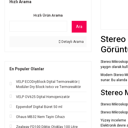
Hızlı Arama
Hızlı Ürün Arama
Ara
Stereo
Detaylı Arama
Görünt
Stereo Mikroskopl
yaygın olarak kul
En Populer Olanlar
Modern Stereo Mi
sunar. Bu alanda 
VELP ECODryBlock Dijital Termoreaktör |
Modüler Dry Block Isıtıcı ve Termoreaktör
Stereo 
VELP OV625 Dijital Homojenizatör
Stereo Mikroskopl
Eppendorf Digital Büret 50 ml
Stereo Mikroskopl
Ohaus MB32 Nem Tayin Cihazı
Yüzey inceleme
Elektronik devre a
Zealway FD100 Diktip Otoklav 100 Litre