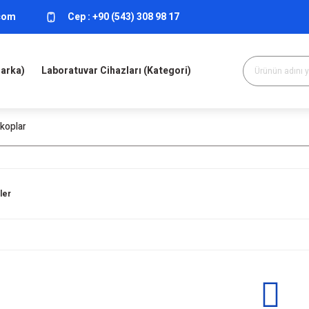
.com
Cep :
+90 (543) 308 98 17
Marka)
Laboratuvar Cihazları (Kategori)
koplar
ler