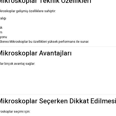
ikroskoplar Teknik Özellikleri
roskoplar gelişmiş özelliklere sahiptir:
alığı
ük
ım
syonu
ereo Mikroskoplar bu özellikleri yüksek performans ile sunar.
Mikroskoplar Avantajları
ar birçok avantaj sağlar:
Mikroskoplar Seçerken Dikkat Edilmes
oskoplar seçimi için: