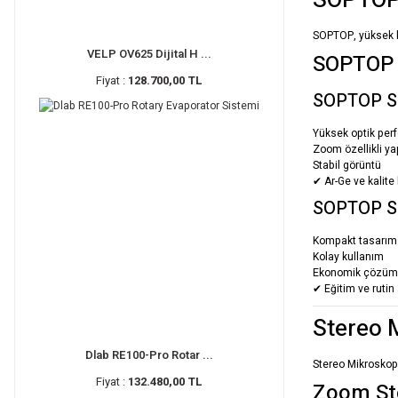
SOPTOP 
SOPTOP
, yüksek 
VELP OV625 Dijital H ...
SOPTOP 
Fiyat :
128.700,00 TL
SOPTOP SZ
Yüksek optik per
Zoom özellikli ya
Stabil görüntü
✔ Ar-Ge ve kalite 
SOPTOP SM
Kompakt tasarım
Kolay kullanım
Ekonomik çözüm
✔ Eğitim ve rutin
Stereo 
Dlab RE100-Pro Rotar ...
Stereo Mikroskopla
Fiyat :
132.480,00 TL
Zoom St