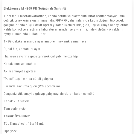
Elektromag M 4808 PR Soğutmalı Santrifüj
Tıbbi tahlil laboratuvarlarında, kanda serum ve plazmanın, idrar sedimantasyonunda
değişik örneklerin ayrıştırılmasında, PRP-PRF çalışmalarında kadın doğum, tüp bebek
çalışmalarında düşük devir sperm yıkama işlemlerinde, gıda, ilaç ve kimya sanayilerinin
kalite kontrol ve araştırma laboratuvarlarında ise sıvıların içindeki değişik örneklerin
ayrıştırılmasında kullanılırlar.
1 - 99 dakika arasında ayarlanabilen mekanik zaman ayarı
Dijital hız, zaman ısı ayarı
Hız veya savurma gücü girilerek çalışabilme özelliği
Kapak emniyet anahtarı
Akım emniyet sigortası
''Pulse'' tuşu ile kısa süreli çalışma
Ekranda savurma gücü (RCF) gösterimi
Dengesiz yüklemeyi algılayıp çalışmayı durduran balan sensörü
Kapak kilit sistemi
Tam açılır motor
Teknik Özellikler:
Tüp Kapasitesi : 16 x 15 mL
Opsiyonel