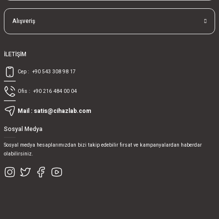
Alışveriş
İLETİŞİM
Cep :
+90 543 308 98 17
Ofis :
+90 216 484 00 04
Mail :
satis@cihazlab.com
Sosyal Medya
Sosyal medya hesaplarımızdan bizi takip edebilir fırsat ve kampanyalardan haberdar
olabilirsiniz.