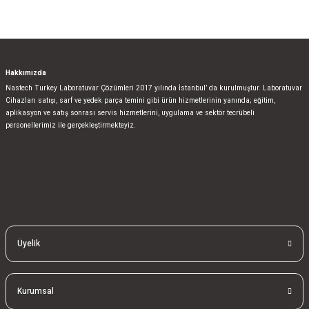
Hakkımızda
Nastech Turkey Laboratuvar Çözümleri 2017 yılında İstanbul’ da kurulmuştur. Laboratuvar
Cihazları satışı, sarf ve yedek parça temini gibi ürün hizmetlerinin yanında; eğitim,
aplikasyon ve satış sonrası servis hizmetlerini, uygulama ve sektör tecrübeli
personellerimiz ile gerçekleştirmekteyiz.
bla
blablablalblabla
bla
blablablalblabla
bla
blablablalblabla
Üyelik
Kurumsal