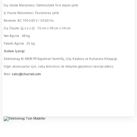
Dış Gövde Malzemesi: Elektrostatik fırın boyalı çelik
İç Hazne Malzemesi: Paslanmaz çelik
Besleme: AC 190-240 V / 50-60 Hz
Dış Ölçüler (g x y x d) : 76 cm x 58 cm x 34 cm
Net Ağırlık : 48 kg
Paketli Ağırlık : 55 kg
Sistem İçeriği:
Elektromag M 4808 PR Soğutmalı Santrifüj, Güç Kablosu ve Kullanma Kitapçığı.
Diğer aksesuarlar için; satış temsilcisi ile iletişime geçmenizi tavsiye ederiz.
Mail:
satis@cihazlab.com