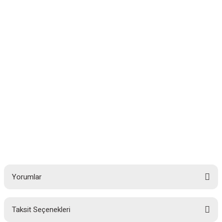
Yorumlar
Taksit Seçenekleri
Bu ürüne ilk yorumu siz yapın!