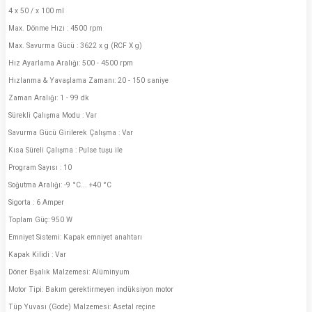
4 x 50 / x 100 ml
Max. Dönme Hızı : 4500 rpm
Max. Savurma Gücü : 3622 x g (RCF X g)
Hız Ayarlama Aralığı: 500 - 4500 rpm
Hızlanma & Yavaşlama Zamanı: 20 - 150 saniye
Zaman Aralığı: 1 - 99 dk
Sürekli Çalışma Modu : Var
Savurma Gücü Girilerek Çalışma : Var
Kısa Süreli Çalışma : Pulse tuşu ile
Program Sayısı : 10
Soğutma Aralığı: -9 °C... +40 °C
Sigorta : 6 Amper
Toplam Güç: 950 W
Emniyet Sistemi: Kapak emniyet anahtarı
Kapak Kilidi : Var
Döner Bşalık Malzemesi: Alüminyum
Motor Tipi: Bakım gerektirmeyen indüksiyon motor
Tüp Yuvası (Gode) Malzemesi: Asetal reçine