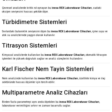
Çevresel analizlerde kritik rol oynayan bu
inesa REX Laboratuvar Cihazları
, sudaki
oksijen seviyesini hassas şekilde ölçer.
Türbidimetre Sistemleri
Sıvılardaki bulanıklık seviyesini ölçen bu
inesa REX Laboratuvar Cihazları
, içme suyu ve
atık su analizlerinde yaygın olarak kullanılır.
Titrasyon Sistemleri
Kimyasal analizlerde kullanılan bu
inesa REX Laboratuvar Cihazları
, otomatik titrasyon
işlemleri ile yüksek doğruluk sağlar ve analiz süreçlerini hızlandırır.
Karl Fischer Nem Tayin Sistemleri
Nem analizinde kullanılan bu
inesa REX Laboratuvar Cihazları
, özellikle kimya ve ilaç
sektöründe hassas ölçümler için tercih edilir.
Multiparametre Analiz Cihazları
Birden fazla parametreyi aynı anda ölçebilen bu
inesa REX Laboratuvar Cihazları
,
laboratuvar verimliliğini artırır ve zaman tasarrufu sağlar.