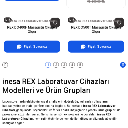
93.600,00 TL
%15
%15
inesa REX Laboratuvar Cihazları
inesa REX Laboratuvar Cihazları
REX DO400F Masaüstü Oksijen
REX DO500T Masaüstü Oksijen
Ölçer
Ölçer
Fiyatı Sorunuz
Fiyatı Sorunuz
1
2
3
4
5
inesa REX Laboratuvar Cihazları
Modelleri ve Ürün Grupları
Laboratuvarlarda elektrokimyasal analizlerin doğruluğu, kullanılan cihazların
hassasiyetine ve stabil performansına bağlıdır. Bu noktada
inesa REX Laboratuvar
Cihazları
, geniş model seçenekleri ve farklı analiz ihtiyaçlarına yönelik ürün grupları ile
profesyonel çözümler sunar. Gelişmiş sensör teknolojileri ile donatılan
inesa REX
Laboratuvar Cihazları
, hem rutin ölçümlerde hem de ileri düzey analizlerde güvenilir
sonuçlar sağlar.