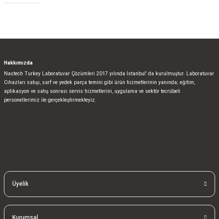
Hakkımızda
Nastech Turkey Laboratuvar Çözümleri 2017 yılında İstanbul’ da kurulmuştur. Laboratuvar
Cihazları satışı, sarf ve yedek parça temini gibi ürün hizmetlerinin yanında; eğitim,
aplikasyon ve satış sonrası servis hizmetlerini, uygulama ve sektör tecrübeli
personellerimiz ile gerçekleştirmekteyiz.
bla
blablablalblabla
bla
blablablalblabla
bla
blablablalblabla
Üyelik
Kurumsal