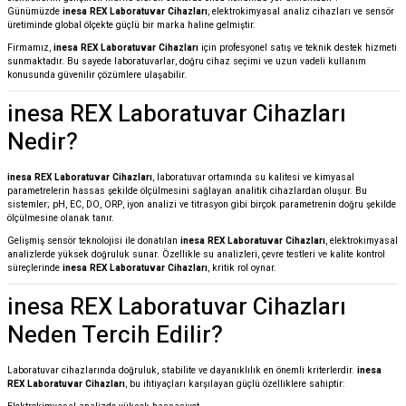
Günümüzde
inesa REX Laboratuvar Cihazları
, elektrokimyasal analiz cihazları ve sensör
üretiminde global ölçekte güçlü bir marka haline gelmiştir.
Firmamız,
inesa REX Laboratuvar Cihazları
için profesyonel satış ve teknik destek hizmeti
sunmaktadır. Bu sayede laboratuvarlar, doğru cihaz seçimi ve uzun vadeli kullanım
konusunda güvenilir çözümlere ulaşabilir.
inesa REX Laboratuvar Cihazları
Nedir?
inesa REX Laboratuvar Cihazları
, laboratuvar ortamında su kalitesi ve kimyasal
parametrelerin hassas şekilde ölçülmesini sağlayan analitik cihazlardan oluşur. Bu
sistemler; pH, EC, DO, ORP, iyon analizi ve titrasyon gibi birçok parametrenin doğru şekilde
ölçülmesine olanak tanır.
Gelişmiş sensör teknolojisi ile donatılan
inesa REX Laboratuvar Cihazları
, elektrokimyasal
analizlerde yüksek doğruluk sunar. Özellikle su analizleri, çevre testleri ve kalite kontrol
süreçlerinde
inesa REX Laboratuvar Cihazları
, kritik rol oynar.
inesa REX Laboratuvar Cihazları
Neden Tercih Edilir?
Laboratuvar cihazlarında doğruluk, stabilite ve dayanıklılık en önemli kriterlerdir.
inesa
REX Laboratuvar Cihazları
, bu ihtiyaçları karşılayan güçlü özelliklere sahiptir: