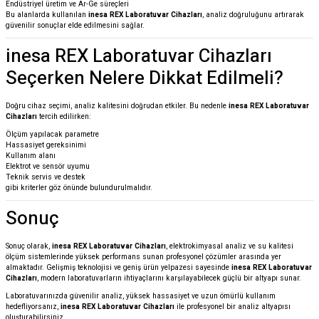
Endüstriyel üretim ve Ar-Ge süreçleri
Bu alanlarda kullanılan
inesa REX Laboratuvar Cihazları
, analiz doğruluğunu artırarak
güvenilir sonuçlar elde edilmesini sağlar.
inesa REX Laboratuvar Cihazları
Seçerken Nelere Dikkat Edilmeli?
Doğru cihaz seçimi, analiz kalitesini doğrudan etkiler. Bu nedenle
inesa REX Laboratuvar
Cihazları
tercih edilirken:
Ölçüm yapılacak parametre
Hassasiyet gereksinimi
Kullanım alanı
Elektrot ve sensör uyumu
Teknik servis ve destek
gibi kriterler göz önünde bulundurulmalıdır.
Sonuç
Sonuç olarak,
inesa REX Laboratuvar Cihazları
, elektrokimyasal analiz ve su kalitesi
ölçüm sistemlerinde yüksek performans sunan profesyonel çözümler arasında yer
almaktadır. Gelişmiş teknolojisi ve geniş ürün yelpazesi sayesinde
inesa REX Laboratuvar
Cihazları
, modern laboratuvarların ihtiyaçlarını karşılayabilecek güçlü bir altyapı sunar.
Laboratuvarınızda güvenilir analiz, yüksek hassasiyet ve uzun ömürlü kullanım
hedefliyorsanız,
inesa REX Laboratuvar Cihazları
ile profesyonel bir analiz altyapısı
oluşturabilirsiniz.