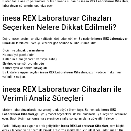
Birden fazla analiz parametresini tek cihazda sunan bu
inesa REX Laboratuvar Cihazları
,
laboratuvar süreçlerini optimize eder.
inesa REX Laboratuvar Cihazları
Seçerken Nelere Dikkat Edilmeli?
Doğru model seçimi, analiz kalitesini doğrudan etkiler. Bu nedenle
inesa REX Laboratuvar
Cihazları
tercih edilirken şu kriterler göz önünde bulundurulmalıdır:
Ölçüm yapılacak parametreler
Hassasiyet gereksinimi
Kullanım alanı (laboratuvar veya saha)
Elektrot ve sensör uyumluluğu
Kalibrasyon ve bakım ihtiyaçları
Bu kriterlere uygun seçilen
inesa REX Laboratuvar Cihazları
, uzun vadede maksimum
verimlilik sağlar.
inesa REX Laboratuvar Cihazları ile
Verimli Analiz Süreçleri
Modern laboratuvarlarda hız ve doğruluk büyük önem taşır. Bu noktada
inesa REX
Laboratuvar Cihazları
, gelişmiş model seçenekleri ile kullanıcıların iş süreçlerini optimize
eder. Stabil ölçüm performansı sayesinde analiz sonuçları daha güvenilir hale gelir.
Farklı ihtiyaçlara uygun olarak geliştirilen
inesa REX Laboratuvar Cihazları
, hem küçük
ölçekli laboratuvarlar hem de büyük araştırma merkezleri için ideal çözümler sunar. Bu