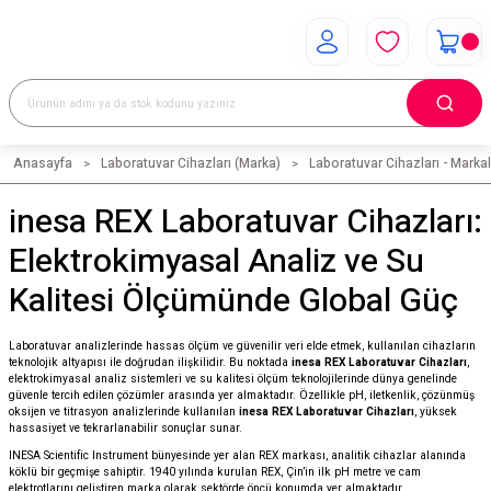
Anasayfa
Laboratuvar Cihazları (Marka)
Laboratuvar Cihazları - Markal
inesa REX Laboratuvar Cihazları:
Elektrokimyasal Analiz ve Su
Kalitesi Ölçümünde Global Güç
Laboratuvar analizlerinde hassas ölçüm ve güvenilir veri elde etmek, kullanılan cihazların
teknolojik altyapısı ile doğrudan ilişkilidir. Bu noktada
inesa REX Laboratuvar Cihazları
,
elektrokimyasal analiz sistemleri ve su kalitesi ölçüm teknolojilerinde dünya genelinde
güvenle tercih edilen çözümler arasında yer almaktadır. Özellikle pH, iletkenlik, çözünmüş
oksijen ve titrasyon analizlerinde kullanılan
inesa REX Laboratuvar Cihazları
, yüksek
hassasiyet ve tekrarlanabilir sonuçlar sunar.
INESA Scientific Instrument bünyesinde yer alan REX markası, analitik cihazlar alanında
köklü bir geçmişe sahiptir. 1940 yılında kurulan REX, Çin’in ilk pH metre ve cam
elektrotlarını geliştiren marka olarak sektörde öncü konumda yer almaktadır
.