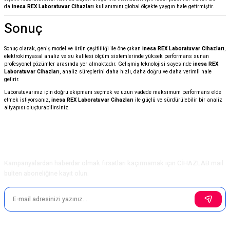
da
inesa REX Laboratuvar Cihazları
kullanımını global ölçekte yaygın hale getirmiştir.
Sonuç
Sonuç olarak, geniş model ve ürün çeşitliliği ile öne çıkan
inesa REX Laboratuvar Cihazları
,
elektrokimyasal analiz ve su kalitesi ölçüm sistemlerinde yüksek performans sunan
profesyonel çözümler arasında yer almaktadır. Gelişmiş teknolojisi sayesinde
inesa REX
Laboratuvar Cihazları
, analiz süreçlerini daha hızlı, daha doğru ve daha verimli hale
getirir.
Laboratuvarınız için doğru ekipmanı seçmek ve uzun vadede maksimum performans elde
etmek istiyorsanız,
inesa REX Laboratuvar Cihazları
ile güçlü ve sürdürülebilir bir analiz
altyapısı oluşturabilirsiniz.
E-Bülten Aboneliği
Kampanyalardan haberdar olmak fırsatları kaçırmamak için CİHAZLAB mail
bülten aboneliğine kayıt olun.
Sosyal Medya