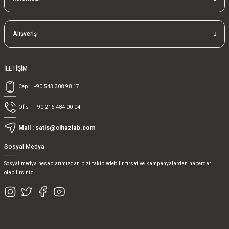
Alışveriş
İLETİŞİM
Cep :
+90 543 308 98 17
Ofis :
+90 216 484 00 04
Mail :
satis@cihazlab.com
Sosyal Medya
Sosyal medya hesaplarımızdan bizi takip edebilir fırsat ve kampanyalardan haberdar
olabilirsiniz.