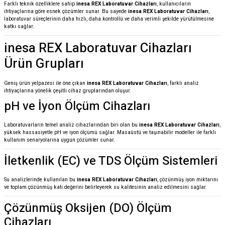
Farklı teknik özelliklere sahip
inesa REX Laboratuvar Cihazları
, kullanıcıların
ihtiyaçlarına göre esnek çözümler sunar. Bu sayede
inesa REX Laboratuvar Cihazları
,
laboratuvar süreçlerinin daha hızlı, daha kontrollü ve daha verimli şekilde yürütülmesine
katkı sağlar.
inesa REX Laboratuvar Cihazları
Ürün Grupları
Geniş ürün yelpazesi ile öne çıkan
inesa REX Laboratuvar Cihazları
, farklı analiz
ihtiyaçlarına yönelik çeşitli cihaz gruplarından oluşur.
pH ve İyon Ölçüm Cihazları
Laboratuvarların temel analiz cihazlarından biri olan bu
inesa REX Laboratuvar Cihazları
,
yüksek hassasiyetle pH ve iyon ölçümü sağlar. Masaüstü ve taşınabilir modeller ile farklı
kullanım senaryolarına uygun çözümler sunar.
İletkenlik (EC) ve TDS Ölçüm Sistemleri
Su analizlerinde kullanılan bu
inesa REX Laboratuvar Cihazları
, çözünmüş iyon miktarını
ve toplam çözünmüş katı değerini belirleyerek su kalitesinin analiz edilmesini sağlar.
Çözünmüş Oksijen (DO) Ölçüm
Cihazları