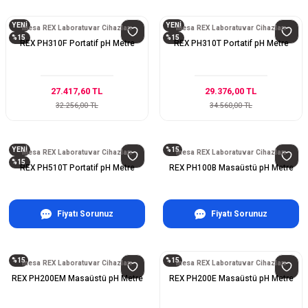
YENİ
YENİ
inesa REX Laboratuvar Cihazları
inesa REX Laboratuvar Cihazları
%15
%15
REX PH310F Portatif pH Metre
REX PH310T Portatif pH Metre
27.417,60 TL
29.376,00 TL
32.256,00 TL
34.560,00 TL
YENİ
%15
inesa REX Laboratuvar Cihazları
inesa REX Laboratuvar Cihazları
%15
REX PH510T Portatif pH Metre
REX PH100B Masaüstü pH Metre
Fiyatı Sorunuz
Fiyatı Sorunuz
%15
%15
inesa REX Laboratuvar Cihazları
inesa REX Laboratuvar Cihazları
REX PH200EM Masaüstü pH Metre
REX PH200E Masaüstü pH Metre