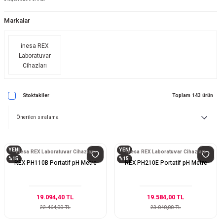
Markalar
inesa REX
Laboratuvar
Cihazları
Stoktakiler
Toplam 143 ürün
YENİ
YENİ
inesa REX Laboratuvar Cihazları
inesa REX Laboratuvar Cihazları
%15
%15
REX PH110B Portatif pH Metre
REX PH210E Portatif pH Metre
19.094,40 TL
19.584,00 TL
22.464,00 TL
23.040,00 TL