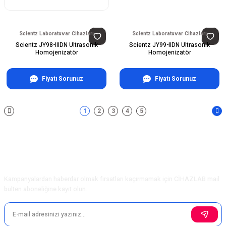
Scientz Laboratuvar Cihazları
Scientz Laboratuvar Cihazları
Scientz JY98-IIIDN Ultrasonik
Scientz JY99-IIDN Ultrasonik
Homojenizatör
Homojenizatör
Fiyatı Sorunuz
Fiyatı Sorunuz
1
2
3
4
5
E-Bülten Aboneliği
Kampanyalardan haberdar olmak fırsatları kaçırmamak için CİHAZLAB mail
bülten aboneliğine kayıt olun.