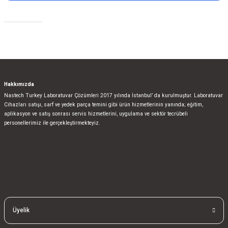
Sosyal Medya
Hakkımızda
Nastech Turkey Laboratuvar Çözümleri 2017 yılında İstanbul’ da kurulmuştur. Laboratuvar
Cihazları satışı, sarf ve yedek parça temini gibi ürün hizmetlerinin yanında; eğitim,
aplikasyon ve satış sonrası servis hizmetlerini, uygulama ve sektör tecrübeli
personellerimiz ile gerçekleştirmekteyiz.
bla
blablablalblabla
bla
blablablalblabla
bla
blablablalblabla
Üyelik