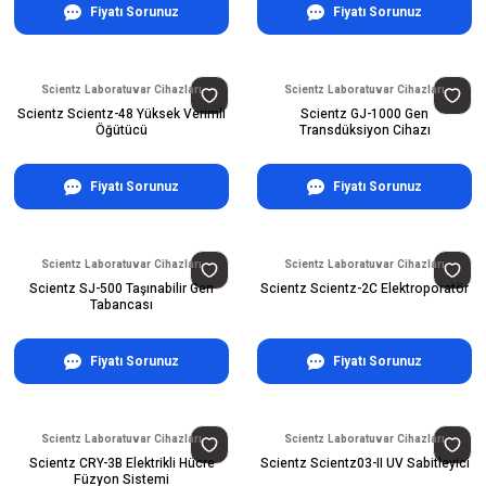
Fiyatı Sorunuz
Fiyatı Sorunuz
Scientz Laboratuvar Cihazları
Scientz Laboratuvar Cihazları
Scientz Scientz-48 Yüksek Verimli
Scientz GJ-1000 Gen
Öğütücü
Transdüksiyon Cihazı
Fiyatı Sorunuz
Fiyatı Sorunuz
Scientz Laboratuvar Cihazları
Scientz Laboratuvar Cihazları
Scientz SJ-500 Taşınabilir Gen
Scientz Scientz-2C Elektroporatör
Tabancası
Fiyatı Sorunuz
Fiyatı Sorunuz
Scientz Laboratuvar Cihazları
Scientz Laboratuvar Cihazları
Scientz CRY-3B Elektrikli Hücre
Scientz Scientz03-II UV Sabitleyici
Füzyon Sistemi