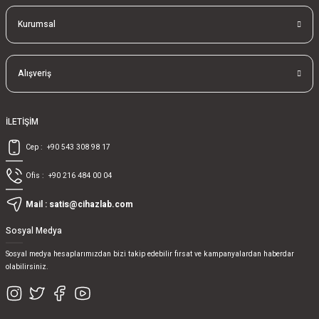
Kurumsal
Alışveriş
İLETİŞİM
Cep :
+90 543 308 98 17
Ofis :
+90 216 484 00 04
Mail :
satis@cihazlab.com
Sosyal Medya
Sosyal medya hesaplarımızdan bizi takip edebilir fırsat ve kampanyalardan haberdar
olabilirsiniz.