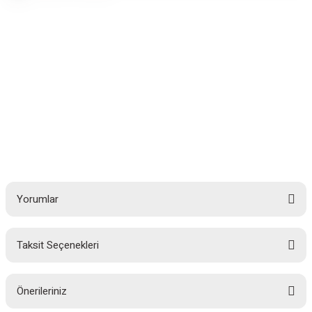
Yorumlar
Taksit Seçenekleri
Bu ürüne ilk yorumu siz yapın!
Önerileriniz
Yorum Yaz