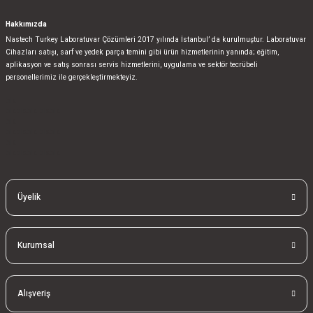
Hakkımızda
Nastech Turkey Laboratuvar Çözümleri 2017 yılında İstanbul’ da kurulmuştur. Laboratuvar
Cihazları satışı, sarf ve yedek parça temini gibi ürün hizmetlerinin yanında; eğitim,
aplikasyon ve satış sonrası servis hizmetlerini, uygulama ve sektör tecrübeli
personellerimiz ile gerçekleştirmekteyiz.
bla
blablablalblabla
bla
blablablalblabla
bla
blablablalblabla
Üyelik
Kurumsal
Alışveriş