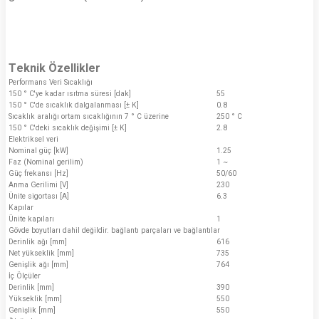
Teknik Özellikler
Performans Veri Sıcaklığı
150 ° C'ye kadar ısıtma süresi [dak]
55
150 ° C'de sıcaklık dalgalanması [± K]
0.8
Sıcaklık aralığı ortam sıcaklığının 7 ° C üzerine
250 ° C
150 ° C'deki sıcaklık değişimi [± K]
2.8
Elektriksel veri
Nominal güç [kW]
1.25
Faz (Nominal gerilim)
1 ~
Güç frekansı [Hz]
50/60
Anma Gerilimi [V]
230
Ünite sigortası [A]
6.3
Kapılar
Ünite kapıları
1
Gövde boyutları dahil değildir. bağlantı parçaları ve bağlantılar
Derinlik ağı [mm]
616
Net yükseklik [mm]
735
Genişlik ağı [mm]
764
İç Ölçüler
Derinlik [mm]
390
Yükseklik [mm]
550
Genişlik [mm]
550