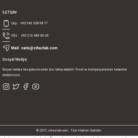
İLETİŞİM
Cep :
+90 543 308 98 17
Ofis :
+90 216 484 00 04
Mail :
satis@cihazlab.com
Sosyal Medya
Sosyal medya hesaplarımızdan bizi takip edebilir fırsat ve kampanyalardan haberdar
olabilirsiniz.
© 2017, cihazlab.com - Tüm Hakları Saklıdır.