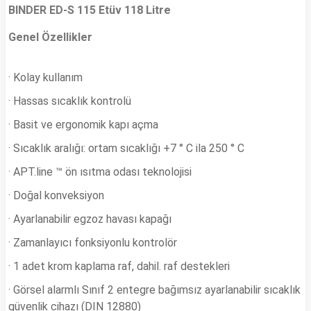
BINDER ED-S 115 Etüv
118 Litre
Genel Özellikler
· Kolay kullanım
· Hassas sıcaklık kontrolü
· Basit ve ergonomik kapı açma
· Sıcaklık aralığı: ortam sıcaklığı +7 ° C ila 250 ° C
· APT.line ™ ön ısıtma odası teknolojisi
· Doğal konveksiyon
· Ayarlanabilir egzoz havası kapağı
· Zamanlayıcı fonksiyonlu kontrolör
· 1 adet krom kaplama raf, dahil. raf destekleri
· Görsel alarmlı Sınıf 2 entegre bağımsız ayarlanabilir sıcaklık
güvenlik cihazı (DIN 12880)