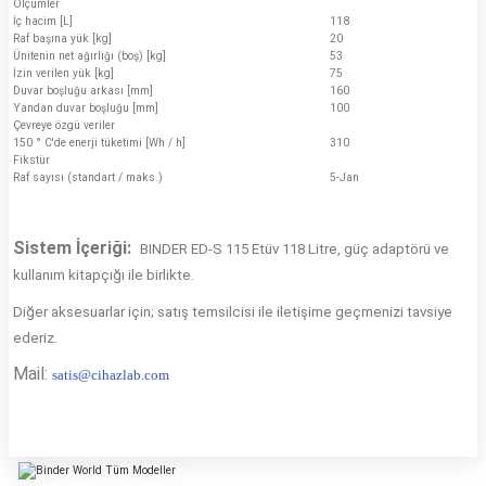
Ölçümler
İç hacim [L]
118
Raf başına yük [kg]
20
Ünitenin net ağırlığı (boş) [kg]
53
İzin verilen yük [kg]
75
Duvar boşluğu arkası [mm]
160
Yandan duvar boşluğu [mm]
100
Çevreye özgü veriler
150 ° C'de enerji tüketimi [Wh / h]
310
Fikstür
Raf sayısı (standart / maks.)
5-Jan
Sistem İçeriği:
BINDER ED-S 115 Etüv 118 Litre
, güç adaptörü ve
kullanım kitapçığı ile birlikte.
Diğer aksesuarlar için; satış temsilcisi ile iletişime geçmenizi tavsiye
ederiz.
Mail:
s
atis@cihazlab.com