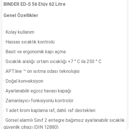
BINDER ED-S 56 Etüv
62 Litre
Genel Özellikler
· Kolay kullanım
· Hassas sıcaklık kontrolü
· Basit ve ergonomik kapı açma
· Sıcaklık aralığı: ortam sıcaklığı +7 ° C ila 250 ° C
· APT.line ™ ön ısıtma odası teknolojisi
· Doğal konveksiyon
· Ayarlanabilir egzoz havası kapağı
· Zamanlayıcı fonksiyonlu kontrolör
· 1 adet krom kaplama raf, dahil. raf destekleri
· Görsel alarmlı Sınıf 2 entegre bağımsız ayarlanabilir sıcaklık
güvenlik cihazı (DIN 12880)