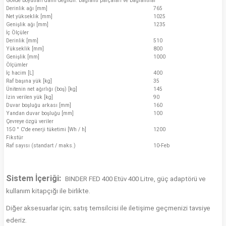
Gövde boyutları dahil değildir. bağlantı parçaları ve bağlantılar
Derinlik ağı [mm]
765
Net yükseklik [mm]
1025
Genişlik ağı [mm]
1235
İç Ölçüler
Derinlik [mm]
510
Yükseklik [mm]
800
Genişlik [mm]
1000
Ölçümler
İç hacim [L]
400
Raf başına yük [kg]
35
Ünitenin net ağırlığı (boş) [kg]
145
İzin verilen yük [kg]
90
Duvar boşluğu arkası [mm]
160
Yandan duvar boşluğu [mm]
100
Çevreye özgü veriler
150 ° C'de enerji tüketimi [Wh / h]
1200
Fikstür
Raf sayısı (standart / maks.)
10-Feb
Sistem İçeriği:
BINDER FED 400 Etüv 400 Litre
, güç adaptörü ve
kullanım kitapçığı ile birlikte.
Diğer aksesuarlar için; satış temsilcisi ile iletişime geçmenizi tavsiye
ederiz.