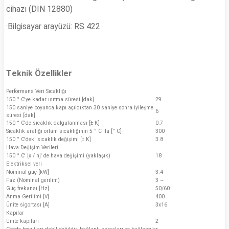
cihazı (DIN 12880)
·Bilgisayar arayüzü: RS 422
Teknik Özellikler
Performans Veri Sıcaklığı
150 ° C'ye kadar ısıtma süresi [dak]
29
150 saniye boyunca kapı açıldıktan 30 saniye sonra iyileşme
6
süresi [dak]
150 ° C'de sıcaklık dalgalanması [± K]
0.7
Sıcaklık aralığı ortam sıcaklığının 5 ° C ila [° C]
300
150 ° C'deki sıcaklık değişimi [± K]
3.8
Hava Değişim Verileri
150 ° C' [x / h]' de hava değişimi (yaklaşık)
18
Elektriksel veri
Nominal güç [kW]
3.4
Faz (Nominal gerilim)
3 ~
Güç frekansı [Hz]
50/60
Anma Gerilimi [V]
400
Ünite sigortası [A]
3x16
Kapılar
Ünite kapıları
2