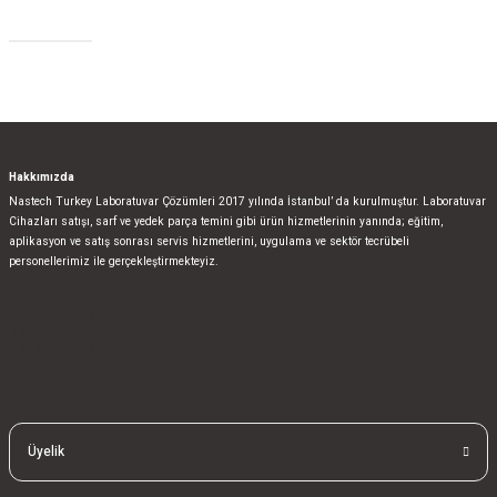
Sosyal Medya
Gönder
Hakkımızda
Nastech Turkey Laboratuvar Çözümleri 2017 yılında İstanbul’ da kurulmuştur. Laboratuvar
Cihazları satışı, sarf ve yedek parça temini gibi ürün hizmetlerinin yanında; eğitim,
aplikasyon ve satış sonrası servis hizmetlerini, uygulama ve sektör tecrübeli
personellerimiz ile gerçekleştirmekteyiz.
bla
blablablalblabla
bla
blablablalblabla
bla
blablablalblabla
Üyelik