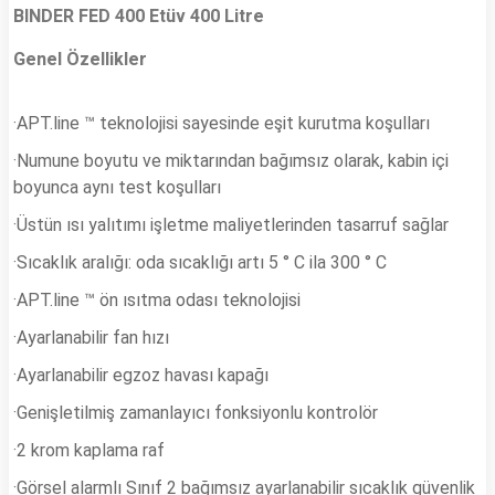
BINDER FED 400 Etüv
400 Litre
Genel Özellikler
·APT.line ™ teknolojisi sayesinde eşit kurutma koşulları
·Numune boyutu ve miktarından bağımsız olarak, kabin içi
boyunca aynı test koşulları
·Üstün ısı yalıtımı işletme maliyetlerinden tasarruf sağlar
·Sıcaklık aralığı: oda sıcaklığı artı 5 ° C ila 300 ° C
·APT.line ™ ön ısıtma odası teknolojisi
·Ayarlanabilir fan hızı
·Ayarlanabilir egzoz havası kapağı
·Genişletilmiş zamanlayıcı fonksiyonlu kontrolör
·2 krom kaplama raf
·Görsel alarmlı Sınıf 2 bağımsız ayarlanabilir sıcaklık güvenlik