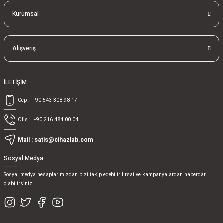
Kurumsal
Alışveriş
İLETİŞİM
Cep :
+90 543 308 98 17
Ofis :
+90 216 484 00 04
Mail :
satis@cihazlab.com
Sosyal Medya
Sosyal medya hesaplarımızdan bizi takip edebilir fırsat ve kampanyalardan haberdar
olabilirsiniz.