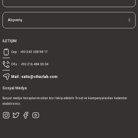
Alışveriş
İLETİŞİM
Cep :
+90 543 308 98 17
Ofis :
+90 216 484 00 04
Mail :
satis@cihazlab.com
Sosyal Medya
Sosyal medya hesaplarımızdan bizi takip edebilir fırsat ve kampanyalardan haberdar
olabilirsiniz.