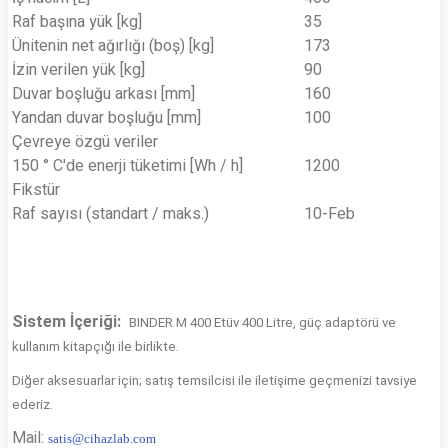
Raf başına yük [kg]
35
Ünitenin net ağırlığı (boş) [kg]
173
İzin verilen yük [kg]
90
Duvar boşluğu arkası [mm]
160
Yandan duvar boşluğu [mm]
100
Çevreye özgü veriler
150 ° C'de enerji tüketimi [Wh / h]
1200
Fikstür
Raf sayısı (standart / maks.)
10-Feb
Sistem İçeriği:
BINDER M 400 Etüv 400 Litre
, güç adaptörü ve
kullanım kitapçığı ile birlikte.
Diğer aksesuarlar için; satış temsilcisi ile iletişime geçmenizi tavsiye
ederiz.
Mail:
s
atis@cihazlab.com