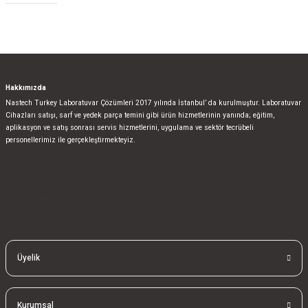
Gönder
Hakkımızda
Nastech Turkey Laboratuvar Çözümleri 2017 yılında İstanbul’ da kurulmuştur. Laboratuvar
Cihazları satışı, sarf ve yedek parça temini gibi ürün hizmetlerinin yanında; eğitim,
aplikasyon ve satış sonrası servis hizmetlerini, uygulama ve sektör tecrübeli
personellerimiz ile gerçekleştirmekteyiz.
bla
blablablalblabla
bla
blablablalblabla
bla
blablablalblabla
Üyelik
Kurumsal