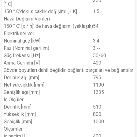
300
[° C]
150 ° C'deki sıcaklık değişimi [± K]
1.5
Hava Değişim Verileri
150 ° C' [x / h]' de hava değişimi (yaklaşık)
54
Elektriksel veri
Nominal güç [kW]
3.4
Faz (Nominal gerilim)
3 ~
Güç frekansı [Hz]
50/60
Anma Gerilimi [V]
400
Gövde boyutları dahil değildir. bağlantı parçaları ve bağlantılar
Derinlik ağı [mm]
795
Net yükseklik [mm]
1190
Genişlik ağı [mm]
1235
İç Ölçüler
Derinlik [mm]
510
Yükseklik [mm]
800
Genişlik [mm]
1000
Ölçümler
İç hacim [L]
400