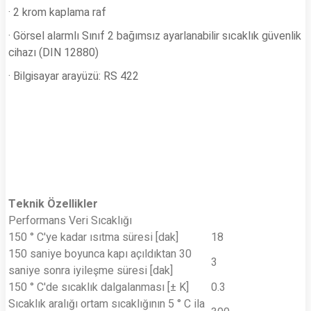
· 2 krom kaplama raf
· Görsel alarmlı Sınıf 2 bağımsız ayarlanabilir sıcaklık güvenlik
cihazı (DIN 12880)
· Bilgisayar arayüzü: RS 422
Teknik Özellikler
Performans Veri Sıcaklığı
150 ° C'ye kadar ısıtma süresi [dak]
18
150 saniye boyunca kapı açıldıktan 30
3
saniye sonra iyileşme süresi [dak]
150 ° C'de sıcaklık dalgalanması [± K]
0.3
Sıcaklık aralığı ortam sıcaklığının 5 ° C ila