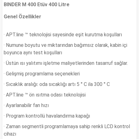
BINDER M 400 Etüv
400 Litre
Genel Özellikler
· APT.line ™ teknolojisi sayesinde eşit kurutma koşulları
· Numune boyutu ve miktarından bağımsız olarak, kabin içi
boyunca aynı test koşulları
· Üstün ısı yalıtımı işletme maliyetlerinden tasarruf sağlar.
· Gelişmiş programlama seçenekleri
· Sıcaklık aralığı: oda sıcaklığı artı 5 ° C ila 300 ° C
· APT.line ™ ön ısıtma odası teknolojisi
· Ayarlanabilir fan hızı
· Program kontrollü havalandırma kapağı
· Zaman segmentli programlamaya sahip renkli LCD kontrol
cihazı