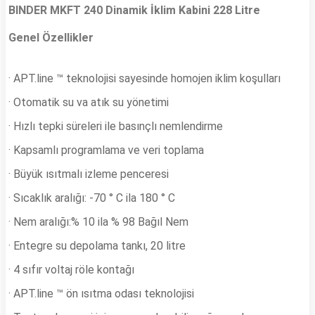
BINDER MKFT 240 Dinamik İklim Kabini 228 Litre
Genel Özellikler
· APT.line ™ teknolojisi sayesinde homojen iklim koşulları
· Otomatik su va atık su yönetimi
· Hızlı tepki süreleri ile basınçlı nemlendirme
· Kapsamlı programlama ve veri toplama
· Büyük ısıtmalı izleme penceresi
· Sıcaklık aralığı: -70 ° C ila 180 ° C
· Nem aralığı:% 10 ila % 98 Bağıl Nem
· Entegre su depolama tankı, 20 litre
· 4 sıfır voltaj röle kontağı
· APT.line ™ ön ısıtma odası teknolojisi