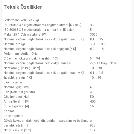
Teknik Özellikler
Performans Veri Sıcaklığı
IEC 60068-3-5'e göre ortalama soğuma süresi [K / dak]
4.2
IEC 60068-3-5'e göre ortalama ısıtma hızı [K / dak]
5
Maks. 25 ° C'de ısı telafisi [W]
3000
Nominal değere bağlı olarak sıcaklık dalgalanması [± K]
0,1 ... 0,5
Sıcaklık aralığı
-70 ... 180
Nominal değere bağlı olarak sıcaklık değişimi [± K]
0.2 ... 1.8
Performans Verileri Ortamı
Çiğlenme noktası sıcaklık aralığı [° C]
5 ... 94
Nominal değere bağlı olarak nem dalgalanması
≤2,5 ±% Bağıl Nem
Nem aralığı [% bağıl nem]
10 ... 98
Nominal değere bağlı olarak sıcaklık dalgalanması [± K]
0,1 ... 1.5
Sıcaklık aralığı [° C]
10 ... 95
Elektriksel veri
Nominal güç [kW]
6
Faz (Nominal gerilim)
3 ~
Güç frekansı [Hz]
50
Anma Gerilimi [V]
400
Ünite sigortası [A]
16
Kapılar
Ünite kapıları
1
Gövde boyutları dahil değildir. bağlantı parçaları ve bağlantılar
Derinlik ağı [mm]
925
Net yükseklik [mm]
1940