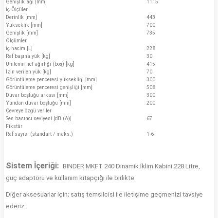
Genişlik ağı [mm]
1115
İç Ölçüler
Derinlik [mm]
443
Yükseklik [mm]
700
Genişlik [mm]
735
Ölçümler
İç hacim [L]
228
Raf başına yük [kg]
30
Ünitenin net ağırlığı (boş) [kg]
415
İzin verilen yük [kg]
70
Görüntüleme penceresi yüksekliği [mm]
300
Görüntüleme penceresi genişliği [mm]
508
Duvar boşluğu arkası [mm]
300
Yandan duvar boşluğu [mm]
200
Çevreye özgü veriler
Ses basıncı seviyesi [dB (A)]
67
Fikstür
Raf sayısı (standart / maks.)
1-6
Sistem İçeriği:
BINDER MKFT 240 Dinamik İklim Kabini 228 Litre
,
güç adaptörü ve kullanım kitapçığı ile birlikte.
Diğer aksesuarlar için; satış temsilcisi ile iletişime geçmenizi tavsiye
ederiz.