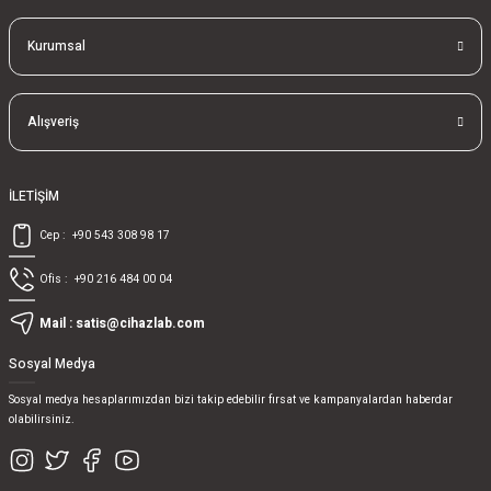
Kurumsal
Alışveriş
İLETİŞİM
Cep :
+90 543 308 98 17
Ofis :
+90 216 484 00 04
Mail :
satis@cihazlab.com
Sosyal Medya
Sosyal medya hesaplarımızdan bizi takip edebilir fırsat ve kampanyalardan haberdar
olabilirsiniz.