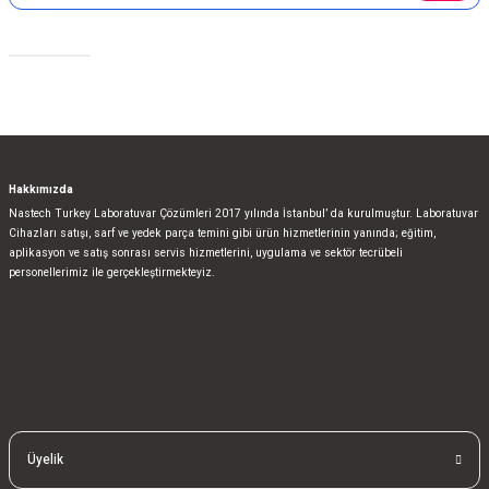
Gönder
Sosyal Medya
Hakkımızda
Nastech Turkey Laboratuvar Çözümleri 2017 yılında İstanbul’ da kurulmuştur. Laboratuvar
Cihazları satışı, sarf ve yedek parça temini gibi ürün hizmetlerinin yanında; eğitim,
aplikasyon ve satış sonrası servis hizmetlerini, uygulama ve sektör tecrübeli
personellerimiz ile gerçekleştirmekteyiz.
bla
blablablalblabla
bla
blablablalblabla
bla
blablablalblabla
Üyelik