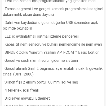
· Test malzemesi için programlanabilir yoğuşma koruması
· Zaman segmentli ve gerçek zamanlı programlamalı sezgisel
dokunmatik ekran denetleyicisi
· Dahili veri kaydedici, ölçülen değerler USB üzerinden açık
biçimde okunabilir
· LED iç aydınlatmalı ısıtmalı izleme penceresi
· Kapasitif nem sensörü ve buharlı nemlendirme ile nem ayarı
· BINDER Çoklu Yönetim Yazılımı APT-COM ™ Basic Edition
· Görsel ve sesli alarmlı sorun giderme sistemi
· Görsel alarmlı Sınıf 2 bağımsız ayarlanabilir sıcaklık güvenlik
cihazı (DIN 12880)
· Silikon fişli 2 erişim portu : 80 mm, sol ve sağ
· 4 tekerlek, ikisi frenli
· Bilgisayar arayüzü: Ethernet