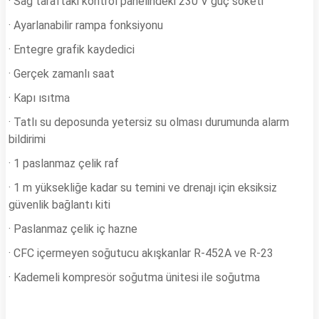
· Sağ taraftaki kontrol panelindeki 230 V güç soketi
· Ayarlanabilir rampa fonksiyonu
· Entegre grafik kaydedici
· Gerçek zamanlı saat
· Kapı ısıtma
· Tatlı su deposunda yetersiz su olması durumunda alarm
bildirimi
· 1 paslanmaz çelik raf
· 1 m yüksekliğe kadar su temini ve drenajı için eksiksiz
güvenlik bağlantı kiti
· Paslanmaz çelik iç hazne
· CFC içermeyen soğutucu akışkanlar R-452A ve R-23
· Kademeli kompresör soğutma ünitesi ile soğutma