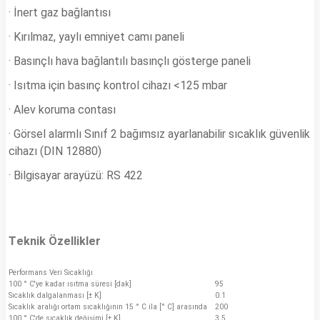
· İnert gaz bağlantısı
· Kırılmaz, yaylı emniyet camı paneli
· Basınçlı hava bağlantılı basınçlı gösterge paneli
· Isıtma için basınç kontrol cihazı <125 mbar
· Alev koruma contası
· Görsel alarmlı Sınıf 2 bağımsız ayarlanabilir sıcaklık güvenlik
cihazı (DIN 12880)
· Bilgisayar arayüzü: RS 422
Teknik Özellikler
Performans Veri Sıcaklığı
100 ° C'ye kadar ısıtma süresi [dak]
95
Sıcaklık dalgalanması [± K]
0.1
Sıcaklık aralığı ortam sıcaklığının 15 ° C ila [° C] arasında
200
100 ° C'de sıcaklık değişimi [± K]
3.5