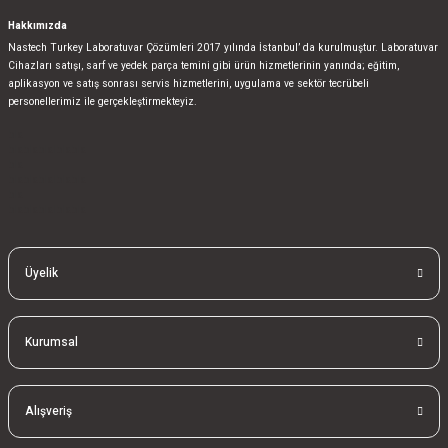
Hakkımızda
Nastech Turkey Laboratuvar Çözümleri 2017 yılında İstanbul’ da kurulmuştur. Laboratuvar
Cihazları satışı, sarf ve yedek parça temini gibi ürün hizmetlerinin yanında; eğitim,
aplikasyon ve satış sonrası servis hizmetlerini, uygulama ve sektör tecrübeli
personellerimiz ile gerçekleştirmekteyiz.
bla
blablablalblabla
bla
blablablalblabla
bla
blablablalblabla
Üyelik
Kurumsal
Alışveriş