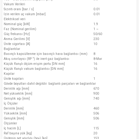
Vakum Verileri
Sızıntı oranı [bar / s]
0.01
İzin verilen uç vakum [mbar]
0.01
Elektriksel veri
Nominal güç [kW]
1.9
Faz (Nominal gerilim)
1 ~
Güç frekansı [Hz]
50/60
Anma Gerilimi [V]
230
Ünite sigortası [A]
10
Bağlantılar
Basınçlı kapsüllenme için basınçlı hava bağlantısı (mm)
8
Akış sınırlayıcı (RP ") ile inert gaz bağlantısı
8-Mar
Küçük flanşlı ölçüm erişim portu [DN mm]
16
Küçük flanşlı vakum bağlantısı [DN mm]
16
Kapılar
Ünite kapıları
1
Gövde boyutları dahil değildir. bağlantı parçaları ve bağlantılar
Derinlik ağı [mm]
670
Net yükseklik [mm]
900
Genişlik ağı [mm]
740
İç Ölçüler
Derinlik [mm]
460
Yükseklik [mm]
506
Genişlik [mm]
506
Ölçümler
İç hacim [L]
115
Raf başına yük [kg]
20
Ünitenin net ağırlığı (boş) [kg]
153