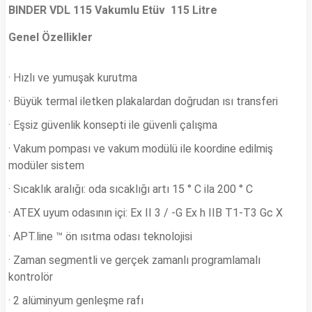
BINDER VDL 115 Vakumlu Etüv
115 Litre
Genel Özellikler
· Hızlı ve yumuşak kurutma
· Büyük termal iletken plakalardan doğrudan ısı transferi
· Eşsiz güvenlik konsepti ile güvenli çalışma
· Vakum pompası ve vakum modülü ile koordine edilmiş
modüler sistem
· Sıcaklık aralığı: oda sıcaklığı artı 15 ° C ila 200 ° C
· ATEX uyum odasının içi: Ex II 3 / -G Ex h IIB T1-T3 Gc X
· APT.line ™ ön ısıtma odası teknolojisi
· Zaman segmentli ve gerçek zamanlı programlamalı
kontrolör
· 2 alüminyum genleşme rafı