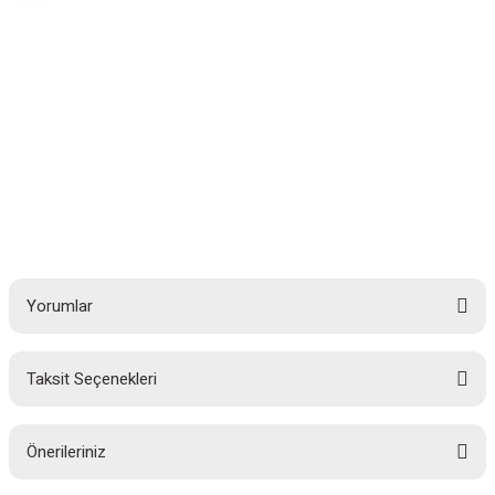
Yorumlar
Taksit Seçenekleri
Bu ürüne ilk yorumu siz yapın!
Önerileriniz
Yorum Yaz