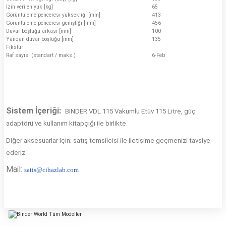
İzin verilen yük [kg]
65
Görüntüleme penceresi yüksekliği [mm]
413
Görüntüleme penceresi genişliği [mm]
456
Duvar boşluğu arkası [mm]
100
Yandan duvar boşluğu [mm]
135
Fikstür
Raf sayısı (standart / maks.)
6-Feb
Sistem İçeriği:
BINDER VDL 115 Vakumlu Etüv 115 Litre
, güç
adaptörü ve kullanım kitapçığı ile birlikte.
Diğer aksesuarlar için; satış temsilcisi ile iletişime geçmenizi tavsiye
ederiz.
Mail:
s
atis@cihazlab.com