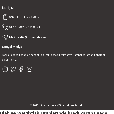
İLETİŞİM
Cep :
+90 543 308 98 17
Ofis :
+90 216 484 00 04
Mail :
satis@cihazlab.com
Sosyal Medya
Sosyal medya hesaplarımızdan bizi takip edebilir fırsat ve kampanyalardan haberdar
olabilirsiniz.
© 2017, cihazlab.com - Tüm Hakları Saklıdır.
Dlab ve Weightlab Ürünlerinde kredi kartına vade