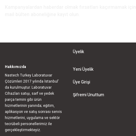
Kampanyalardan haberdar olmak fırsatları kaçırmamak iç
mail bülten aboneliğine kayıt olun.
Üyelik
Hakkımızda
Yeni Üyelik
Nastech Turkey Laboratuvar
Çözümleri 2017 yılında İstanbul’
Üye Girişi
da kurulmuştur. Laboratuvar
Cihazları satışı, sarf ve yedek
Şifremi Unuttum
parça temini gibi ürün
hizmetlerinin yanında; eğitim,
aplikasyon ve satış sonrası servis
hizmetlerini, uygulama ve sektör
tecrübeli personellerimiz ile
gerçekleştirmekteyiz.