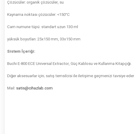
Çözücüler: organik çözücüler, su
Kaynama noktası çözücüler: <150°C
Cam numune tüpü: standart uzun 130 ml
yüksük boyutları: 25x150 mm, 33x150 mm
Sistem İçeriği:
Buchi E-800 ECE Universal Extractor, Güç Kablosu ve Kullanma Kitapçığı.
Diğer aksesuarlar için; satış temsilcisi ile iletişime geçmenizi tavsiye eder
Mail:
satis@cihazlab.com