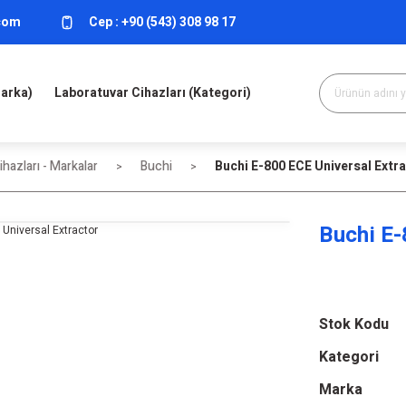
.com
Cep :
+90 (543) 308 98 17
Marka)
Laboratuvar Cihazları (Kategori)
hazları - Markalar
Buchi
Buchi E-800 ECE Universal Extr
Buchi E-
Stok Kodu
Kategori
Marka