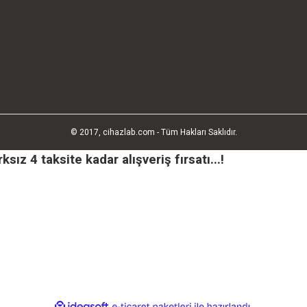
© 2017, cihazlab.com - Tüm Hakları Saklıdır.
ız 4 taksite kadar alışveriş fırsatı...!
ile
ideasoft
e-