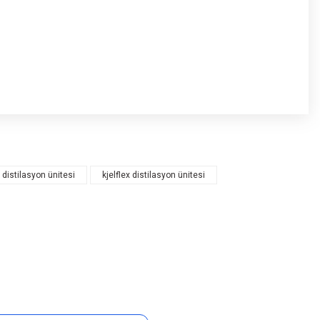
distilasyon ünitesi
kjelflex distilasyon ünitesi
Sosyal Medya