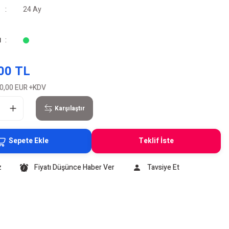
24 Ay
u
00 TL
0,00 EUR
+KDV
Karşılaştır
Sepete Ekle
Teklif İste
z
Fiyatı Düşünce Haber Ver
Tavsiye Et