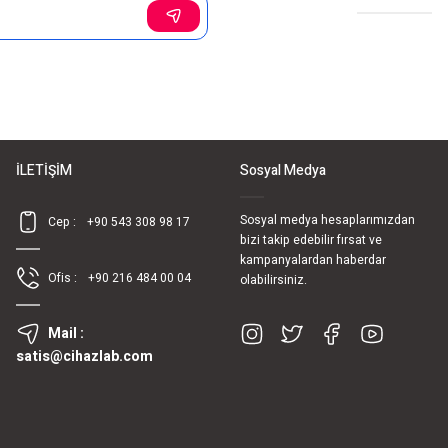
İLETİŞİM
Sosyal Medya
Sosyal medya hesaplarımızdan
Cep :
+90 543 308 98 17
bizi takip edebilir fırsat ve
kampanyalardan haberdar
Ofis :
+90 216 484 00 04
olabilirsiniz.
Mail :
satis@cihazlab.com