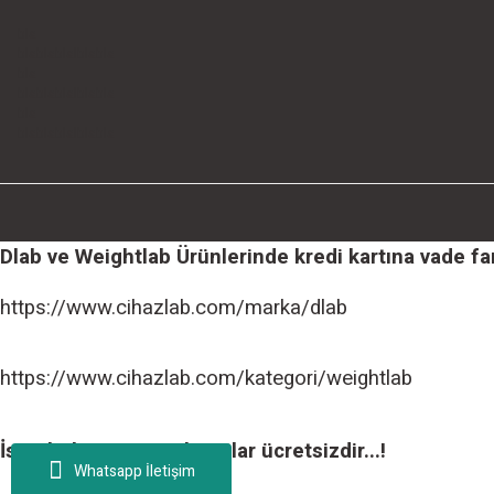
bla
blablablalblabla
bla
blablablalblabla
bla
blablablalblabla
Dlab ve Weightlab Ürünlerinde kredi kartına vade farks
https://www.cihazlab.com/marka/dlab
https://www.cihazlab.com/kategori/weightlab
İstanbul içi tüm teslimatlar ücretsizdir...!
Whatsapp İletişim