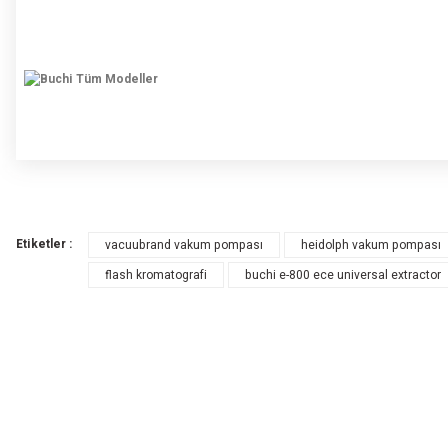
Bu ürünün fiyat bilgisi, resim, ürün açıklamalarında ve diğer konularda yete
Görüş ve önerileriniz için teşekkür ederiz.
Etiketler :
vacuubrand vakum pompası
heidolph vakum pompası
Ürün resmi kalitesiz, bozuk veya görüntülenemiyor.
flash kromatografi
buchi e-800 ece universal extractor
Ürün açıklamasında eksik bilgiler bulunuyor.
Ürün bilgilerinde hatalar bulunuyor.
Ürün fiyatı diğer sitelerden daha pahalı.
Bu ürüne benzer farklı alternatifler olmalı.
E-Bülten Aboneliği