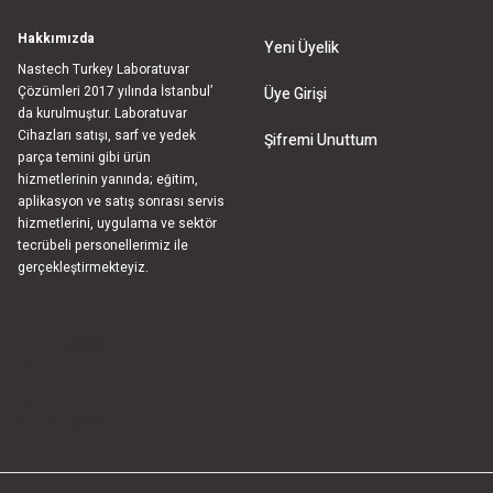
Hakkımızda
Yeni Üyelik
Nastech Turkey Laboratuvar
Çözümleri 2017 yılında İstanbul’
Üye Girişi
da kurulmuştur. Laboratuvar
Cihazları satışı, sarf ve yedek
Şifremi Unuttum
parça temini gibi ürün
hizmetlerinin yanında; eğitim,
aplikasyon ve satış sonrası servis
hizmetlerini, uygulama ve sektör
tecrübeli personellerimiz ile
gerçekleştirmekteyiz.
bla
blablablalblabla
bla
blablablalblabla
bla
blablablalblabla