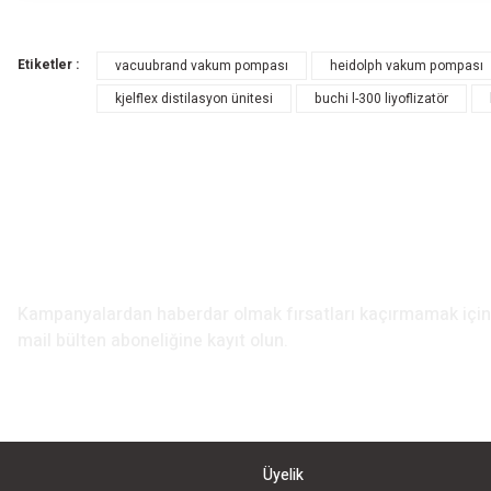
Bu ürünün fiyat bilgisi, resim, ürün açıklamalarında ve diğer konularda yete
Görüş ve önerileriniz için teşekkür ederiz.
Etiketler :
vacuubrand vakum pompası
heidolph vakum pompası
Ürün resmi kalitesiz, bozuk veya görüntülenemiyor.
kjelflex distilasyon ünitesi
buchi l-300 liyoflizatör
Ürün açıklamasında eksik bilgiler bulunuyor.
Ürün bilgilerinde hatalar bulunuyor.
Ürün fiyatı diğer sitelerden daha pahalı.
Bu ürüne benzer farklı alternatifler olmalı.
E-Bülten Aboneliği
Kampanyalardan haberdar olmak fırsatları kaçırmamak iç
mail bülten aboneliğine kayıt olun.
Üyelik