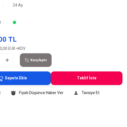
24 Ay
u
00 TL
0,00 EUR
+KDV
Karşılaştır
Sepete Ekle
Teklif İste
z
Fiyatı Düşünce Haber Ver
Tavsiye Et