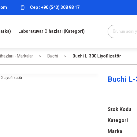
.com
Cep :
+90 (543) 308 98 17
Marka)
Laboratuvar Cihazları (Kategori)
hazları - Markalar
Buchi
Buchi L-300 Liyoflizatör
Buchi L-
Stok Kodu
Kategori
Marka