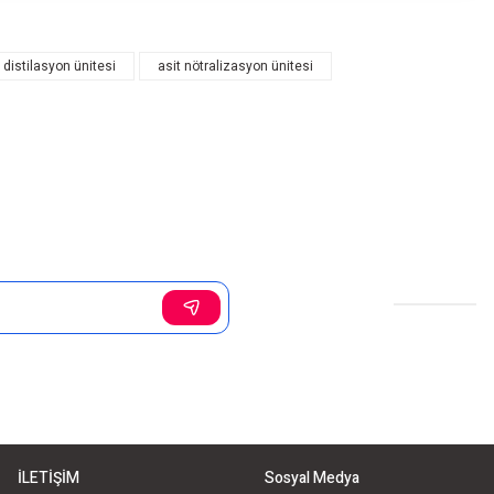
distilasyon ünitesi
asit nötralizasyon ünitesi
Sosyal Medya
İLETİŞİM
Sosyal Medya