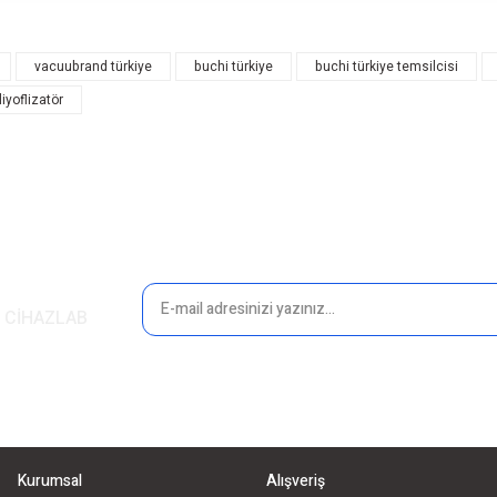
rsiz gördüğünüz noktaları öneri formunu kullanarak tarafımıza iletebilirsiniz.
Bu ürüne ilk yorumu siz yapın!
vacuubrand türkiye
buchi türkiye
buchi türkiye temsilcisi
liyoflizatör
Yorum Yaz
in CİHAZLAB
Gönder
Kurumsal
Alışveriş