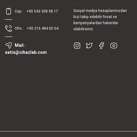
Sosyal medya hesaplarımızdan
Cep :
+90 543 308 98 17
bizi takip edebilir fırsat ve
kampanyalardan haberdar
Ofis :
+90 216 484 00 04
olabilirsiniz.
Mail :
satis@cihazlab.com