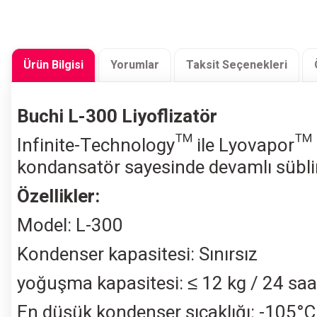
Ürün Bilgisi
Yorumlar
Taksit Seçenekleri
Buchi L-300 Liyoflizatör
Infinite-Technology™ ile Lyovapor™ L
kondansatör sayesinde devamlı sübli
Özellikler:
Model: L-300
Kondenser kapasitesi: Sınırsız
yoğuşma kapasitesi: ≤ 12 kg / 24 saa
En düşük kondenser sıcaklığı: -105°C