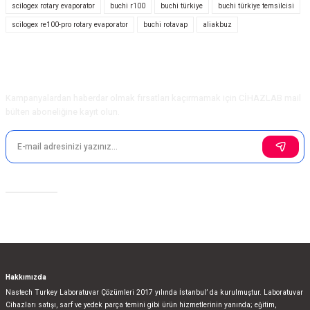
scilogex rotary evaporator
buchi r100
buchi türkiye
buchi türkiye temsilcisi
scilogex re100-pro rotary evaporator
buchi rotavap
aliakbuz
Ürün resmi kalitesiz, bozuk veya görüntülenemiyor.
Ürün açıklamasında eksik bilgiler bulunuyor.
Ürün bilgilerinde hatalar bulunuyor.
E-Bülten Aboneliği
Ürün fiyatı diğer sitelerden daha pahalı.
Kampanyalardan haberdar olmak fırsatları kaçırmamak için CİHAZLAB mail
Bu ürüne benzer farklı alternatifler olmalı.
bülten aboneliğine kayıt olun.
Sosyal Medya
Gönder
Hakkımızda
Nastech Turkey Laboratuvar Çözümleri 2017 yılında İstanbul’ da kurulmuştur. Laboratuvar
Cihazları satışı, sarf ve yedek parça temini gibi ürün hizmetlerinin yanında; eğitim,