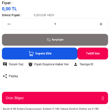
Fiyat :
0,00 TL
Döviz Fiyatı :
0,00 EUR
+KDV
Karşılaştır
Sepete Ekle
Teklif İste
Yorum Yaz
Fiyatı Düşünce Haber Ver
Tavsiye Et
Paylaş
Ürün Bilgisi
Buchi R-80 Rotary Evaporasyon Sistemi (I-180 Vakum Kontrol Ünitesi ve V-180