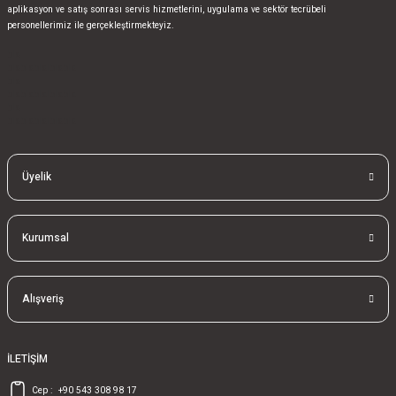
aplikasyon ve satış sonrası servis hizmetlerini, uygulama ve sektör tecrübeli
personellerimiz ile gerçekleştirmekteyiz.
bla
blablablalblabla
bla
blablablalblabla
bla
blablablalblabla
Üyelik
Kurumsal
Alışveriş
İLETİŞİM
Cep :
+90 543 308 98 17