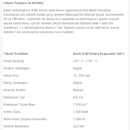
Vakum Pompası ile Birlikte)
Döner buharlaştırıcı R-80, klasik laboratuvar uygulamalarında temel ihtiyaçları
karşılamak için yüksek kaliteli giriş seviyesi Rotavapor'dur.Manuel olarak ayarlanabilen
20 ila 280 devir / dakikalık bir dönüş hızı yapabilen ve buharlaştırıcı şişenin manuel
olarak kaldırılması için bir hareket jakıyla donatılmıştır.Standart Sette 1 adet Dik
Kondenser, 1 L buharlaştırma bolunu,1 litre Toplama balonu ve bir adet buhar kanalı
dahildir.Tüm aksesuarlar çalışmaya hazır haldedir.
Teknik Özellikler
Buchi R-80 Rotary Evaporatör Set-1
Banyo Sıcaklığı
:
+20 ° C …+ 95 ° C
Sıcaklık Göstergesi
:
Digital
Dönüş Hızı
:
10…330 rpm
Dönüş Göstergesi
:
Digital
Asansör Sistemi
:
Manuel
Kondanser Tipi
:
Dik Tip
2
Kondanser Yüzey Alanı
:
1.500 cm
Isıtma Gücü
:
1.000 Watt
Maksimum Çalışma Kapasitesi
:
1.000 ml
Elektrik Beslemesi
:
220 Volt