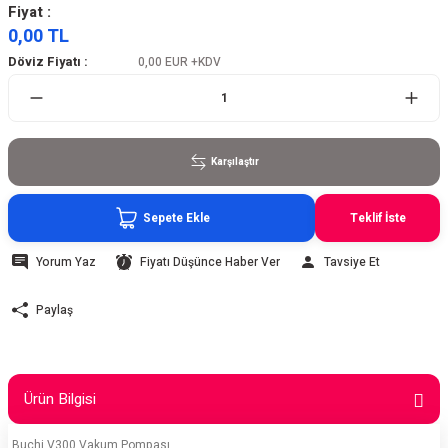
Fiyat :
0,00 TL
Döviz Fiyatı :
0,00 EUR
+KDV
Karşılaştır
Sepete Ekle
Teklif İste
Yorum Yaz
Fiyatı Düşünce Haber Ver
Tavsiye Et
Paylaş
Ürün Bilgisi
Buchi V300 Vakum Pompası