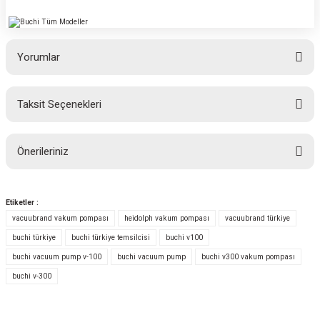
Yorumlar
Taksit Seçenekleri
Bu ürüne ilk yorumu siz yapın!
Önerileriniz
Yorum Yaz
Bu ürünün fiyat bilgisi, resim, ürün açıklamalarında ve diğer konularda
yetersiz gördüğünüz noktaları öneri formunu kullanarak tarafımıza
Etiketler :
iletebilirsiniz.
vacuubrand vakum pompası
heidolph vakum pompası
vacuubrand türkiye
Görüş ve önerileriniz için teşekkür ederiz.
buchi türkiye
buchi türkiye temsilcisi
buchi v100
buchi vacuum pump v-100
buchi vacuum pump
buchi v300 vakum pompası
Ürün resmi kalitesiz, bozuk veya görüntülenemiyor.
buchi v-300
Ürün açıklamasında eksik bilgiler bulunuyor.
Ürün bilgilerinde hatalar bulunuyor.