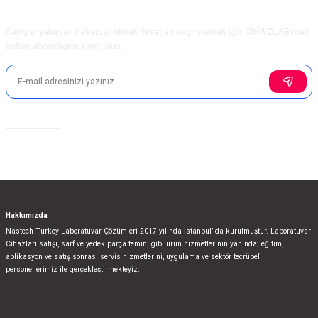
Ürün fiyatı diğer sitelerden daha pahalı.
E-Bülten Aboneliği
Bu ürüne benzer farklı alternatifler olmalı.
Kampanyalardan haberdar olmak fırsatları kaçırmamak için CİHAZLAB mail
bülten aboneliğine kayıt olun.
Gönder
Sosyal Medya
Hakkımızda
Nastech Turkey Laboratuvar Çözümleri 2017 yılında İstanbul’ da kurulmuştur. Laboratuvar
Cihazları satışı, sarf ve yedek parça temini gibi ürün hizmetlerinin yanında; eğitim,
aplikasyon ve satış sonrası servis hizmetlerini, uygulama ve sektör tecrübeli
personellerimiz ile gerçekleştirmekteyiz.
bla
blablablalblabla
bla