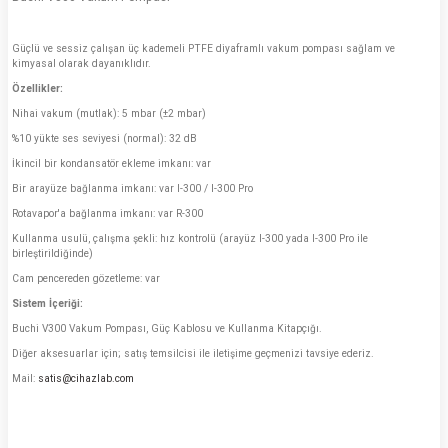
Güçlü ve sessiz çalışan üç kademeli PTFE diyaframlı vakum pompası sağlam ve
kimyasal olarak dayanıklıdır.
Özellikler:
Nihai vakum (mutlak): 5 mbar (±2 mbar)
%10 yükte ses seviyesi (normal): 32 dB
İkincil bir kondansatör ekleme imkanı: var
Bir arayüze bağlanma imkanı: var I-300 / I-300 Pro
Rotavapor'a bağlanma imkanı: var R-300
Kullanma usulü, çalışma şekli: hız kontrolü (arayüz I-300 yada I-300 Pro ile
birleştirildiğinde)
Cam pencereden gözetleme: var
Sistem İçeriği:
Buchi V300 Vakum Pompası, Güç Kablosu ve Kullanma Kitapçığı.
Diğer aksesuarlar için; satış temsilcisi ile iletişime geçmenizi tavsiye ederiz.
Mail:
satis@cihazlab.com