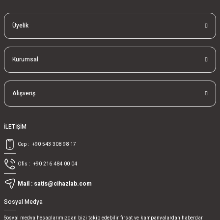
Üyelik
Kurumsal
Alışveriş
İLETİŞİM
Cep :
+90 543 308 98 17
Ofis :
+90 216 484 00 04
Mail :
satis@cihazlab.com
Sosyal Medya
Sosyal medya hesaplarımızdan bizi takip edebilir fırsat ve kampanyalardan haberdar