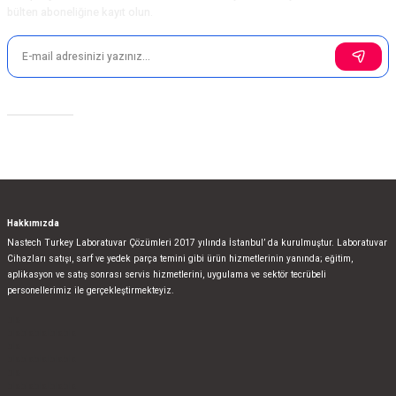
bülten aboneliğine kayıt olun.
Gönder
Fiyatı Sorunuz
Sosyal Medya
Hakkımızda
Nastech Turkey Laboratuvar Çözümleri 2017 yılında İstanbul’ da kurulmuştur. Laboratuvar
Cihazları satışı, sarf ve yedek parça temini gibi ürün hizmetlerinin yanında; eğitim,
aplikasyon ve satış sonrası servis hizmetlerini, uygulama ve sektör tecrübeli
personellerimiz ile gerçekleştirmekteyiz.
bla
blablablalblabla
bla
blablablalblabla
bla
blablablalblabla