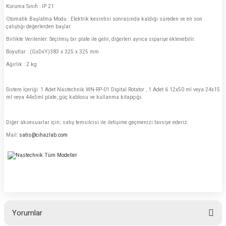
Koruma Sınıfı : IP 21
Otomatik Başlatma Modu : Elektrik kesintisi sonrasında kaldığı süreden ve en son
çalıştığı değerlerden başlar.
Birlikte Verilenler: Seçilmiş bir plate ile gelir, diğerleri ayrıca siparişe eklenebilir.
Boyutlar : (GxDxY)383 x 325 x 325 mm
Ağırlık : 2 kg
Sistem İçeriği: 1 Adet Nastechnik
WN-RP-01 Digital Rotator
, 1 Adet 6
12x50 ml veya 24x15
ml veya 44x5ml plate
, güç kablosu ve kullanma kitapçığı.
Diğer aksesuarlar için; satış temsilcisi ile iletişime geçmenizi tavsiye ederiz.
Mail:
satis@cihazlab.com
Yorumlar