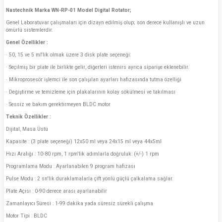
Nastechnik Marka WN-RP-01 Model
Digital Rotator;
Genel Laboratuvar çalışmaları için dizayn edilmiş olup; son derece kullanışlı ve uzun
ömürlü sistemlerdir.
Genel Özellikler :
· 50, 15 ve 5 ml'lik olmak üzere 3 disk plate seçeneği:
· Seçilmiş bir plate ile birlikte gelir, diğerleri istenirs ayrıca siparişe eklenebilir.
· Mikroprosesör işlemci ile son çalışılan ayarları hafızasında tutma özelliği
· Değiştirme ve temizleme için plakalarının kolay sökülmesi ve takılması
· Sessiz ve bakım gerektirmeyen BLDC motor
Teknik Özellikler :
Dijital, Masa Üstü
Kapasite : (3 plate seçeneği) 12x50 ml veya 24x15 ml veya 44x5ml
Hızı Aralığı : 10-80 rpm, 1 rpm'lik adımlarla doğruluk: (+/-) 1 rpm
Programlama Modu : Ayarlanabilen 9 program hafızası
Pulse Modu : 2 sn'lik duraklamalarla çift yönlü güçlü çalkalama sağlar.
Plate Açısı : 0-90 derece arası ayarlanabilir
Zamanlayıcı Süresi : 1-99 dakika yada süresiz sürekli çalışma
Motor Tipi : BLDC