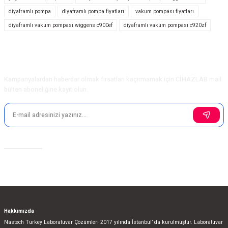
diyaframlı pompa
diyaframlı pompa fiyatları
vakum pompası fiyatları
Ürün resmi kalitesiz, bozuk veya görüntülenemiyor.
diyaframlı vakum pompası wiggens c900ef
diyaframlı vakum pompası c920zf
Ürün açıklamasında eksik bilgiler bulunuyor.
Ürün bilgilerinde hatalar bulunuyor.
Ürün fiyatı diğer sitelerden daha pahalı.
E-Bülten Aboneliği
Bu ürüne benzer farklı alternatifler olmalı.
Kampanyalardan haberdar olmak fırsatları kaçırmamak için CİHAZLAB mail
bülten aboneliğine kayıt olun.
Gönder
Sosyal Medya
Hakkımızda
Nastech Turkey Laboratuvar Çözümleri 2017 yılında İstanbul’ da kurulmuştur. Laboratuvar