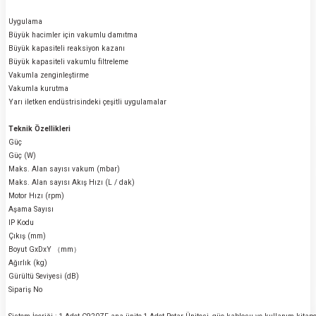
Uygulama
Büyük hacimler için vakumlu damıtma
Büyük kapasiteli reaksiyon kazanı
Büyük kapasiteli vakumlu filtreleme
Vakumla zenginleştirme
Vakumla kurutma
Yarı iletken endüstrisindeki çeşitli uygulamalar
Teknik Özellikleri
Güç
Güç (W)
Maks. Alan sayısı vakum (mbar)
Maks. Alan sayısı Akış Hızı (L / dak)
Motor Hızı (rpm)
Aşama Sayısı
IP Kodu
Çıkış (mm)
Boyut GxDxY （mm）
Ağırlık (kg)
Gürültü Seviyesi (dB)
Sipariş No