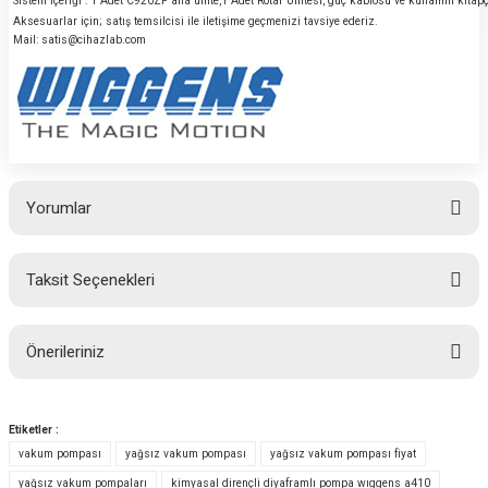
Sistem İçeriği : 1 Adet C920ZF ana ünite,1 Adet Rotar Ünitesi, güç kablosu ve kullanım kitapçığ
Aksesuarlar için; satış temsilcisi ile iletişime geçmenizi tavsiye ederiz.
Mail: satis@cihazlab.com
Yorumlar
Taksit Seçenekleri
Bu ürüne ilk yorumu siz yapın!
Önerileriniz
Yorum Yaz
Bu ürünün fiyat bilgisi, resim, ürün açıklamalarında ve diğer konularda
yetersiz gördüğünüz noktaları öneri formunu kullanarak tarafımıza
Etiketler :
iletebilirsiniz.
vakum pompası
yağsız vakum pompası
yağsız vakum pompası fiyat
Görüş ve önerileriniz için teşekkür ederiz.
yağsız vakum pompaları
kimyasal dirençli diyaframlı pompa wıggens a410