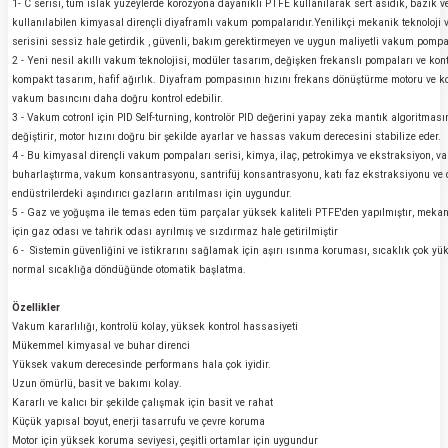
1- C serisi, tüm ıslak yüzeylerde korozyona dayanıklı PTFE kullanılarak sert asidik, bazik v
kullanılabilen kimyasal dirençli diyaframlı vakum pompalarıdır.Yenilikçi mekanik teknoloj
serisini sessiz hale getirdik , güvenli, bakım gerektirmeyen ve uygun maliyetli vakum pompa
2 - Yeni nesil akıllı vakum teknolojisi, modüler tasarım, değişken frekanslı pompaları ve kontr
kompakt tasarım, hafif ağırlık. Diyafram pompasının hızını frekans dönüştürme motoru ve kont
vakum basıncını daha doğru kontrol edebilir.
3 - Vakum cotronl için PID Self-turning, kontrolör PID değerini yapay zeka mantık algoritmas
değiştirir, motor hızını doğru bir şekilde ayarlar ve hassas vakum derecesini stabilize eder.
4 - Bu kimyasal dirençli vakum pompaları serisi, kimya, ilaç, petrokimya ve ekstraksiyon, 
buharlaştırma, vakum konsantrasyonu, santrifüj konsantrasyonu, katı faz ekstraksiyonu ve d
endüstrilerdeki aşındırıcı gazların arıtılması için uygundur.
5 - Gaz ve yoğuşma ile temas eden tüm parçalar yüksek kaliteli PTFE'den yapılmıştır, meka
için gaz odası ve tahrik odası ayrılmış ve sızdırmaz hale getirilmiştir
6 - Sistemin güvenliğini ve istikrarını sağlamak için aşırı ısınma koruması, sıcaklık çok
normal sıcaklığa döndüğünde otomatik başlatma.
Özellikler
Vakum kararlılığı, kontrolü kolay, yüksek kontrol hassasiyeti
Mükemmel kimyasal ve buhar direnci
Yüksek vakum derecesinde performans hala çok iyidir.
Uzun ömürlü, basit ve bakımı kolay.
Kararlı ve kalıcı bir şekilde çalışmak için basit ve rahat
Küçük yapısal boyut, enerji tasarrufu ve çevre koruma
Motor için yüksek koruma seviyesi, çeşitli ortamlar için uygundur