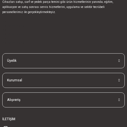
Cihazları satışı, sarf ve yedek parça temini gibi ürün hizmetlerinin yanında; eğitim,
aplikasyon ve satış sonrası servis hizmetlerini, uygulama ve sektör tecrübeli
personellerimiz ile gerçekleştirmekteyiz.
bla
blablablalblabla
bla
blablablalblabla
bla
blablablalblabla
Üyelik
Kurumsal
Alışveriş
İLETİŞİM