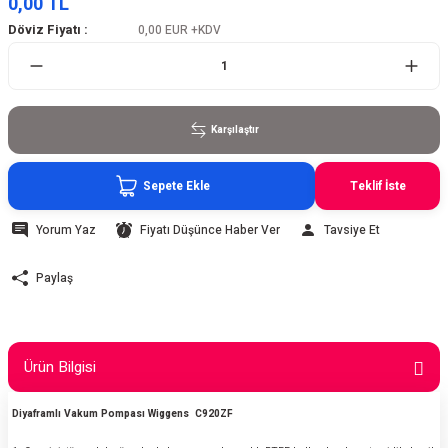
0,00 TL
Döviz Fiyatı :
0,00 EUR
+KDV
Karşılaştır
Sepete Ekle
Teklif İste
Yorum Yaz
Fiyatı Düşünce Haber Ver
Tavsiye Et
Paylaş
Ürün Bilgisi
Diyaframlı Vakum Pompası Wiggens C920ZF