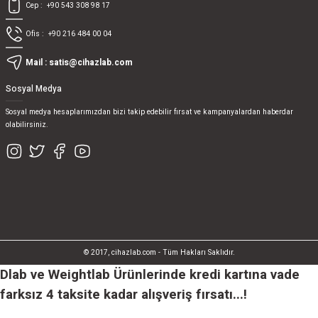
Cep :
+90 543 308 98 17
Ofis :
+90 216 484 00 04
Mail :
satis@cihazlab.com
Sosyal Medya
Sosyal medya hesaplarımızdan bizi takip edebilir fırsat ve kampanyalardan haberdar
olabilirsiniz.
© 2017, cihazlab.com - Tüm Hakları Saklıdır.
Dlab ve Weightlab Ürünlerinde kredi kartına vade
farksız 4 taksite kadar alışveriş fırsatı...!