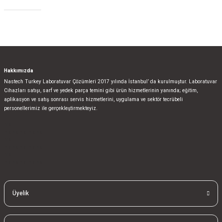
Sosyal Medya
Gönder
Hakkımızda
Nastech Turkey Laboratuvar Çözümleri 2017 yılında İstanbul’ da kurulmuştur. Laboratuvar
Cihazları satışı, sarf ve yedek parça temini gibi ürün hizmetlerinin yanında; eğitim,
aplikasyon ve satış sonrası servis hizmetlerini, uygulama ve sektör tecrübeli
personellerimiz ile gerçekleştirmekteyiz.
bla
blablablalblabla
bla
blablablalblabla
bla
blablablalblabla
Üyelik