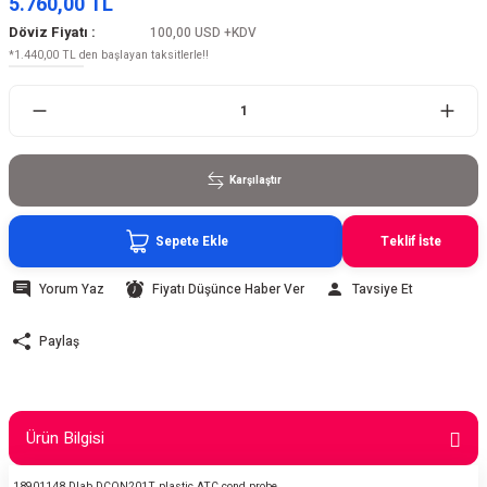
5.760,00 TL
Döviz Fiyatı :
100,00 USD
+KDV
*1.440,00 TL den başlayan taksitlerle!!
Karşılaştır
Sepete Ekle
Teklif İste
Yorum Yaz
Fiyatı Düşünce Haber Ver
Tavsiye Et
Paylaş
Ürün Bilgisi
18901148 Dlab DCON201T plastic ATC cond probe