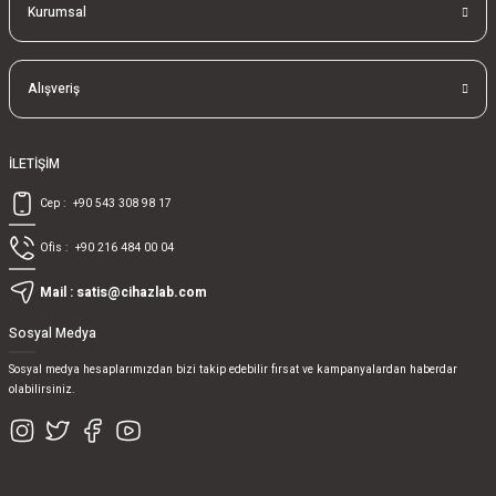
Kurumsal
Alışveriş
İLETİŞİM
Cep :
+90 543 308 98 17
Ofis :
+90 216 484 00 04
Mail :
satis@cihazlab.com
Sosyal Medya
Sosyal medya hesaplarımızdan bizi takip edebilir fırsat ve kampanyalardan haberdar
olabilirsiniz.