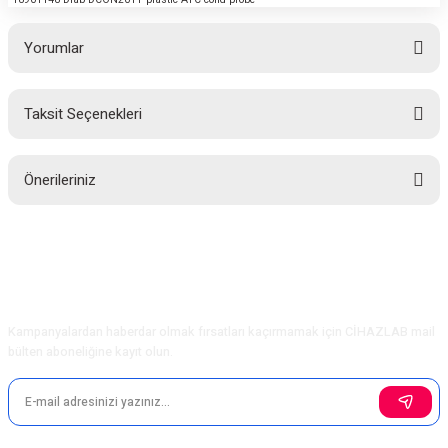
Yorumlar
Taksit Seçenekleri
Bu ürüne ilk yorumu siz yapın!
Önerileriniz
Yorum Yaz
Bu ürünün fiyat bilgisi, resim, ürün açıklamalarında ve diğer konularda
yetersiz gördüğünüz noktaları öneri formunu kullanarak tarafımıza
iletebilirsiniz.
Görüş ve önerileriniz için teşekkür ederiz.
E-Bülten Aboneliği
Kampanyalardan haberdar olmak fırsatları kaçırmamak için CİHAZLAB mail
Ürün resmi kalitesiz, bozuk veya görüntülenemiyor.
bülten aboneliğine kayıt olun.
Ürün açıklamasında eksik bilgiler bulunuyor.
Ürün bilgilerinde hatalar bulunuyor.
Ürün fiyatı diğer sitelerden daha pahalı.
Bu ürüne benzer farklı alternatifler olmalı.