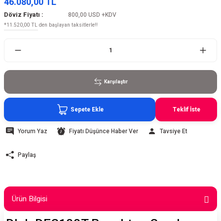
46.080,00 TL
Döviz Fiyatı :
800,00 USD
+KDV
*11.520,00 TL den başlayan taksitlerle!!
Karşılaştır
Sepete Ekle
Teklif İste
Yorum Yaz
Fiyatı Düşünce Haber Ver
Tavsiye Et
Paylaş
Ürün Bilgisi