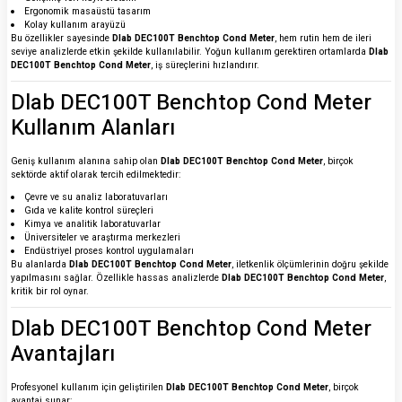
Ergonomik masaüstü tasarım
Kolay kullanım arayüzü
Bu özellikler sayesinde
Dlab DEC100T Benchtop Cond Meter
, hem rutin hem de ileri
seviye analizlerde etkin şekilde kullanılabilir. Yoğun kullanım gerektiren ortamlarda
Dlab
DEC100T Benchtop Cond Meter
, iş süreçlerini hızlandırır.
Dlab DEC100T Benchtop Cond Meter
Kullanım Alanları
Geniş kullanım alanına sahip olan
Dlab DEC100T Benchtop Cond Meter
, birçok
sektörde aktif olarak tercih edilmektedir:
Çevre ve su analiz laboratuvarları
Gıda ve kalite kontrol süreçleri
Kimya ve analitik laboratuvarlar
Üniversiteler ve araştırma merkezleri
Endüstriyel proses kontrol uygulamaları
Bu alanlarda
Dlab DEC100T Benchtop Cond Meter
, iletkenlik ölçümlerinin doğru şekilde
yapılmasını sağlar. Özellikle hassas analizlerde
Dlab DEC100T Benchtop Cond Meter
,
kritik bir rol oynar.
Dlab DEC100T Benchtop Cond Meter
Avantajları
Profesyonel kullanım için geliştirilen
Dlab DEC100T Benchtop Cond Meter
, birçok
avantaj sunar: