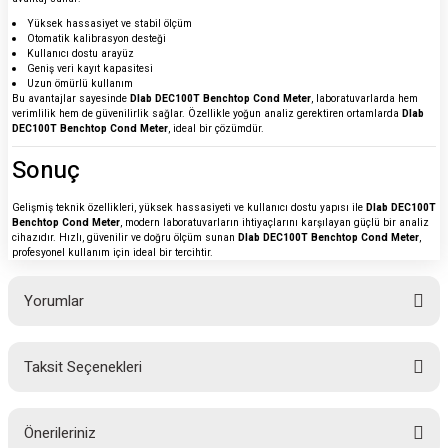
Yüksek hassasiyet ve stabil ölçüm
Otomatik kalibrasyon desteği
Kullanıcı dostu arayüz
Geniş veri kayıt kapasitesi
Uzun ömürlü kullanım
Bu avantajlar sayesinde
Dlab DEC100T Benchtop Cond Meter
, laboratuvarlarda hem
verimlilik hem de güvenilirlik sağlar. Özellikle yoğun analiz gerektiren ortamlarda
Dlab
DEC100T Benchtop Cond Meter
, ideal bir çözümdür.
Sonuç
Gelişmiş teknik özellikleri, yüksek hassasiyeti ve kullanıcı dostu yapısı ile
Dlab DEC100T
Benchtop Cond Meter
, modern laboratuvarların ihtiyaçlarını karşılayan güçlü bir analiz
cihazıdır. Hızlı, güvenilir ve doğru ölçüm sunan
Dlab DEC100T Benchtop Cond Meter
,
profesyonel kullanım için ideal bir tercihtir.
Yorumlar
Taksit Seçenekleri
Bu ürüne ilk yorumu siz yapın!
Önerileriniz
Yorum Yaz