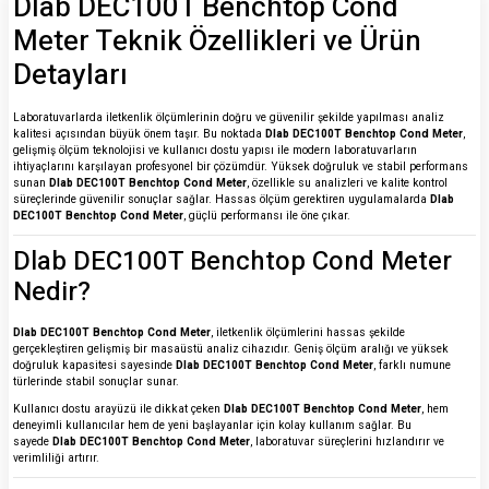
Dlab DEC100T Benchtop Cond
Meter Teknik Özellikleri ve Ürün
Detayları
Laboratuvarlarda iletkenlik ölçümlerinin doğru ve güvenilir şekilde yapılması analiz
kalitesi açısından büyük önem taşır. Bu noktada
Dlab DEC100T Benchtop Cond Meter
,
gelişmiş ölçüm teknolojisi ve kullanıcı dostu yapısı ile modern laboratuvarların
ihtiyaçlarını karşılayan profesyonel bir çözümdür. Yüksek doğruluk ve stabil performans
sunan
Dlab DEC100T Benchtop Cond Meter
, özellikle su analizleri ve kalite kontrol
süreçlerinde güvenilir sonuçlar sağlar. Hassas ölçüm gerektiren uygulamalarda
Dlab
DEC100T Benchtop Cond Meter
, güçlü performansı ile öne çıkar.
Dlab DEC100T Benchtop Cond Meter
Nedir?
Dlab DEC100T Benchtop Cond Meter
, iletkenlik ölçümlerini hassas şekilde
gerçekleştiren gelişmiş bir masaüstü analiz cihazıdır. Geniş ölçüm aralığı ve yüksek
doğruluk kapasitesi sayesinde
Dlab DEC100T Benchtop Cond Meter
, farklı numune
türlerinde stabil sonuçlar sunar.
Kullanıcı dostu arayüzü ile dikkat çeken
Dlab DEC100T Benchtop Cond Meter
, hem
deneyimli kullanıcılar hem de yeni başlayanlar için kolay kullanım sağlar. Bu
sayede
Dlab DEC100T Benchtop Cond Meter
, laboratuvar süreçlerini hızlandırır ve
verimliliği artırır.