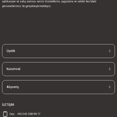
aplikasyon ve satış sonrası servis hizmetlerini, uygulama ve sektör tecrübeli
personellerimiz ile gerçekleştirmekteyiz.
bla
blablablalblabla
bla
blablablalblabla
bla
blablablalblabla
Üyelik
Kurumsal
Alışveriş
İLETİŞİM
Cep :
+90 543 308 98 17