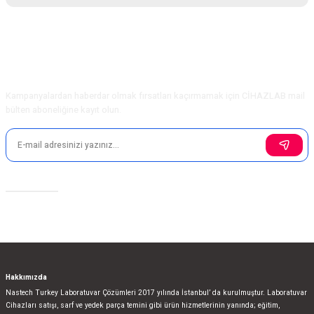
Bu ürünün fiyat bilgisi, resim, ürün açıklamalarında ve diğer konularda
yetersiz gördüğünüz noktaları öneri formunu kullanarak tarafımıza
iletebilirsiniz.
Görüş ve önerileriniz için teşekkür ederiz.
E-Bülten Aboneliği
Kampanyalardan haberdar olmak fırsatları kaçırmamak için CİHAZLAB mail
Ürün resmi kalitesiz, bozuk veya görüntülenemiyor.
bülten aboneliğine kayıt olun.
Ürün açıklamasında eksik bilgiler bulunuyor.
Ürün bilgilerinde hatalar bulunuyor.
Ürün fiyatı diğer sitelerden daha pahalı.
Bu ürüne benzer farklı alternatifler olmalı.
Sosyal Medya
Gönder
Hakkımızda
Nastech Turkey Laboratuvar Çözümleri 2017 yılında İstanbul’ da kurulmuştur. Laboratuvar
Cihazları satışı, sarf ve yedek parça temini gibi ürün hizmetlerinin yanında; eğitim,