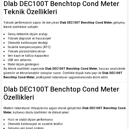
Dlab DEC100T Benchtop Cond Meter
Teknik Özellikleri
Yüksek performanslı yapısı ile öne çıkan
Dlab DEC100T Benchtop Cond Meter
, gelişmiş
teknik özelliklere sahiptir:
Geniş iletkenlik ölçüm aralığı
Yüksek doğruluk ve hassasiyet
Otomatik kalibrasyon desteği
Sıcaklık kompanzasyonu (ATC)
Yüksek çözünürlüklü ekran
Veri kayıt ve hafıza kapasitesi
USB veri aktarımı
Stabil ölçüm göstergesi
Bu teknik özellikler sayesinde
Dlab DEC100T Benchtop Cond Meter
, hassas analizlerde
güvenilir ve tekrarlanabilir sonuçlar sunar. Özellikle düşük hata payı ile
Dlab DEC100T
Benchtop Cond Meter
, profesyonel laboratuvar uygulamalarında tercih edilir.
Dlab DEC100T Benchtop Cond Meter
Özellikleri
Modern laboratuvar ihtiyaçlarına uygun olarak geliştirilen
Dlab DEC100T Benchtop Cond
Meter
, kullanıcı dostu özellikleri ile dikkat çeker:
Hızlı ve stabil ölçüm performansı
Otomatik kalibrasyon ve sıcaklık telafisi
Gelişmiş veri kayıt sistemi