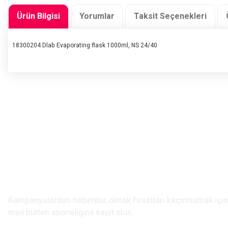
Ürün Bilgisi
Yorumlar
Taksit Seçenekleri
18300204 Dlab Evaporating flask 1000ml, NS 24/40
Bu ürünün fiyat bilgisi, resim, ürün açıklamalarında ve diğer konularda yete
Görüş ve önerileriniz için teşekkür ederiz.
Ürün resmi kalitesiz, bozuk veya görüntülenemiyor.
Ürün açıklamasında eksik bilgiler bulunuyor.
Ürün bilgilerinde hatalar bulunuyor.
Ürün fiyatı diğer sitelerden daha pahalı.
E-Bülten Aboneliği
Bu ürüne benzer farklı alternatifler olmalı.
Kampanyalardan haberdar olmak fırsatları kaçırmamak iç
mail bülten aboneliğine kayıt olun.