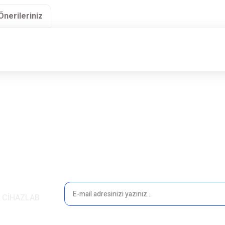
Önerileriniz
rsiz gördüğünüz noktaları öneri formunu kullanarak tarafımıza iletebilirsiniz.
Bu ürüne ilk yorumu siz yapın!
Yorum Yaz
in CİHAZLAB