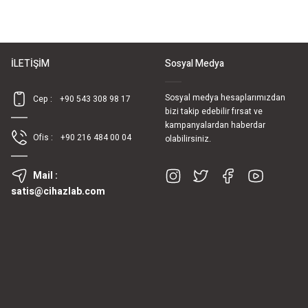
İLETİŞİM
Sosyal Medya
Sosyal medya hesaplarımızdan
Cep :
+90 543 308 98 17
bizi takip edebilir fırsat ve
kampanyalardan haberdar
Ofis :
+90 216 484 00 04
olabilirsiniz.
Mail :
satis@cihazlab.com