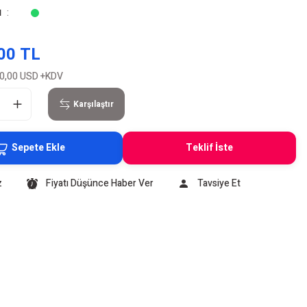
u
00 TL
0,00 USD
+KDV
Karşılaştır
Sepete Ekle
Teklif İste
z
Fiyatı Düşünce Haber Ver
Tavsiye Et