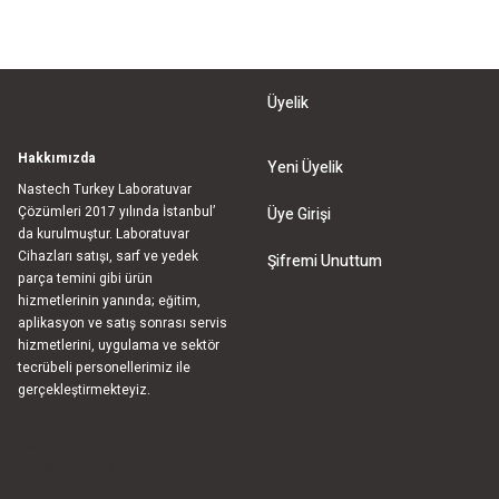
Üyelik
Hakkımızda
Yeni Üyelik
Nastech Turkey Laboratuvar
Çözümleri 2017 yılında İstanbul’
Üye Girişi
da kurulmuştur. Laboratuvar
Cihazları satışı, sarf ve yedek
Şifremi Unuttum
parça temini gibi ürün
hizmetlerinin yanında; eğitim,
aplikasyon ve satış sonrası servis
hizmetlerini, uygulama ve sektör
tecrübeli personellerimiz ile
gerçekleştirmekteyiz.
bla
blablablalblabla
bla