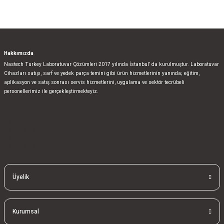
Gönder
Hakkımızda
Nastech Turkey Laboratuvar Çözümleri 2017 yılında İstanbul’ da kurulmuştur. Laboratuvar
Cihazları satışı, sarf ve yedek parça temini gibi ürün hizmetlerinin yanında; eğitim,
aplikasyon ve satış sonrası servis hizmetlerini, uygulama ve sektör tecrübeli
personellerimiz ile gerçekleştirmekteyiz.
bla
blablablalblabla
bla
blablablalblabla
bla
blablablalblabla
Üyelik
Kurumsal