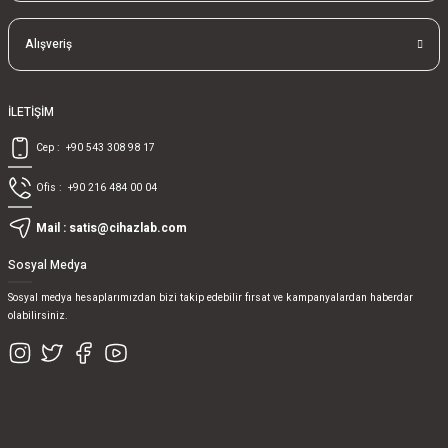
Alışveriş
İLETİŞİM
Cep :
+90 543 308 98 17
Ofis :
+90 216 484 00 04
Mail :
satis@cihazlab.com
Sosyal Medya
Sosyal medya hesaplarımızdan bizi takip edebilir fırsat ve kampanyalardan haberdar
olabilirsiniz.