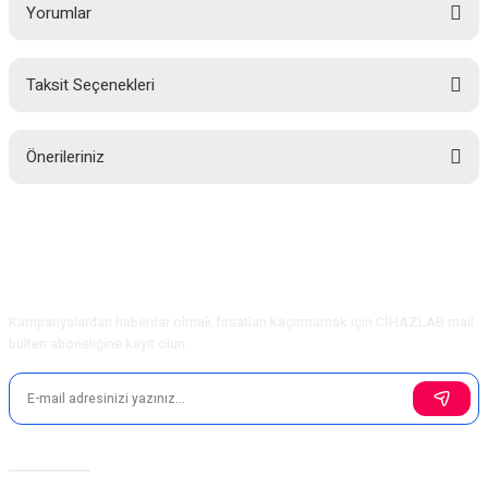
Yorumlar
Taksit Seçenekleri
Bu ürüne ilk yorumu siz yapın!
Önerileriniz
Yorum Yaz
Bu ürünün fiyat bilgisi, resim, ürün açıklamalarında ve diğer konularda
yetersiz gördüğünüz noktaları öneri formunu kullanarak tarafımıza
iletebilirsiniz.
Görüş ve önerileriniz için teşekkür ederiz.
E-Bülten Aboneliği
Kampanyalardan haberdar olmak fırsatları kaçırmamak için CİHAZLAB mail
Ürün resmi kalitesiz, bozuk veya görüntülenemiyor.
bülten aboneliğine kayıt olun.
Ürün açıklamasında eksik bilgiler bulunuyor.
Ürün bilgilerinde hatalar bulunuyor.
Ürün fiyatı diğer sitelerden daha pahalı.
Bu ürüne benzer farklı alternatifler olmalı.
Sosyal Medya