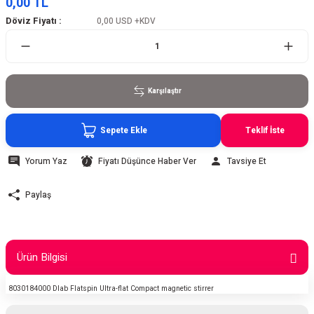
0,00 TL
Döviz Fiyatı :
0,00 USD
+KDV
Karşılaştır
Sepete Ekle
Teklif İste
Yorum Yaz
Fiyatı Düşünce Haber Ver
Tavsiye Et
Paylaş
Ürün Bilgisi
8030184000 Dlab Flatspin Ultra-flat Compact magnetic stirrer