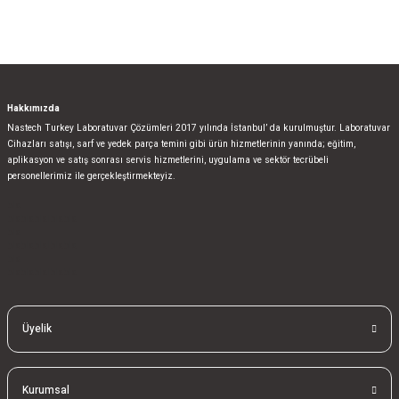
Gönder
Hakkımızda
Nastech Turkey Laboratuvar Çözümleri 2017 yılında İstanbul’ da kurulmuştur. Laboratuvar
Cihazları satışı, sarf ve yedek parça temini gibi ürün hizmetlerinin yanında; eğitim,
aplikasyon ve satış sonrası servis hizmetlerini, uygulama ve sektör tecrübeli
personellerimiz ile gerçekleştirmekteyiz.
bla
blablablalblabla
bla
blablablalblabla
bla
blablablalblabla
Üyelik
Kurumsal