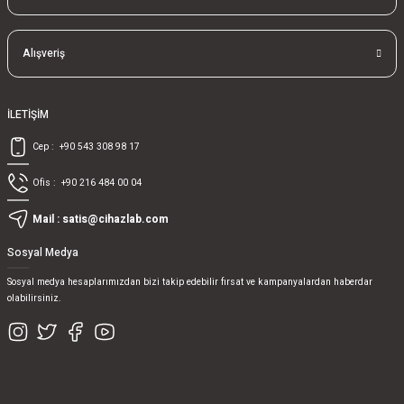
Alışveriş
İLETİŞİM
Cep :
+90 543 308 98 17
Ofis :
+90 216 484 00 04
Mail :
satis@cihazlab.com
Sosyal Medya
Sosyal medya hesaplarımızdan bizi takip edebilir fırsat ve kampanyalardan haberdar
olabilirsiniz.