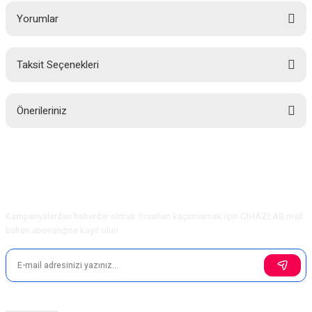
Yorumlar
Taksit Seçenekleri
Bu ürüne ilk yorumu siz yapın!
Önerileriniz
Yorum Yaz
Bu ürünün fiyat bilgisi, resim, ürün açıklamalarında ve diğer konularda
yetersiz gördüğünüz noktaları öneri formunu kullanarak tarafımıza
iletebilirsiniz.
Görüş ve önerileriniz için teşekkür ederiz.
E-Bülten Aboneliği
Kampanyalardan haberdar olmak fırsatları kaçırmamak için CİHAZLAB mail
Ürün resmi kalitesiz, bozuk veya görüntülenemiyor.
bülten aboneliğine kayıt olun.
Ürün açıklamasında eksik bilgiler bulunuyor.
Ürün bilgilerinde hatalar bulunuyor.
Ürün fiyatı diğer sitelerden daha pahalı.
Bu ürüne benzer farklı alternatifler olmalı.
Sosyal Medya