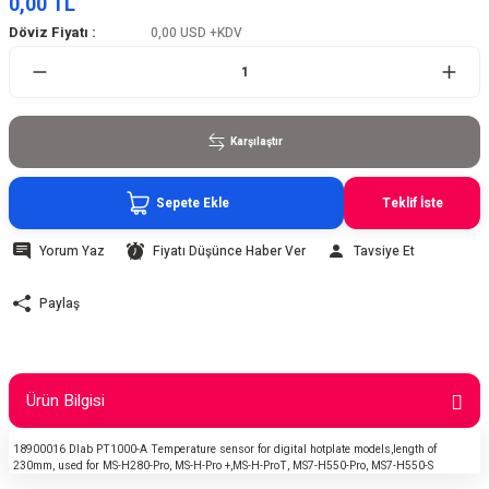
0,00 TL
Döviz Fiyatı :
0,00 USD
+KDV
Karşılaştır
Sepete Ekle
Teklif İste
Yorum Yaz
Fiyatı Düşünce Haber Ver
Tavsiye Et
Paylaş
Ürün Bilgisi
18900016 Dlab PT1000-A Temperature sensor for digital hotplate models,length of
230mm, used for MS-H280-Pro, MS-H-Pro +,MS-H-ProT, MS7-H550-Pro, MS7-H550-S