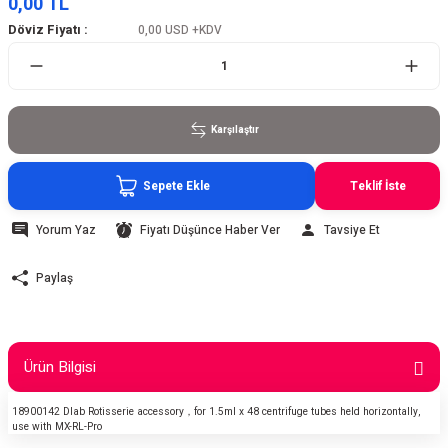
0,00 TL
Döviz Fiyatı :
0,00 USD
+KDV
Karşılaştır
Sepete Ekle
Teklif İste
Yorum Yaz
Fiyatı Düşünce Haber Ver
Tavsiye Et
Paylaş
Ürün Bilgisi
18900142 Dlab Rotisserie accessory，for 1.5ml x 48 centrifuge tubes held horizontally,
use with MX-RL-Pro