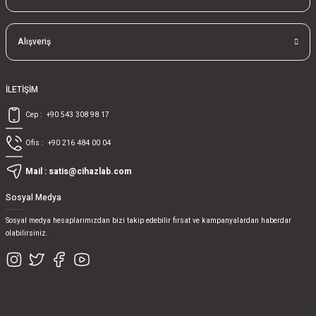
Alışveriş
İLETİŞİM
Cep :
+90 543 308 98 17
Ofis :
+90 216 484 00 04
Mail :
satis@cihazlab.com
Sosyal Medya
Sosyal medya hesaplarımızdan bizi takip edebilir fırsat ve kampanyalardan haberdar
olabilirsiniz.