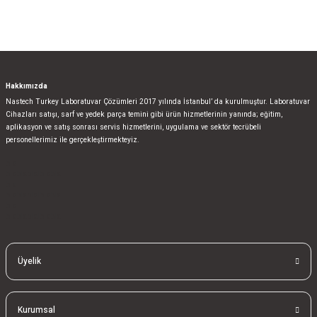
Gönder
Hakkımızda
Nastech Turkey Laboratuvar Çözümleri 2017 yılında İstanbul’ da kurulmuştur. Laboratuvar
Cihazları satışı, sarf ve yedek parça temini gibi ürün hizmetlerinin yanında; eğitim,
aplikasyon ve satış sonrası servis hizmetlerini, uygulama ve sektör tecrübeli
personellerimiz ile gerçekleştirmekteyiz.
bla
blablablalblabla
bla
blablablalblabla
bla
blablablalblabla
Üyelik
Kurumsal