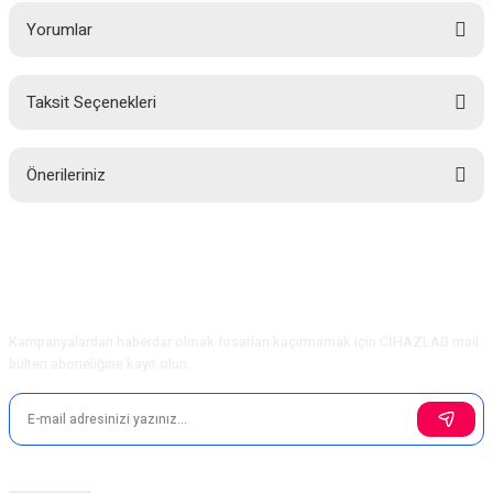
Yorumlar
Taksit Seçenekleri
Bu ürüne ilk yorumu siz yapın!
Önerileriniz
Yorum Yaz
Bu ürünün fiyat bilgisi, resim, ürün açıklamalarında ve diğer konularda
yetersiz gördüğünüz noktaları öneri formunu kullanarak tarafımıza
iletebilirsiniz.
Görüş ve önerileriniz için teşekkür ederiz.
E-Bülten Aboneliği
Kampanyalardan haberdar olmak fırsatları kaçırmamak için CİHAZLAB mail
Ürün resmi kalitesiz, bozuk veya görüntülenemiyor.
bülten aboneliğine kayıt olun.
Ürün açıklamasında eksik bilgiler bulunuyor.
Ürün bilgilerinde hatalar bulunuyor.
Ürün fiyatı diğer sitelerden daha pahalı.
Bu ürüne benzer farklı alternatifler olmalı.
Sosyal Medya