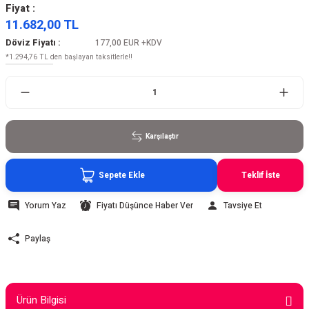
Fiyat :
11.682,00 TL
Döviz Fiyatı :
177,00 EUR
+KDV
*1.294,76 TL den başlayan taksitlerle!!
Karşılaştır
Sepete Ekle
Teklif İste
Yorum Yaz
Fiyatı Düşünce Haber Ver
Tavsiye Et
Paylaş
Ürün Bilgisi