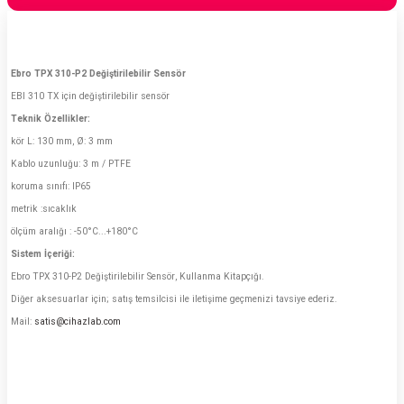
Ebro TPX 310-P2 Değiştirilebilir Sensör
EBI 310 TX için değiştirilebilir sensör
Teknik Özellikler:
kör L: 130 mm, Ø: 3 mm
Kablo uzunluğu: 3 m / PTFE
koruma sınıfı: IP65
metrik :sıcaklık
ölçüm aralığı : -50°C...+180°C
Sistem İçeriği:
Ebro TPX 310-P2 Değiştirilebilir Sensör, Kullanma Kitapçığı.
Diğer aksesuarlar için; satış temsilcisi ile iletişime geçmenizi tavsiye ederiz.
Mail:
satis@cihazlab.com