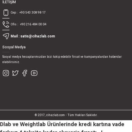
İLETİŞİM
Cep :
+90 543 308 98 17
Ofis :
+90 216 484 00 04
Mail :
satis@cihazlab.com
Sosyal Medya
Sosyal medya hesaplarımızdan bizi takip edebilir fırsat ve kampanyalardan haberdar
olabilirsiniz.
© 2017, cihazlab.com - Tüm Hakları Saklıdır.
Dlab ve Weightlab Ürünlerinde kredi kartına vade