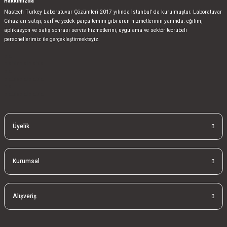
Hakkımızda
Nastech Turkey Laboratuvar Çözümleri 2017 yılında İstanbul’ da kurulmuştur. Laboratuvar
Cihazları satışı, sarf ve yedek parça temini gibi ürün hizmetlerinin yanında; eğitim,
aplikasyon ve satış sonrası servis hizmetlerini, uygulama ve sektör tecrübeli
personellerimiz ile gerçekleştirmekteyiz.
bla
blablablalblabla
bla
blablablalblabla
bla
blablablalblabla
Üyelik
Kurumsal
Alışveriş