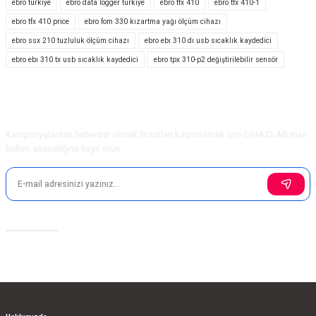
ebro türkiye
ebro data logger türkiye
ebro tfx 410
ebro tfx 410-1
Görüş ve önerileriniz için teşekkür ederiz.
ebro tfx 410 price
ebro fom 330 kızartma yağı ölçüm cihazı
ebro ssx 210 tuzluluk ölçüm cihazı
ebro ebı 310 dı usb sıcaklık kaydedici
Ürün resmi kalitesiz, bozuk veya görüntülenemiyor.
ebro ebı 310 tx usb sıcaklık kaydedici
ebro tpx 310-p2 değiştirilebilir sensör
Ürün açıklamasında eksik bilgiler bulunuyor.
Ürün bilgilerinde hatalar bulunuyor.
Ürün fiyatı diğer sitelerden daha pahalı.
E-Bülten Aboneliği
Bu ürüne benzer farklı alternatifler olmalı.
Kampanyalardan haberdar olmak fırsatları kaçırmamak için CİHAZLAB mail
bülten aboneliğine kayıt olun.
Gönder
Sosyal Medya