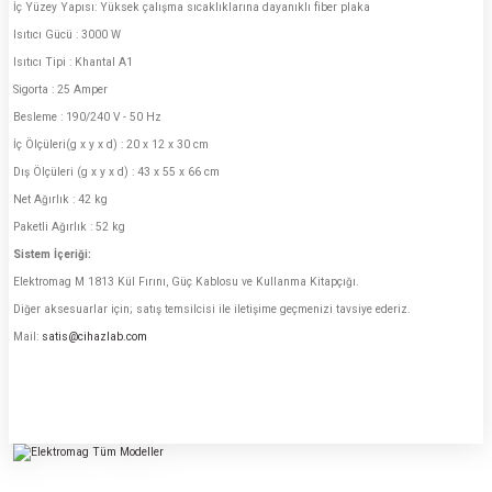
İç Yüzey Yapısı: Yüksek çalışma sıcaklıklarına dayanıklı fiber plaka
Isıtıcı Gücü : 3000 W
Isıtıcı Tipi : Khantal A1
Sigorta : 25 Amper
Besleme : 190/240 V - 50 Hz
İç Ölçüleri(g x y x d) : 20 x 12 x 30 cm
Dış Ölçüleri (g x y x d) : 43 x 55 x 66 cm
Net Ağırlık : 42 kg
Paketli Ağırlık : 52 kg
Sistem İçeriği:
Elektromag M 1813 Kül Fırını, Güç Kablosu ve Kullanma Kitapçığı.
Diğer aksesuarlar için; satış temsilcisi ile iletişime geçmenizi tavsiye ederiz.
Mail:
satis@cihazlab.com