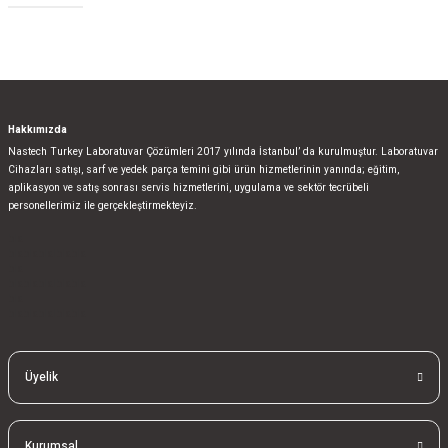
Gönder
Hakkımızda
Nastech Turkey Laboratuvar Çözümleri 2017 yılında İstanbul’ da kurulmuştur. Laboratuvar
Cihazları satışı, sarf ve yedek parça temini gibi ürün hizmetlerinin yanında; eğitim,
aplikasyon ve satış sonrası servis hizmetlerini, uygulama ve sektör tecrübeli
personellerimiz ile gerçekleştirmekteyiz.
bla
blablablalblabla
bla
blablablalblabla
bla
blablablalblabla
Üyelik
Kurumsal