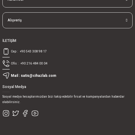
Alışveriş
İLETİŞİM
Cep :
+90 543 308 98 17
Ofis :
+90 216 484 00 04
Mail :
satis@cihazlab.com
Sosyal Medya
Sosyal medya hesaplarımızdan bizi takip edebilir fırsat ve kampanyalardan haberdar
olabilirsiniz.