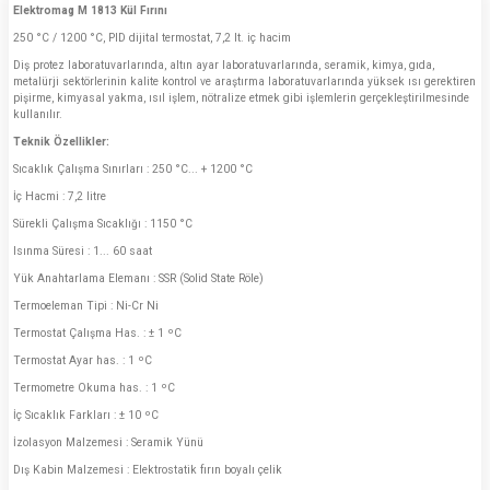
Elektromag M 1813 Kül Fırını
250 °C / 1200 °C, PID dijital termostat, 7,2 lt. iç hacim
Diş protez laboratuvarlarında, altın ayar laboratuvarlarında, seramik, kimya, gıda,
metalürji sektörlerinin kalite kontrol ve araştırma laboratuvarlarında yüksek ısı gerektiren
pişirme, kimyasal yakma, ısıl işlem, nötralize etmek gibi işlemlerin gerçekleştirilmesinde
kullanılır.
Teknik Özellikler:
Sıcaklık Çalışma Sınırları : 250 °C... + 1200 °C
İç Hacmi : 7,2 litre
Sürekli Çalışma Sıcaklığı : 1150 °C
Isınma Süresi : 1... 60 saat
Yük Anahtarlama Elemanı : SSR (Solid State Röle)
Termoeleman Tipi : Ni-Cr Ni
Termostat Çalışma Has. : ± 1 ºC
Termostat Ayar has. : 1 ºC
Termometre Okuma has. : 1 ºC
İç Sıcaklık Farkları : ± 10 ºC
İzolasyon Malzemesi : Seramik Yünü
Dış Kabin Malzemesi : Elektrostatik fırın boyalı çelik