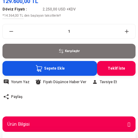
129.600,00 TL
Döviz Fiyatı :
2.250,00 USD
+KDV
*14.364,00 TL den başlayan taksitlerle!!
Karşılaştır
Sepete Ekle
Teklif İste
Yorum Yaz
Fiyatı Düşünce Haber Ver
Tavsiye Et
Paylaş
Ürün Bilgisi