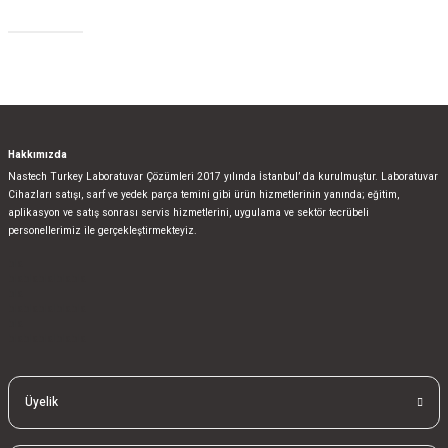
Sosyal Medya
Gönder
Hakkımızda
Nastech Turkey Laboratuvar Çözümleri 2017 yılında İstanbul’ da kurulmuştur. Laboratuvar
Cihazları satışı, sarf ve yedek parça temini gibi ürün hizmetlerinin yanında; eğitim,
aplikasyon ve satış sonrası servis hizmetlerini, uygulama ve sektör tecrübeli
personellerimiz ile gerçekleştirmekteyiz.
bla
blablablalblabla
bla
blablablalblabla
bla
blablablalblabla
Üyelik