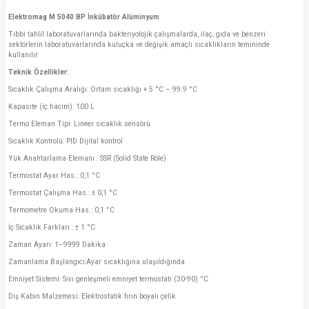
Elektromag M 5040 BP İnkübatör Alüminyum
Tıbbi tahlil laboratuvarlarında bakteriyolojik çalışmalarda, ilaç, gıda ve benzeri
sektörlerin laboratuvarlarında kuluçka ve değişik amaçlı sıcaklıkların temininde
kullanılır
Teknik Özellikler:
Sıcaklık Çalışma Aralığı: Ortam sıcaklığı + 5 °C – 99.9 °C
Kapasite (iç hacim): 100 L
Termo Eleman Tipi: Lineer sıcaklık sensörü
Sıcaklık Kontrolü: PID Dijital kontrol
Yük Anahtarlama Elemanı : SSR (Solid State Röle)
Termostat Ayar Has.: 0,1 °C
Termostat Çalışma Has.: ± 0,1 °C
Termometre Okuma Has.: 0,1 °C
İç Sıcaklık Farkları : ± 1 °C
Zaman Ayarı: 1–9999 Dakika
Zamanlama Başlangıcı:Ayar sıcaklığına ulaşıldığında
Emniyet Sistemi: Sıvı genleşmeli emniyet termostatı (30-90) °C
Dış Kabin Malzemesi: Elektrostatik fırın boyalı çelik