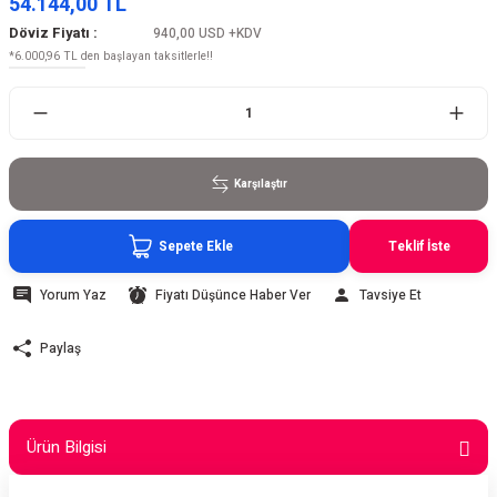
54.144,00 TL
Döviz Fiyatı :
940,00 USD
+KDV
*6.000,96 TL den başlayan taksitlerle!!
Karşılaştır
Sepete Ekle
Teklif İste
Yorum Yaz
Fiyatı Düşünce Haber Ver
Tavsiye Et
Paylaş
Ürün Bilgisi