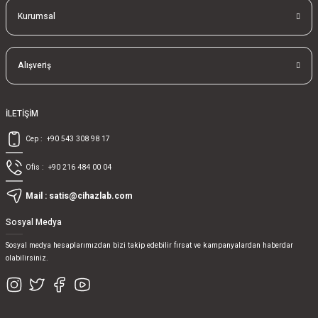
Kurumsal
Alışveriş
İLETİŞİM
Cep :
+90 543 308 98 17
Ofis :
+90 216 484 00 04
Mail :
satis@cihazlab.com
Sosyal Medya
Sosyal medya hesaplarımızdan bizi takip edebilir fırsat ve kampanyalardan haberdar
olabilirsiniz.