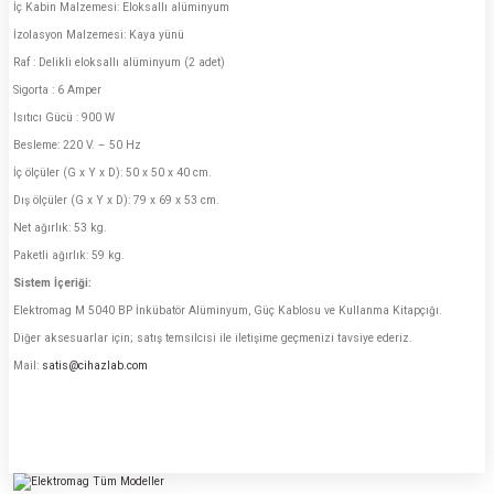
İç Kabin Malzemesi: Eloksallı alüminyum
İzolasyon Malzemesi: Kaya yünü
Raf : Delikli eloksallı alüminyum (2 adet)
Sigorta : 6 Amper
Isıtıcı Gücü : 900 W
Besleme: 220 V. – 50 Hz
İç ölçüler (G x Y x D): 50 x 50 x 40 cm.
Dış ölçüler (G x Y x D): 79 x 69 x 53 cm.
Net ağırlık: 53 kg.
Paketli ağırlık: 59 kg.
Sistem İçeriği:
Elektromag M 5040 BP İnkübatör Alüminyum, Güç Kablosu ve Kullanma Kitapçığı.
Diğer aksesuarlar için; satış temsilcisi ile iletişime geçmenizi tavsiye ederiz.
Mail:
satis@cihazlab.com