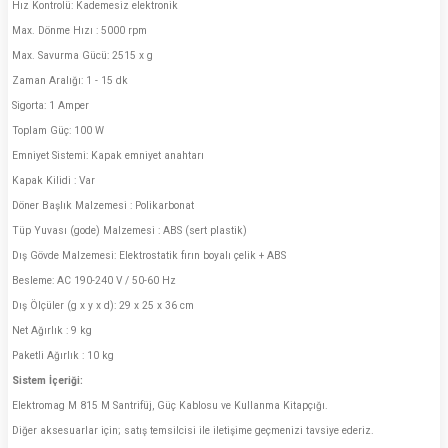
Hız Kontrolü: Kademesiz elektronik
Max. Dönme Hızı : 5000 rpm
Max. Savurma Gücü: 2515 x g
Zaman Aralığı: 1 - 15 dk
Sigorta: 1 Amper
Toplam Güç: 100 W
Emniyet Sistemi: Kapak emniyet anahtarı
Kapak Kilidi : Var
Döner Başlık Malzemesi : Polikarbonat
Tüp Yuvası (gode) Malzemesi : ABS (sert plastik)
Dış Gövde Malzemesi: Elektrostatik fırın boyalı çelik + ABS
Besleme: AC 190-240 V / 50-60 Hz
Dış Ölçüler (g x y x d): 29 x 25 x 36 cm
Net Ağırlık : 9 kg
Paketli Ağırlık : 10 kg
Sistem İçeriği:
Elektromag M 815 M Santrifüj, Güç Kablosu ve Kullanma Kitapçığı.
Diğer aksesuarlar için; satış temsilcisi ile iletişime geçmenizi tavsiye ederiz.