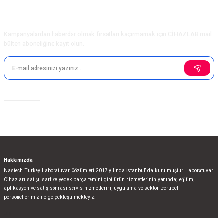
Ürün bilgilerinde hatalar bulunuyor.
E-Bülten Aboneliği
Ürün fiyatı diğer sitelerden daha pahalı.
Kampanyalardan haberdar olmak fırsatları kaçırmamak için CİHAZLAB mail
Bu ürüne benzer farklı alternatifler olmalı.
bülten aboneliğine kayıt olun.
Sosyal Medya
Gönder
Hakkımızda
Nastech Turkey Laboratuvar Çözümleri 2017 yılında İstanbul’ da kurulmuştur. Laboratuvar
Cihazları satışı, sarf ve yedek parça temini gibi ürün hizmetlerinin yanında; eğitim,
aplikasyon ve satış sonrası servis hizmetlerini, uygulama ve sektör tecrübeli
personellerimiz ile gerçekleştirmekteyiz.
bla