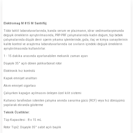
Elektromag M 815 M Santrifüj
Tıbbi tahlil laboratuvarlarında, kanda serum ve plazmanın, idrar sedimantasyonunda
değişik örneklerin ayrıştırılmasında, PRP-PRF çalışmalarında kadın doğum, tüp bebek
çalışmalarında düşük devir sperm yıkama işlemlerinde, gıda, ilaç ve kimya sanayilerinin
kalite kontrol ve araştırma laboratuvarlarında ise sıvıların içindeki değişik örneklerin
ayrıştırılmasında kullanılırlar.
1 - 15 dakika arasında ayarlanabilen mekanik zaman ayarı
Düşeyle 35° açılı dönen polikarbonat rotor
Eloktronik hız kontrolü
Kapak emniyet anahtarı
Akım emniyet sigortası
Çalışırken kapağın açılmasını önleyen özel kilit sistemi
Kullanıcı tarafından istenilen çalışma anında savurma gücü (RCF) veya hız dönüşümü
yapılarak ekranda gösterme
Teknik Özellikler:
Tüp Kapasitesi : 8 x 15 mL
Rotor Tipi2: Düşeyle 35° sabit açılı başlık