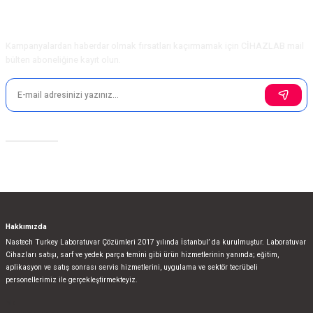
Ürün bilgilerinde hatalar bulunuyor.
E-Bülten Aboneliği
Ürün fiyatı diğer sitelerden daha pahalı.
Kampanyalardan haberdar olmak fırsatları kaçırmamak için CİHAZLAB mail
Bu ürüne benzer farklı alternatifler olmalı.
bülten aboneliğine kayıt olun.
Sosyal Medya
Gönder
Hakkımızda
Nastech Turkey Laboratuvar Çözümleri 2017 yılında İstanbul’ da kurulmuştur. Laboratuvar
Cihazları satışı, sarf ve yedek parça temini gibi ürün hizmetlerinin yanında; eğitim,
aplikasyon ve satış sonrası servis hizmetlerini, uygulama ve sektör tecrübeli
personellerimiz ile gerçekleştirmekteyiz.
bla