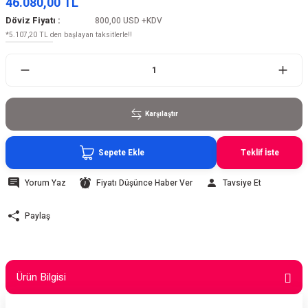
46.080,00 TL
Döviz Fiyatı :
800,00 USD
+KDV
*5.107,20 TL den başlayan taksitlerle!!
Karşılaştır
Sepete Ekle
Teklif İste
Yorum Yaz
Fiyatı Düşünce Haber Ver
Tavsiye Et
Paylaş
Ürün Bilgisi