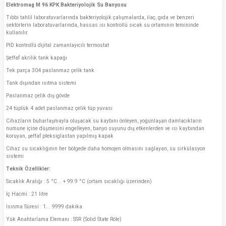
Elektromag M 96 KPK Bakteriyolojik Su Banyosu
Tıbbi tahlil laboratuvarlarında bakteriyolojik çalışmalarda, ilaç, gıda ve benzeri
sektörlerin laboratuvarlarında, hassas ısı kontrollü sıcak su ortamının temininde
kullanılır.
PID kontrollü dijital zamanlayıcılı termostat
Şeffaf akrilik tank kapağı
Tek parça 304 paslanmaz çelik tank
Tank dışından ısıtma sistemi
Paslanmaz çelik dış gövde
24 tüplük 4 adet paslanmaz çelik tüp yuvası
Cihazların buharlaşmayla oluşacak su kaybını önleyen, yoğunlaşan damlacıkların
numune içine düşmesini engelleyen, banyo suyunu dış etkenlerden ve ısı kaybından
koruyan, şeffaf pleksiglastan yapılmış kapak
Cihaz su sıcaklığının her bölgede daha homojen olmasını sağlayan, su sirkülasyon
sistemi
Teknik Özellikler:
Sıcaklık Aralığı : 5 °C... + 99.9 °C (ortam sıcaklığı üzerinden)
İç Hacmi : 21 litre
Isınma Süresi : 1... 9999 dakika
Yük Anahtarlama Elemanı : SSR (Solid State Röle)