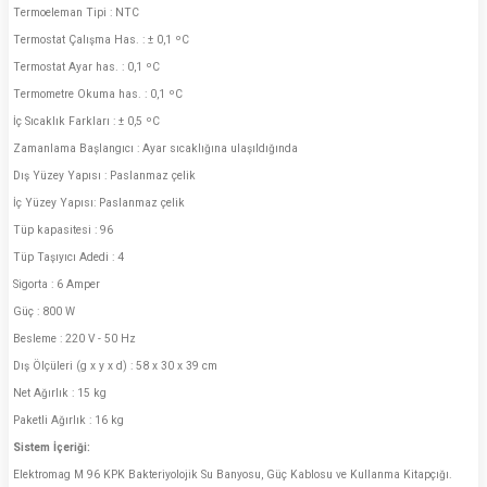
Termoeleman Tipi : NTC
Termostat Çalışma Has. : ± 0,1 ºC
Termostat Ayar has. : 0,1 ºC
Termometre Okuma has. : 0,1 ºC
İç Sıcaklık Farkları : ± 0,5 ºC
Zamanlama Başlangıcı : Ayar sıcaklığına ulaşıldığında
Dış Yüzey Yapısı : Paslanmaz çelik
İç Yüzey Yapısı: Paslanmaz çelik
Tüp kapasitesi : 96
Tüp Taşıyıcı Adedi : 4
Sigorta : 6 Amper
Güç : 800 W
Besleme : 220 V - 50 Hz
Dış Ölçüleri (g x y x d) : 58 x 30 x 39 cm
Net Ağırlık : 15 kg
Paketli Ağırlık : 16 kg
Sistem İçeriği:
Elektromag M 96 KPK Bakteriyolojik Su Banyosu, Güç Kablosu ve Kullanma Kitapçığı.