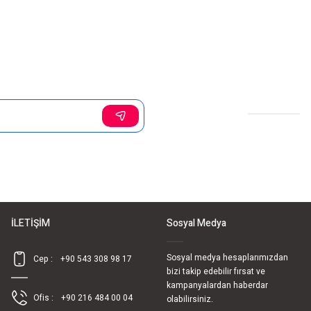
Sosyal Medya
İLETİŞİM
Sosyal Medya
Sosyal medya hesaplarımızdan
Cep :
+90 543 308 98 17
bizi takip edebilir fırsat ve
kampanyalardan haberdar
Ofis :
+90 216 484 00 04
olabilirsiniz.