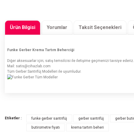
Ürün Bilgisi
Yorumlar
Taksit Seçenekleri
Funke Gerber Krema Tartım Beherciği
Diğer aksesuarlar için; satış temsilcisi ile iletişime geçmenizi tavsiye ederiz.
Mail: satis@cihazlab.com
Tüm Gerber Santrifüj Modelleri ile uyumludur.
Bu ürünün fiyat bilgisi, resim, ürün açıklamalarında ve diğer konularda yete
Görüş ve önerileriniz için teşekkür ederiz.
Etiketler :
funke gerber santrifüj
gerber santrifüj
gerber but
Ürün resmi kalitesiz, bozuk veya görüntülenemiyor.
butirometre fiyatı
krema tartım beheri
Ürün açıklamasında eksik bilgiler bulunuyor.