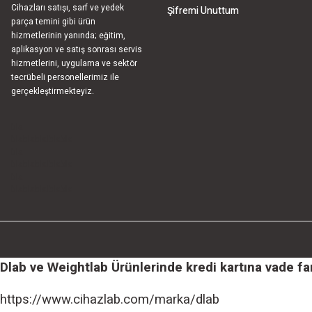
Cihazları satışı, sarf ve yedek
Şifremi Unuttum
parça temini gibi ürün
hizmetlerinin yanında; eğitim,
aplikasyon ve satış sonrası servis
hizmetlerini, uygulama ve sektör
tecrübeli personellerimiz ile
gerçekleştirmekteyiz.
bla
blablablalblabla
bla
blablablalblabla
bla
blablablalblabla
Dlab ve Weightlab Ürünlerinde kredi kartına vade farks
https://www.cihazlab.com/marka/dlab