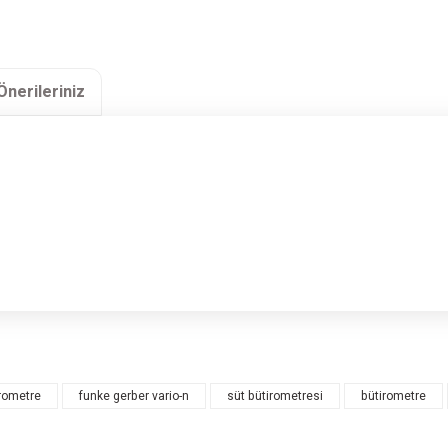
Önerileriniz
rsiz gördüğünüz noktaları öneri formunu kullanarak tarafımıza iletebilirsiniz.
Bu ürüne ilk yorumu siz yapın!
irometre
funke gerber vario-n
süt bütirometresi
bütirometre
Yorum Yaz