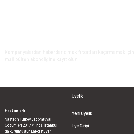
Ürün bilgilerinde hatalar bulunuyor.
Ürün fiyatı diğer sitelerden daha pahalı.
Bu ürüne benzer farklı alternatifler olmalı.
E-Bülten Aboneliği
Kampanyalardan haberdar olmak fırsatları kaçırmamak iç
mail bülten aboneliğine kayıt olun.
Üyelik
Hakkımızda
Yeni Üyelik
Nastech Turkey Laboratuvar
Çözümleri 2017 yılında İstanbul’
Üye Girişi
da kurulmuştur. Laboratuvar