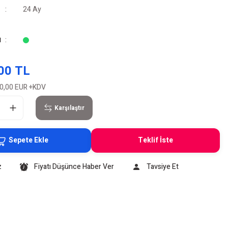
24 Ay
u
00 TL
0,00 EUR
+KDV
Karşılaştır
Sepete Ekle
Teklif İste
z
Fiyatı Düşünce Haber Ver
Tavsiye Et