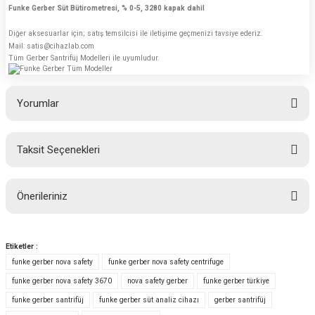
Funke Gerber Süt Bütirometresi, % 0-5, 3280 kapak dahil
Diğer aksesuarlar için; satış temsilcisi ile iletişime geçmenizi tavsiye ederiz.
Mail: satis@cihazlab.com
Tüm Gerber Santrifüj Modelleri ile uyumludur.
Yorumlar
Taksit Seçenekleri
Bu ürüne ilk yorumu siz yapın!
Önerileriniz
Yorum Yaz
Bu ürünün fiyat bilgisi, resim, ürün açıklamalarında ve diğer konularda
yetersiz gördüğünüz noktaları öneri formunu kullanarak tarafımıza
Etiketler :
iletebilirsiniz.
funke gerber nova safety
funke gerber nova safety centrifuge
Görüş ve önerileriniz için teşekkür ederiz.
funke gerber nova safety 3670
nova safety gerber
funke gerber türkiye
funke gerber santrifüj
funke gerber süt analiz cihazı
gerber santrifüj
Ürün resmi kalitesiz, bozuk veya görüntülenemiyor.