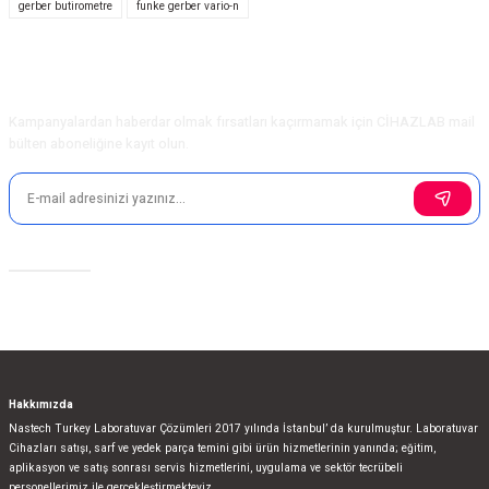
gerber butirometre
funke gerber vario-n
Ürün açıklamasında eksik bilgiler bulunuyor.
Ürün bilgilerinde hatalar bulunuyor.
Ürün fiyatı diğer sitelerden daha pahalı.
E-Bülten Aboneliği
Bu ürüne benzer farklı alternatifler olmalı.
Kampanyalardan haberdar olmak fırsatları kaçırmamak için CİHAZLAB mail
bülten aboneliğine kayıt olun.
Gönder
Sosyal Medya
Hakkımızda
Nastech Turkey Laboratuvar Çözümleri 2017 yılında İstanbul’ da kurulmuştur. Laboratuvar
Cihazları satışı, sarf ve yedek parça temini gibi ürün hizmetlerinin yanında; eğitim,
aplikasyon ve satış sonrası servis hizmetlerini, uygulama ve sektör tecrübeli
personellerimiz ile gerçekleştirmekteyiz.