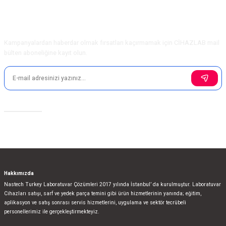
Ürün açıklamasında eksik bilgiler bulunuyor.
Ürün bilgilerinde hatalar bulunuyor.
E-Bülten Aboneliği
Ürün fiyatı diğer sitelerden daha pahalı.
Kampanyalardan haberdar olmak fırsatları kaçırmamak için CİHAZLAB mail
Bu ürüne benzer farklı alternatifler olmalı.
bülten aboneliğine kayıt olun.
Sosyal Medya
Gönder
Hakkımızda
Nastech Turkey Laboratuvar Çözümleri 2017 yılında İstanbul’ da kurulmuştur. Laboratuvar
Cihazları satışı, sarf ve yedek parça temini gibi ürün hizmetlerinin yanında; eğitim,
aplikasyon ve satış sonrası servis hizmetlerini, uygulama ve sektör tecrübeli
personellerimiz ile gerçekleştirmekteyiz.