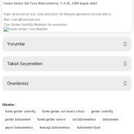
Funke Gerber Süt Tozu Bütirometresi, % 0-35, 3280 kapak dahil
Diğer aksesuarlar için; satış temsilcisi ile iletişime geçmenizi tavsiye ederiz.
Mail: satis@cihazlab.com
Tüm Gerber Santrifüj Modelleri ile uyumludur.
Yorumlar
Taksit Seçenekleri
Bu ürüne ilk yorumu siz yapın!
Önerileriniz
Yorum Yaz
Bu ürünün fiyat bilgisi, resim, ürün açıklamalarında ve diğer konularda
yetersiz gördüğünüz noktaları öneri formunu kullanarak tarafımıza
Etiketler :
iletebilirsiniz.
funke gerber santrifüj
funke gerber süt analiz cihazı
gerber santrifüj
Görüş ve önerileriniz için teşekkür ederiz.
gerber butirometre
funke gerber vario-n
süt bütirometresi
bütirometre
peynir butirometresi
tereyağı bütirometresi
butirometre fiyatı
Ürün resmi kalitesiz, bozuk veya görüntülenemiyor.