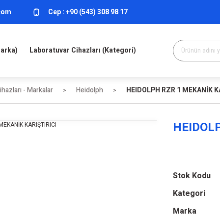
.com
Cep :
+90 (543) 308 98 17
Marka)
Laboratuvar Cihazları (Kategori)
hazları - Markalar
Heidolph
HEIDOLPH RZR 1 MEKANİK K
HEIDOLP
Stok Kodu
Kategori
Marka