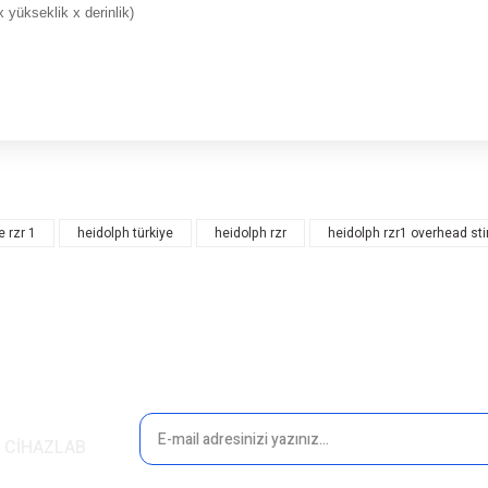
 (genişlik x yükseklik x derinlik)
rsiz gördüğünüz noktaları öneri formunu kullanarak tarafımıza iletebilirsiniz.
Bu ürüne ilk yorumu siz yapın!
e rzr 1
heidolph türkiye
heidolph rzr
heidolph rzr1 overhead sti
Yorum Yaz
in CİHAZLAB