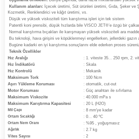
Kullanım alanları:
İçecek üretimi, Süt ürünleri üretimi, Gıda, Şeker v
Kozmetik, Renklendirici ve kâğıt üretimi, vs.
Düşük ve yüksek viskoziteli tüm karıştırma işleri için tek sistem
Patentli koni prensibi, düşük hızlarda bile VISCO JET®’e özgü bir çalkant
Normal karıştırma bıçakları ile karışmayan yüksek viskoziteli ara madde v
Bu teknoloji, hava girişini ve köpüklenmeyi engellerken, jellerdeki gazın 
Bugüne kadarki en iyi karıştırma sonuçlarını elde ederken proses süreniz
Teknik Özellikler
Hız Aralığı
: 1. viteste 35... 250 rp
Hız İndikatörü
: Skala
Hız Kontrolü
: Mekanik
Maksimum Tork
: 100 Ncm
Aşırı Yükleme Koruması
: otomatik, cut-out
Motor Koruması
: Güç anahtarı ile sıfırlama
Maksimum Viskozite
: 40.000 mPa s
Maksimum Karıştırma Kapasitesi
: 20 L (H2O)
Mil Çapı
: 8 mm'ye kadar
Ortam Sıcaklığı
: 0... 40 ºC
Ortam Nem Oranı
: %95 , yoğuşmasız
Ağırlık
: 2.7 kg
Vites Sayısı
: 2