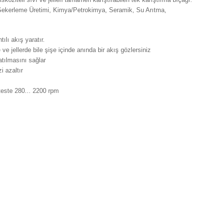
e Şekerleme Üretimi, Kimya/Petrokimya, Seramik, Su Arıtma,
ılı akış yaratır.
e jellerde bile şişe içinde anında bir akış gözlersiniz
atılmasını sağlar
i azaltır
m, 2. viteste 280... 2200 rpm