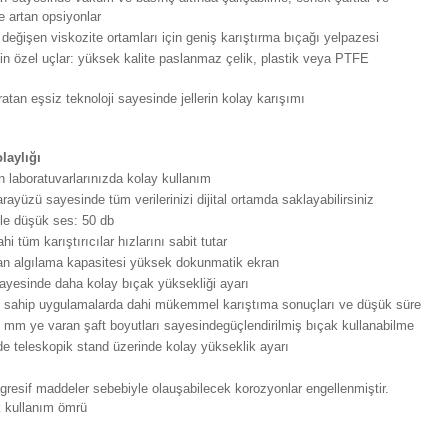
e artan opsiyonlar
 değişen viskozite ortamları için geniş karıştırma bıçağı yelpazesi
in özel uçlar: yüksek kalite paslanmaz çelik, plastik veya PTFE
atan eşsiz teknoloji sayesinde jellerin kolay karışımı
laylığı
n laboratuvarlarınızda
kolay kullanım
arayüzü
sayesinde tüm verilerinizi dijital ortamda saklayabilirsiniz
ile
düşük ses: 50 db
i tüm karıştırıcılar hızlarını sabit tutar
yan
algılama kapasitesi yüksek dokunmatik ekran
 sayesinde daha kolay bıçak
yüksekliği ayarı
 sahip uygulamalarda dahi mükemmel karıştıma sonuçları ve
düşük süre
5 mm ye varan şaft boyutları sayesinde
güçlendirilmiş bıçak kullanabilme
e teleskopik stand üzerinde kolay yükseklik ayarı
resif maddeler sebebiyle olauşabilecek korozyonlar engellenmiştir.
k kullanım ömrü