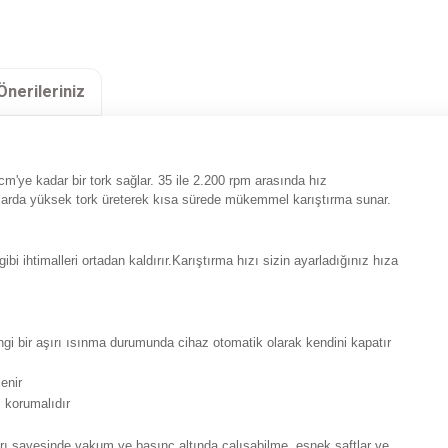
Önerileriniz
 Ncm'ye kadar bir tork sağlar. 35 ile 2.200 rpm arasında hız
 hızlarda yüksek tork üreterek kısa sürede mükemmel karıştırma sunar.
bi ihtimalleri ortadan kaldırır.
Karıştırma hızı sizin ayarladığınız hıza
ngi bir aşırı ısınma durumunda cihaz otomatik olarak kendini kapatır
enir
 korumalıdır
ları sayesinde vakum ve basınç altında çalışabilme, esnek şaftlar ve