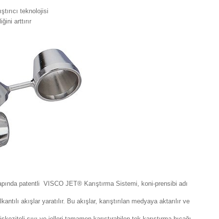
tırıcı teknolojisi
ini arttırır
nda patentli VISCO JET® Karıştırma Sistemi, koni-prensibi adı
tılı akışlar yaratılır. Bu akışlar, karıştırılan medyaya aktarılır ve
koziteli sıvı ve jelleri tamamen karıştırabilen tek karıştırma bıçağı.