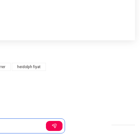
rrer
heidolph fiyat
Sosyal Medya