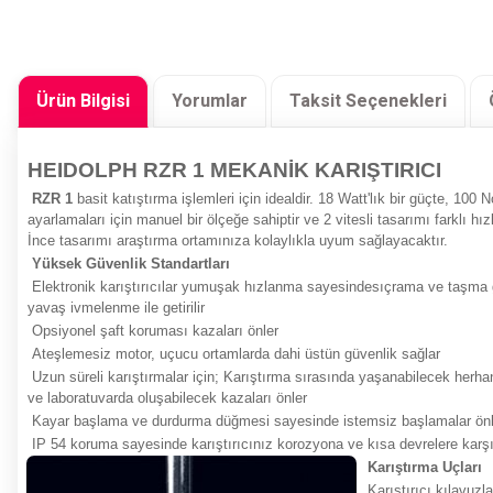
Ürün Bilgisi
Yorumlar
Taksit Seçenekleri
HEIDOLPH RZR 1 MEKANİK KARIŞTIRICI
RZR 1
basit katıştırma işlemleri için idealdir. 18 Watt'lık bir güçte, 100
ayarlamaları için manuel bir ölçeğe sahiptir ve 2 vitesli tasarımı farklı
İnce tasarımı araştırma ortamınıza kolaylıkla uyum sağlayacaktır.
Yüksek Güvenlik Standartları
Elektronik karıştırıcılar yumuşak hızlanma sayesinde
sıçrama ve taşma gi
yavaş ivmelenme ile getirilir
Opsiyonel şaft koruması
kazaları önler
Ateşlemesiz motor,
uçucu ortamlarda
dahi üstün güvenlik sağlar
Uzun süreli karıştırmalar için; Karıştırma sırasında yaşanabilecek herha
ve laboratuvarda oluşabilecek
kazaları önler
Kayar
başlama ve durdurma düğmesi
sayesinde istemsiz başlamalar önl
IP 54 koruma
sayesinde karıştırıcınız korozyona ve kısa devrelere karşı
Karıştırma Uçları
Karıştırıcı kılavuz