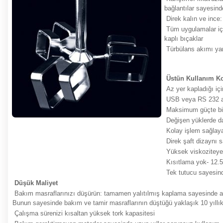
bağlantılar sayesind
Direk kalın ve ince:
T
üm uygulamalar iç
kaplı bıçaklar
Türbülans akımı yar
Üstün Kullanım Ko
Az yer kapladığı içi
USB veya RS 232 
Maksimum güçte b
Değişen yüklerde dah
Kolay işlem sağla
Direk şaft dizaynı
Yüksek viskoziteye
Kısıtlama yok- 12.
Tek tutucu
sayesind
Düşük Maliyet
Bakım masraflarınızı düşürün:
tamamen yalıtılmış kaplama sayesinde ag
Bunun sayesinde bakım ve tamir masraflarının düştüğü yaklaşık 10 yıllı
Çalışma sürenizi kısaltan
yüksek tork kapasitesi