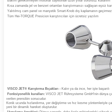
B
akım gerektirmeyen motorlar
sayesinde uzun yıllar sorunsuz kullanım
K
ısa zamanda
jel ve benzeri ortamları karıştırmanızı sağlayan eşsiz karış
Y
alıtılmış cam panel ve manyetik Smart-Knob
dış kaplamanın geçirmezliğ
Tüm Hei-TORQUE Presicion karıştırıcıları için ücretsiz yazılım
VISCO JET® Karıştırma Bıçakları -
Kalın ya da ince, her işte başarılı
Fonksiyonellik kuralları:
VISCO JET Rührsysteme GmbH’nin dünya çapı
verilen prensibin sonucudur.
Konik ucunda hızlandırma, yer değiştirme ve hız kesme yöntemleriyle çalkan
yeni bir dinamik hareket oluşturulur.
Uygulama örnekleri:
Dünya çapında, daha fazla miktarlardaki yüksek vis