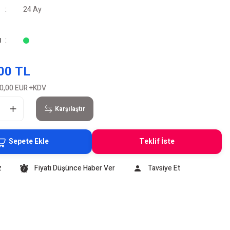
24 Ay
u
00 TL
0,00 EUR
+KDV
Karşılaştır
Sepete Ekle
Teklif İste
z
Fiyatı Düşünce Haber Ver
Tavsiye Et