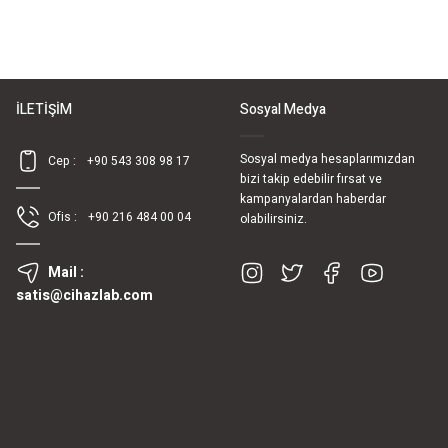
İLETİŞİM
Sosyal Medya
Sosyal medya hesaplarımızdan
Cep :
+90 543 308 98 17
bizi takip edebilir fırsat ve
kampanyalardan haberdar
Ofis :
+90 216 484 00 04
olabilirsiniz.
Mail :
satis@cihazlab.com