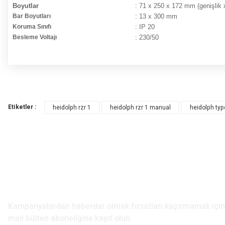
Boyutlar
: 71 x 250 x 172 mm
Bar Boyutları
: 13 x 300 mm
Koruma Sınıfı
: IP 20
Besleme Voltajı
: 230/50
Bu ürünün fiyat bilgisi, resim, ürün açıklamalarında ve diğer konularda yete
Görüş ve önerileriniz için teşekkür ederiz.
Etiketler :
heidolph rzr 1
heidolph rzr 1 manual
heidolph typ
Ürün resmi kalitesiz, bozuk veya görüntülenemiyor.
Ürün açıklamasında eksik bilgiler bulunuyor.
Ürün bilgilerinde hatalar bulunuyor.
Ürün fiyatı diğer sitelerden daha pahalı.
Bu ürüne benzer farklı alternatifler olmalı.
E-Bülten Aboneliği
Kampanyalardan haberdar olmak fırsatları kaçırmamak iç
mail bülten aboneliğine kayıt olun.