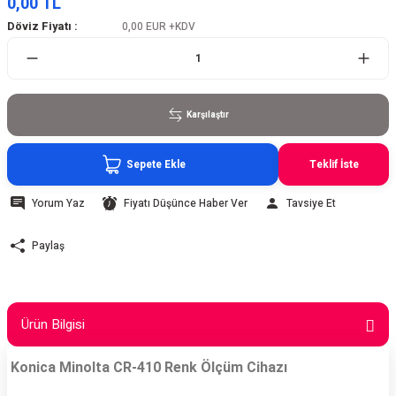
0,00 TL
Döviz Fiyatı :
0,00 EUR
+KDV
Karşılaştır
Sepete Ekle
Teklif İste
Yorum Yaz
Fiyatı Düşünce Haber Ver
Tavsiye Et
Paylaş
Ürün Bilgisi
Konica Minolta CR-410 Renk Ölçüm Cihazı