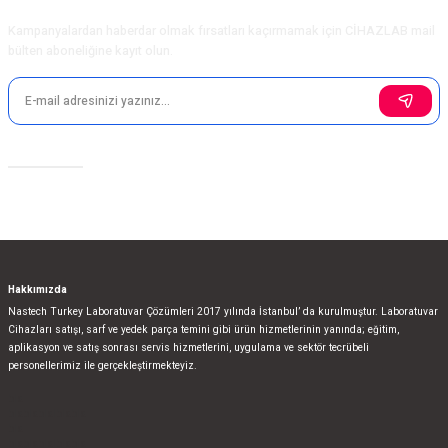
E-Bülten Aboneliği
Kampanyalardan haberdar olmak fırsatları kaçırmamak için CİHAZLAB mail
bülten aboneliğine kayıt olun.
Gönder
Sosyal Medya
Hakkımızda
Nastech Turkey Laboratuvar Çözümleri 2017 yılında İstanbul’ da kurulmuştur. Laboratuvar
Cihazları satışı, sarf ve yedek parça temini gibi ürün hizmetlerinin yanında; eğitim,
aplikasyon ve satış sonrası servis hizmetlerini, uygulama ve sektör tecrübeli
personellerimiz ile gerçekleştirmekteyiz.
bla
blablablalblabla
bla
blablablalblabla