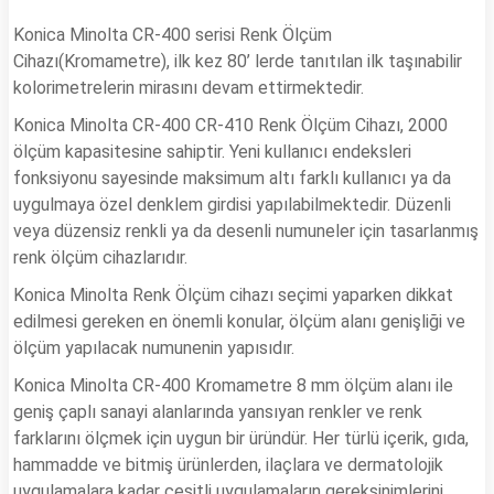
Konica Minolta CR-400 serisi
Renk Ölçüm
Cihazı(
Kromametre), ilk kez 80’ lerde tanıtılan ilk taşınabilir
kolorimetrelerin mirasını devam ettirmektedir.
Konica Minolta CR-400 CR-410 Renk Ölçüm Cihazı, 2000
ölçüm kapasitesine sahiptir. Yeni kullanıcı endeksleri
fonksiyonu sayesinde maksimum altı farklı kullanıcı ya da
uygulmaya özel denklem girdisi yapılabilmektedir. D
üzenli
veya düzensiz renkli ya da desenli numuneler için tasarlanmış
renk ölçüm cihazlarıdır.
Konica Minolta Renk Ölçüm cihazı seçimi yaparken dikkat
edilmesi gereken en önemli konular, ölçüm alanı genişliği ve
ölçüm yapılacak numunenin yapısıdır.
Konica Minolta
CR-400 Kromametre
8 mm ölçüm alanı ile
geniş çaplı sanayi alanlarında yansıyan renkler ve renk
farklarını ölçmek için uygun bir üründür. Her türlü içerik, gıda,
hammadde ve bitmiş ürünlerden, ilaçlara ve dermatolojik
uygulamalara kadar çeşitli uygulamaların gereksinimlerini