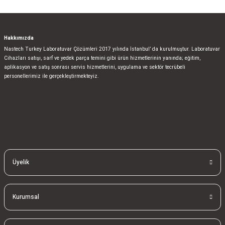
Hakkımızda
Nastech Turkey Laboratuvar Çözümleri 2017 yılında İstanbul’ da kurulmuştur. Laboratuvar
Cihazları satışı, sarf ve yedek parça temini gibi ürün hizmetlerinin yanında; eğitim,
aplikasyon ve satış sonrası servis hizmetlerini, uygulama ve sektör tecrübeli
personellerimiz ile gerçekleştirmekteyiz.
bla
blablablalblabla
bla
blablablalblabla
bla
blablablalblabla
Üyelik
Kurumsal