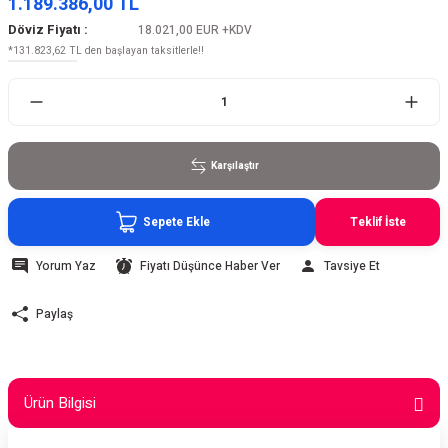
1.189.386,00 TL
Döviz Fiyatı :
18.021,00 EUR
+KDV
*131.823,62 TL den başlayan taksitlerle!!
Karşılaştır
Sepete Ekle
Teklif İste
Yorum Yaz
Fiyatı Düşünce Haber Ver
Tavsiye Et
Paylaş
Ürün Bilgisi