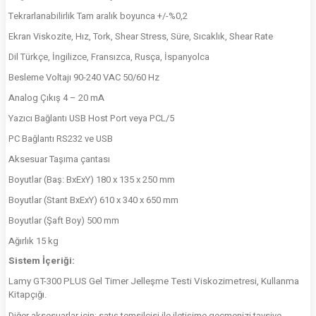
Tekrarlanabilirlik Tam aralık boyunca +/-%0,2
Ekran Viskozite, Hız, Tork, Shear Stress, Süre, Sıcaklık, Shear Rate
Dil Türkçe, İngilizce, Fransızca, Rusça, İspanyolca
Besleme Voltajı 90-240 VAC 50/60 Hz
Analog Çıkış 4 – 20 mA
Yazıcı Bağlantı USB Host Port veya PCL/5
PC Bağlantı RS232 ve USB
Aksesuar Taşıma çantası
Boyutlar (Baş: BxExY) 180 x 135 x 250 mm
Boyutlar (Stant BxExY) 610 x 340 x 650 mm
Boyutlar (Şaft Boy) 500 mm
Ağırlık 15 kg
Sistem İçeriği:
Lamy GT-300 PLUS Gel Timer Jelleşme Testi Viskozimetresi, Kullanma
Kitapçığı.
Diğer aksesuarlar için; satış temsilcisi ile iletişime geçmenizi tavsiye