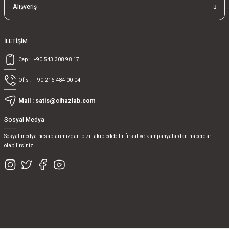
Alışveriş
İLETİŞİM
Cep :
+90 543 308 98 17
Ofis :
+90 216 484 00 04
Mail :
satis@cihazlab.com
Sosyal Medya
Sosyal medya hesaplarımızdan bizi takip edebilir fırsat ve kampanyalardan haberdar
olabilirsiniz.