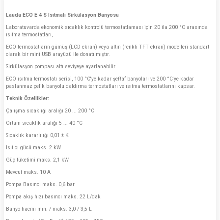
Lauda ECO E 4 S Isıtmalı Sirkülasyon Banyosu
Laboratuvarda ekonomik sıcaklık kontrolü termostatlaması için 20 ila 200 °C arasında
ısıtma termostatları,
ECO termostatların gümüş (LCD ekran) veya altın (renkli TFT ekran) modelleri standart
olarak bir mini USB arayüzü ile donatılmıştır.
Sirkülasyon pompası altı seviyeye ayarlanabilir.
ECO ısıtma termostatı serisi, 100 °C'ye kadar şeffaf banyoları ve 200 °C'ye kadar
paslanmaz çelik banyolu daldırma termostatları ve ısıtma termostatlarını kapsar.
Teknik Özellikler:
Çalışma sıcaklığı aralığı 20 ... 200 °C
Ortam sıcaklık aralığı 5 ... 40 °C
Sıcaklık kararlılığı 0,01 ± K
Isıtıcı gücü maks. 2 kW
Güç tüketimi maks. 2,1 kW
Mevcut maks. 10 A
Pompa Basıncı maks. 0,6 bar
Pompa akış hızı basıncı maks. 22 L/dak
Banyo hacmi min. / maks. 3,0 / 3,5 L