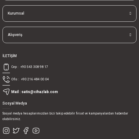
Kurumsal
Alışveriş
İLETİŞİM
Cep :
+90 543 308 98 17
Ofis :
+90 216 484 00 04
Mail :
satis@cihazlab.com
Sosyal Medya
Sosyal medya hesaplarımızdan bizi takip edebilir fırsat ve kampanyalardan haberdar
olabilirsiniz.