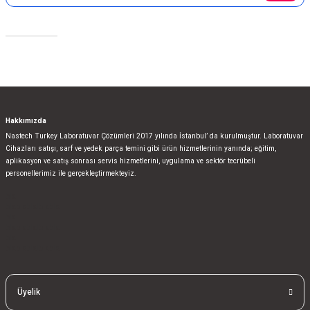
Sosyal Medya
Gönder
Hakkımızda
Nastech Turkey Laboratuvar Çözümleri 2017 yılında İstanbul’ da kurulmuştur. Laboratuvar
Cihazları satışı, sarf ve yedek parça temini gibi ürün hizmetlerinin yanında; eğitim,
aplikasyon ve satış sonrası servis hizmetlerini, uygulama ve sektör tecrübeli
personellerimiz ile gerçekleştirmekteyiz.
bla
blablablalblabla
bla
blablablalblabla
bla
blablablalblabla
Üyelik