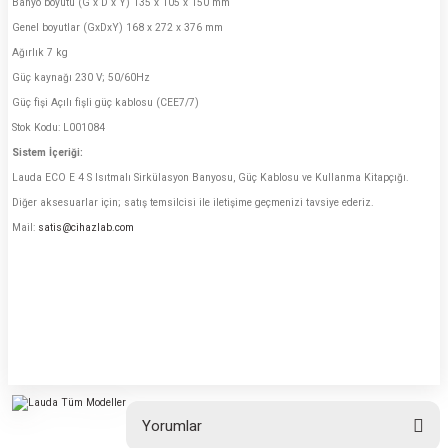
Banyo boyutu (G x D x Y) 135 x 105 x 150 mm
Genel boyutlar (GxDxY) 168 x 272 x 376 mm
Ağırlık 7 kg
Güç kaynağı 230 V; 50/60Hz
Güç fişi Açılı fişli güç kablosu (CEE7/7)
Stok Kodu: L001084
Sistem İçeriği:
Lauda ECO E 4 S Isıtmalı Sirkülasyon Banyosu, Güç Kablosu ve Kullanma Kitapçığı.
Diğer aksesuarlar için; satış temsilcisi ile iletişime geçmenizi tavsiye ederiz.
Mail:
satis@cihazlab.com
Yorumlar