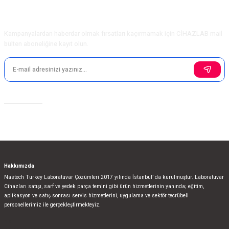
Ürün bilgilerinde hatalar bulunuyor.
E-Bülten Aboneliği
Ürün fiyatı diğer sitelerden daha pahalı.
Kampanyalardan haberdar olmak fırsatları kaçırmamak için CİHAZLAB mail
Bu ürüne benzer farklı alternatifler olmalı.
bülten aboneliğine kayıt olun.
Sosyal Medya
Gönder
Hakkımızda
Nastech Turkey Laboratuvar Çözümleri 2017 yılında İstanbul’ da kurulmuştur. Laboratuvar
Cihazları satışı, sarf ve yedek parça temini gibi ürün hizmetlerinin yanında; eğitim,
aplikasyon ve satış sonrası servis hizmetlerini, uygulama ve sektör tecrübeli
personellerimiz ile gerçekleştirmekteyiz.
bla