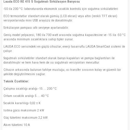
Lauda ECO RE 415 S Soğutmalı Sirkülasyon Banyosu
-50 ila 200 °C: laboratuvarda ekonomik sıcaklık kontrolü için soğutma sirkülatörleri
ECO termostatlar standart olarak gümüş (LCD ekran) veya altın (renkli TFT ekran)
versiyonlarında mini USB arayüzü ile donatılmıştır.
Sirkülasyon pompası altı seviyeye ayarlanabilir.
Geniş model yelpazesi, 180 ila 700 watt arasında soğutma kapasitesine ve -15 ila -50 °C
arasında minimum sıcaklıklara sahip tipler sunar.
LAUDA ECO serisindeki en güçlü cihazlar, enerji tasarruflu LAUDA SmartCool sistemi ile
çalışır.
Soğutmalı sirkülatörler standart olarak banyo kapakları ve pompa bağlantıları ile
donatılmıştır ve hem hava hem de su soğutmalı versiyonları mevcuttur.
Cihazın arkasında bulunan tahliye musluğu, ısı transfer sıvısının kolay ve güvenli bir
şekilde değiştirilmesini sağlar.
Teknik Özellikler:
Çalışma sıcaklığı aralığı -15 ... 200 °C
Ortam sıcaklık aralığı 5 ... 40 °C
Sıcaklık kararlılığı 0,02 ± K
Isıtma gücü maksimum 2 kW
Güç tüketimi maksimum 2,2 kW
Akım tüketimi 10 A