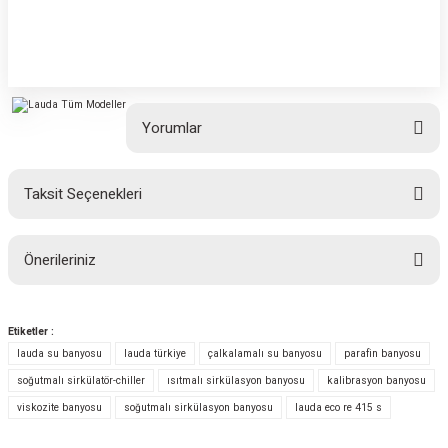
Yorumlar
Taksit Seçenekleri
Bu ürüne ilk yorumu siz yapın!
Önerileriniz
Yorum Yaz
Bu ürünün fiyat bilgisi, resim, ürün açıklamalarında ve diğer konularda
yetersiz gördüğünüz noktaları öneri formunu kullanarak tarafımıza
Etiketler :
iletebilirsiniz.
lauda su banyosu
lauda türkiye
çalkalamalı su banyosu
parafin banyosu
Görüş ve önerileriniz için teşekkür ederiz.
soğutmalı sirkülatör-chiller
ısıtmalı sirkülasyon banyosu
kalibrasyon banyosu
viskozite banyosu
soğutmalı sirkülasyon banyosu
lauda eco re 415 s
Ürün resmi kalitesiz, bozuk veya görüntülenemiyor.
Ürün açıklamasında eksik bilgiler bulunuyor.