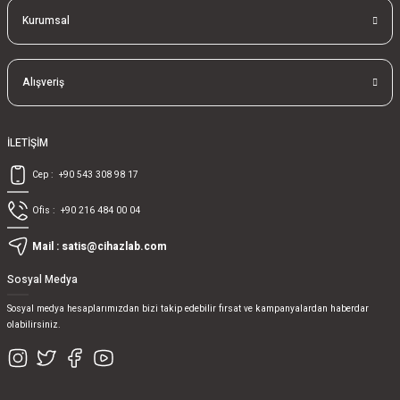
Kurumsal
Alışveriş
İLETİŞİM
Cep :
+90 543 308 98 17
Ofis :
+90 216 484 00 04
Mail :
satis@cihazlab.com
Sosyal Medya
Sosyal medya hesaplarımızdan bizi takip edebilir fırsat ve kampanyalardan haberdar
olabilirsiniz.