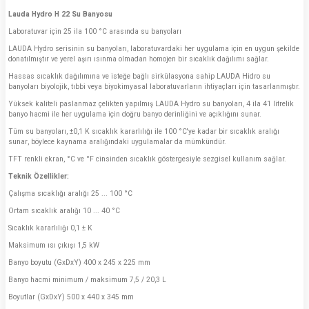
Lauda Hydro H 22 Su Banyosu
Laboratuvar için 25 ila 100 °C arasında su banyoları
LAUDA Hydro serisinin su banyoları, laboratuvardaki her uygulama için en uygun şekilde
donatılmıştır ve yerel aşırı ısınma olmadan homojen bir sıcaklık dağılımı sağlar.
Hassas sıcaklık dağılımına ve isteğe bağlı sirkülasyona sahip LAUDA Hidro su
banyoları biyolojik, tıbbi veya biyokimyasal laboratuvarların ihtiyaçları için tasarlanmıştır.
Yüksek kaliteli paslanmaz çelikten yapılmış LAUDA Hydro su banyoları, 4 ila 41 litrelik
banyo hacmi ile her uygulama için doğru banyo derinliğini ve açıklığını sunar.
Tüm su banyoları, ±0,1 K sıcaklık kararlılığı ile 100 °C'ye kadar bir sıcaklık aralığı
sunar, böylece kaynama aralığındaki uygulamalar da mümkündür.
TFT renkli ekran, °C ve °F cinsinden sıcaklık göstergesiyle sezgisel kullanım sağlar.
Teknik Özellikler:
Çalışma sıcaklığı aralığı 25 ... 100 °C
Ortam sıcaklık aralığı 10 ... 40 °C
Sıcaklık kararlılığı 0,1 ± K
Maksimum ısı çıkışı 1,5 kW
Banyo boyutu (GxDxY) 400 x 245 x 225 mm
Banyo hacmi minimum / maksimum 7,5 / 20,3 L
Boyutlar (GxDxY) 500 x 440 x 345 mm