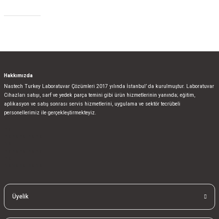
Sosyal Medya
Gönder
Hakkımızda
Nastech Turkey Laboratuvar Çözümleri 2017 yılında İstanbul’ da kurulmuştur. Laboratuvar
Cihazları satışı, sarf ve yedek parça temini gibi ürün hizmetlerinin yanında; eğitim,
aplikasyon ve satış sonrası servis hizmetlerini, uygulama ve sektör tecrübeli
personellerimiz ile gerçekleştirmekteyiz.
bla
blablablalblabla
bla
blablablalblabla
bla
blablablalblabla
Üyelik