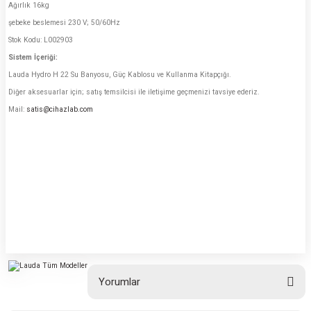
Ağırlık 16kg
şebeke beslemesi 230 V; 50/60Hz
Stok Kodu: L002903
Sistem İçeriği:
Lauda Hydro H 22 Su Banyosu, Güç Kablosu ve Kullanma Kitapçığı.
Diğer aksesuarlar için; satış temsilcisi ile iletişime geçmenizi tavsiye ederiz.
Mail:
satis@cihazlab.com
Yorumlar