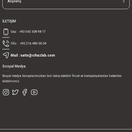
Alışveriş
İLETİŞİM
Cep :
+90 543 308 98 17
Ofis :
+90 216 484 00 04
Mail :
satis@cihazlab.com
Sosyal Medya
Sosyal medya hesaplarımızdan bizi takip edebilir fırsat ve kampanyalardan haberdar
olabilirsiniz.