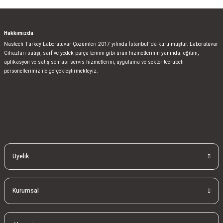
Hakkımızda
Nastech Turkey Laboratuvar Çözümleri 2017 yılında İstanbul’ da kurulmuştur. Laboratuvar
Cihazları satışı, sarf ve yedek parça temini gibi ürün hizmetlerinin yanında; eğitim,
aplikasyon ve satış sonrası servis hizmetlerini, uygulama ve sektör tecrübeli
personellerimiz ile gerçekleştirmekteyiz.
bla
blablablalblabla
bla
blablablalblabla
bla
blablablalblabla
Üyelik
Kurumsal