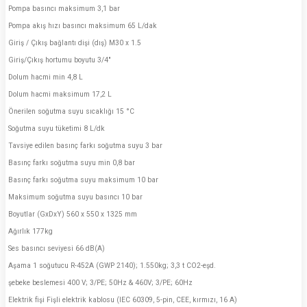
Pompa basıncı maksimum 3,1 bar
Pompa akış hızı basıncı maksimum 65 L/dak
Giriş / Çıkış bağlantı dişi (dış) M30 x 1.5
Giriş/Çıkış hortumu boyutu 3/4"
Dolum hacmi min 4,8 L
Dolum hacmi maksimum 17,2 L
Önerilen soğutma suyu sıcaklığı 15 °C
Soğutma suyu tüketimi 8 L/dk
Tavsiye edilen basınç farkı soğutma suyu 3 bar
Basınç farkı soğutma suyu min 0,8 bar
Basınç farkı soğutma suyu maksimum 10 bar
Maksimum soğutma suyu basıncı 10 bar
Boyutlar (GxDxY) 560 x 550 x 1325 mm
Ağırlık 177kg
Ses basıncı seviyesi 66 dB(A)
Aşama 1 soğutucu R-452A (GWP 2140); 1.550kg; 3,3 t CO2-eşd.
şebeke beslemesi 400 V; 3/PE; 50Hz & 460V; 3/PE; 60Hz
Elektrik fişi Fişli elektrik kablosu (IEC 60309, 5-pin, CEE, kırmızı, 16 A)