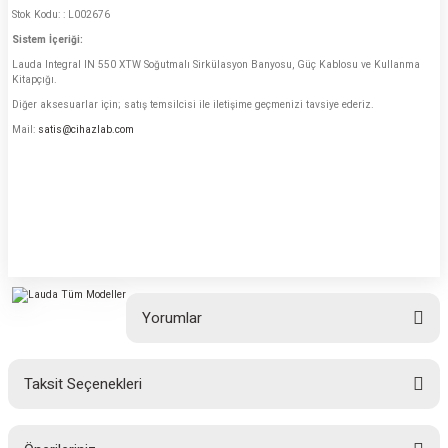
Stok Kodu: : L002676
Sistem İçeriği:
Lauda Integral IN 550 XTW Soğutmalı Sirkülasyon Banyosu, Güç Kablosu ve Kullanma
Kitapçığı.
Diğer aksesuarlar için; satış temsilcisi ile iletişime geçmenizi tavsiye ederiz.
Mail:
satis@cihazlab.com
Yorumlar
Taksit Seçenekleri
Bu ürüne ilk yorumu siz yapın!