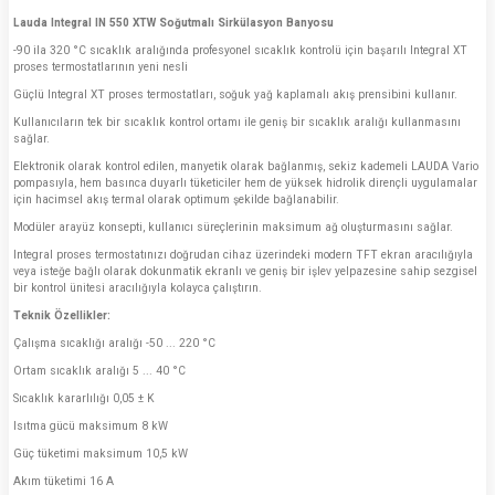
Lauda Integral IN 550 XTW Soğutmalı Sirkülasyon Banyosu
-90 ila 320 °C sıcaklık aralığında profesyonel sıcaklık kontrolü için başarılı Integral XT
proses termostatlarının yeni nesli
Güçlü Integral XT proses termostatları, soğuk yağ kaplamalı akış prensibini kullanır.
Kullanıcıların tek bir sıcaklık kontrol ortamı ile geniş bir sıcaklık aralığı kullanmasını
sağlar.
Elektronik olarak kontrol edilen, manyetik olarak bağlanmış, sekiz kademeli LAUDA Vario
pompasıyla, hem basınca duyarlı tüketiciler hem de yüksek hidrolik dirençli uygulamalar
için hacimsel akış termal olarak optimum şekilde bağlanabilir.
Modüler arayüz konsepti, kullanıcı süreçlerinin maksimum ağ oluşturmasını sağlar.
Integral proses termostatınızı doğrudan cihaz üzerindeki modern TFT ekran aracılığıyla
veya isteğe bağlı olarak dokunmatik ekranlı ve geniş bir işlev yelpazesine sahip sezgisel
bir kontrol ünitesi aracılığıyla kolayca çalıştırın.
Teknik Özellikler:
Çalışma sıcaklığı aralığı -50 ... 220 °C
Ortam sıcaklık aralığı 5 ... 40 °C
Sıcaklık kararlılığı 0,05 ± K
Isıtma gücü maksimum 8 kW
Güç tüketimi maksimum 10,5 kW
Akım tüketimi 16 A