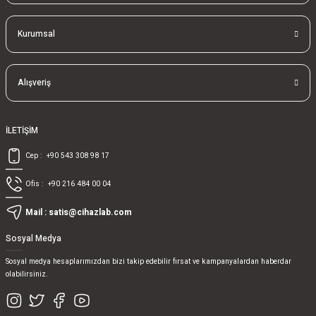
Kurumsal
Alışveriş
İLETİŞİM
Cep :
+90 543 308 98 17
Ofis :
+90 216 484 00 04
Mail :
satis@cihazlab.com
Sosyal Medya
Sosyal medya hesaplarımızdan bizi takip edebilir fırsat ve kampanyalardan haberdar
olabilirsiniz.