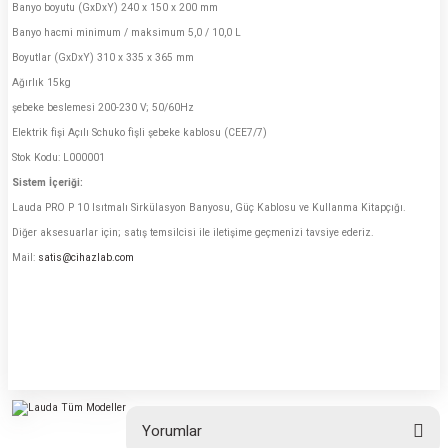
Banyo boyutu (GxDxY) 240 x 150 x 200 mm
Banyo hacmi minimum / maksimum 5,0 / 10,0 L
Boyutlar (GxDxY) 310 x 335 x 365 mm
Ağırlık 15kg
şebeke beslemesi 200-230 V; 50/60Hz
Elektrik fişi Açılı Schuko fişli şebeke kablosu (CEE7/7)
Stok Kodu: L000001
Sistem İçeriği:
Lauda PRO P 10 Isıtmalı Sirkülasyon Banyosu, Güç Kablosu ve Kullanma Kitapçığı.
Diğer aksesuarlar için; satış temsilcisi ile iletişime geçmenizi tavsiye ederiz.
Mail:
satis@cihazlab.com
Yorumlar