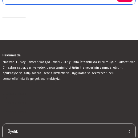
Sosyal Medya
Gönder
Hakkımızda
Nastech Turkey Laboratuvar Çözümleri 2017 yılında İstanbul’ da kurulmuştur. Laboratuvar
Cihazları satışı, sarf ve yedek parça temini gibi ürün hizmetlerinin yanında; eğitim,
aplikasyon ve satış sonrası servis hizmetlerini, uygulama ve sektör tecrübeli
personellerimiz ile gerçekleştirmekteyiz.
bla
blablablalblabla
bla
blablablalblabla
bla
blablablalblabla
Üyelik