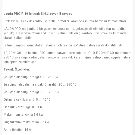
Lauda PRO P 10 Isıtmalı Sirkülasyon Banyosu
Profesyonel sıcaklık kontrolü için 30 ila 250 °C arasında ısıtma banyosu termostatları
LAUDA PRO, olağanüstü bir genel konsepte sahip, geleceğe yönelik cihazlar serisidir:
yenilikçi Base veya Command Touch işletim üniteleri çıkarılabilir ve uzaktan kumanda
olarak kullanılabilir.
Isıtma banyosu termostatları standart olarak bir soğutma bataryası ile donatılmıştır.
10, 20 ve 30 litre hacimli PRO ısıtma banyosu termostatları P 10, P 20 ve P 30, maksimum
250 °C sıcaklığa kadar çalışır ve çok iyi sıcaklık kararlılığına sahip banyo uygulamaları
için optimize edilmiştir.
Teknik Özellikler:
Çalışma sıcaklığı aralığı 40 ... 250 °C
Su soğutmalı çalışma sıcaklığı aralığı 20 ... 250 °C
Çalışma sıcaklığı aralığı -30 ... 250 °C
Ortam sıcaklık aralığı 5 ... 40 °C
Sıcaklık kararlılığı 0,01 ± K
Maksimum ısı çıkışı 3,6 kW
Güç tüketimi maksimum 3,7 kW
Akım tüketimi 16 A